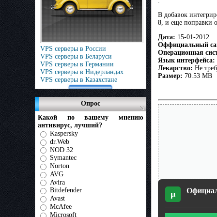
.
В добавок интегрир
8, и еще поправки 
Дата:
15-01-2012
Оффициальный са
VPS серверы в России
Операционная сис
VPS серверы в Беларуси
Язык интерфейса:
VPS серверы в Германии
Лекарство:
Не треб
VPS серверы в Нидерландах
Размер:
70.53 MB
VPS серверы в Казахстане
Опрос
Какой по вашему мнению
антивирус, лучший?
Kaspersky
dr.Web
NOD 32
Symantec
Norton
AVG
Avira
Официал
Bitdefender
µ
Avast
McAfee
Microsoft