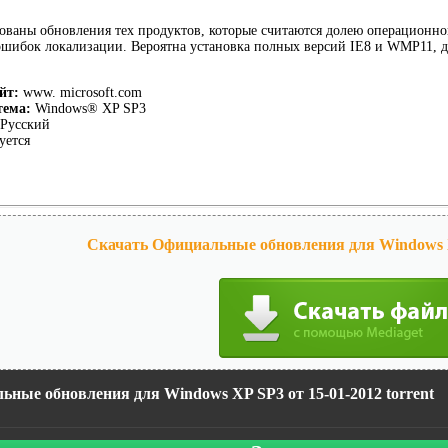
ованы обновления тех продуктов, которые считаются долею операционной с
ошибок локализации. Вероятна установка полных версий IE8 и WMP11, 
йт:
www. microsoft.com
тема:
Windows® XP SP3
Русский
уется
Скачать Официальные обновления для Windows X
ьные обновления для Windows XP SP3 от 15-01-2012 torrent