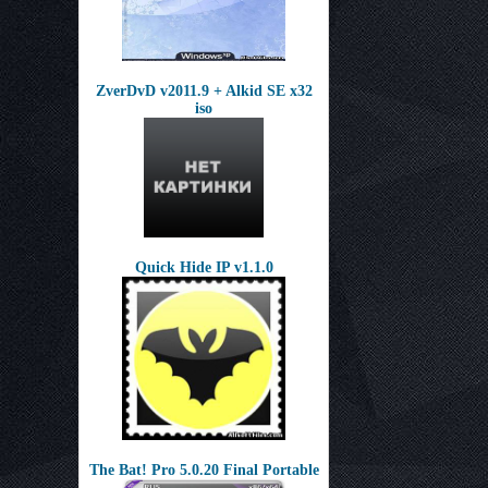
ZverDvD v2011.9 + Alkid SE x32
iso
Quick Hide IP v1.1.0
The Bat! Pro 5.0.20 Final Portable