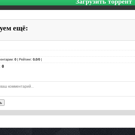
Загрузить торрент
уем ещё
:
ентарии:
0
| Рейтинг:
0.0
/
0
|
:
0
ь