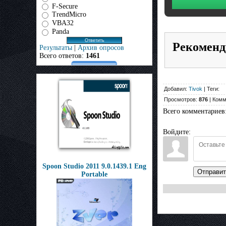
F-Secure
TrendMicro
VBA32
Panda
Рекоменд
Результаты
|
Архив опросов
Всего ответов:
1461
Добавил:
Tivok
| Теги:
Просмотров:
876
| Комм
Всего комментариев
Войдите:
Spoon Studio 2011 9.0.1439.1 Eng
Отправит
Portable