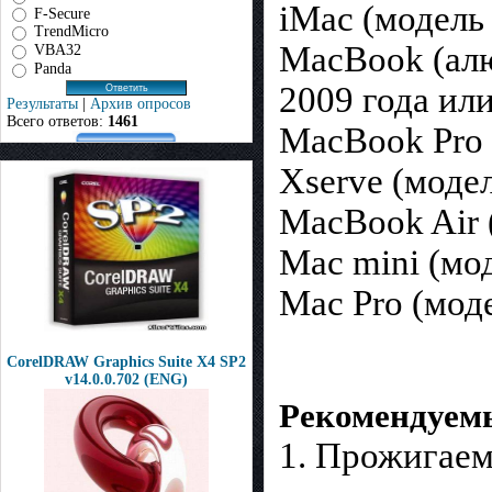
iMac (модель
F-Secure
TrendMicro
MacBook (алю
VBA32
Panda
2009 года или
Результаты
|
Архив опросов
Всего ответов:
1461
MacBook Pro 
Xserve (модел
MacBook Air 
Mac mini (мод
Mac Pro (моде
CorelDRAW Graphics Suite X4 SP2
v14.0.0.702 (ENG)
Рекомендуемы
1. Прожигаем