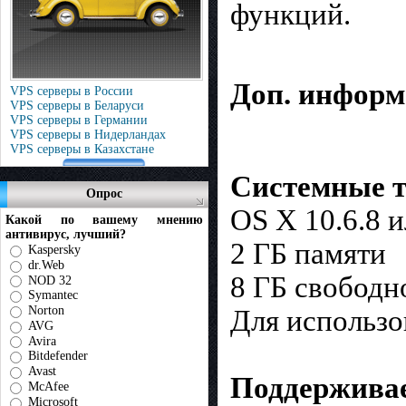
функций.
Доп. информ
VPS серверы в России
VPS серверы в Беларуси
VPS серверы в Германии
VPS серверы в Нидерландах
VPS серверы в Казахстане
Системные т
Опрос
OS X 10.6.8 
Какой по вашему мнению
антивирус, лучший?
2 ГБ памяти
Kaspersky
dr.Web
8 ГБ свободн
NOD 32
Symantec
Norton
Для использо
AVG
Avira
Bitdefender
Avast
Поддержива
McAfee
Microsoft