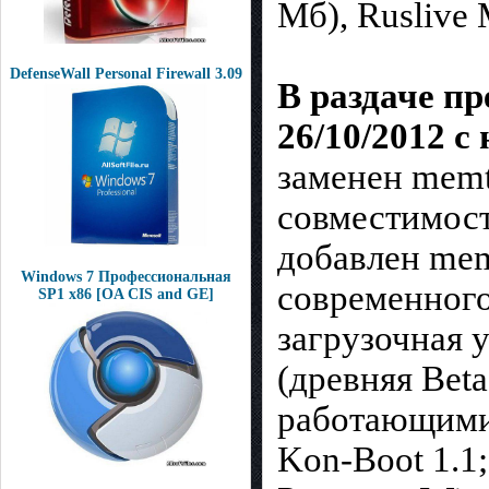
Мб), Ruslive
DefenseWall Personal Firewall 3.09
В раздаче пр
26/10/2012 
заменен memt
совместимост
добавлен mem
Windows 7 Профессиональная
современного
SP1 x86 [OA CIS and GE]
загрузочная 
(древняя Bet
работающими
Kon-Boot 1.1;