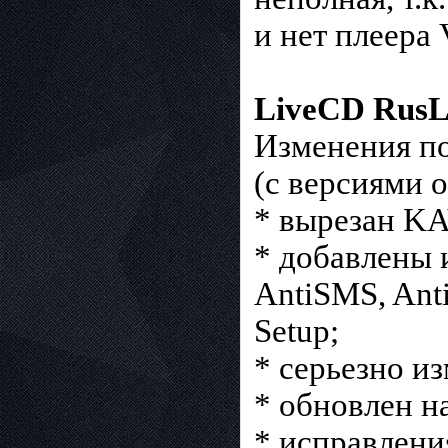
и нет плеера
LiveCD RusL
Изменения по
(с версиями 
* вырезан KA
* добавлены 
AntiSMS, Ant
Setup;
* серьезно из
* обновлен н
* исправлени