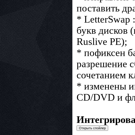
поставить др
* LetterSwap
букв дисков 
Ruslive PE);
* пофиксен б
разрешение с
сочетанием к
* изменены и
CD/DVD и фл
Интегриров