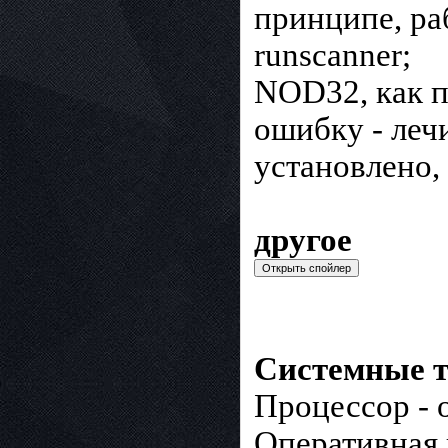
принципе, ра
runscanner;
NOD32, как пр
ошибку - леч
установлено,
другое
Системные т
Процессор - 
Оперативная 