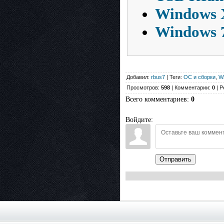
Windows X
Windows 7
Добавил:
rbus7
| Теги:
ОС и сборки
,
W
Просмотров:
598
| Комментарии:
0
| Р
Всего комментариев
:
0
Войдите:
Отправить