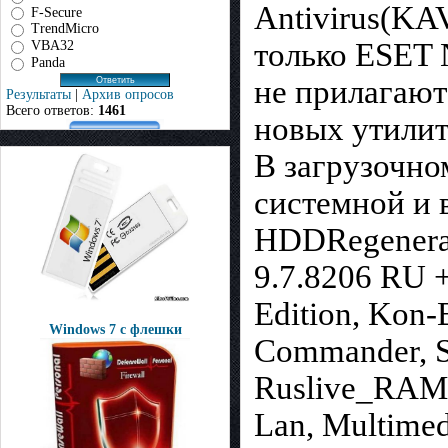
Antivirus(KA
F-Secure
TrendMicro
только ESET 
VBA32
Panda
не прилагают
Результаты
|
Архив опросов
Всего ответов:
1461
новых утилит
В загрузочно
системной и 
HDDRegenerat
9.7.8206 RU +
Edition, Kon-
Windows 7 с флешки
Commander, S
Ruslive_RAM 3
Lan, Multimed