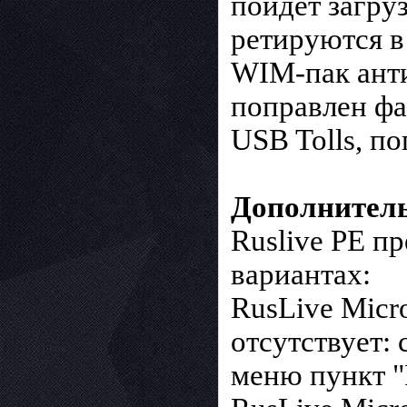
пойдёт загру
ретируются в
WIM-пак анти
поправлен фа
USB Tolls, по
Дополнител
Ruslive PE п
вариантах:
RusLive Micr
отсутствует: 
меню пункт "