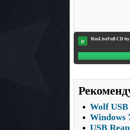
RusLiveFull CD by 
µ
Рекоменд
Wolf USB 
Windows 7
USB Reani