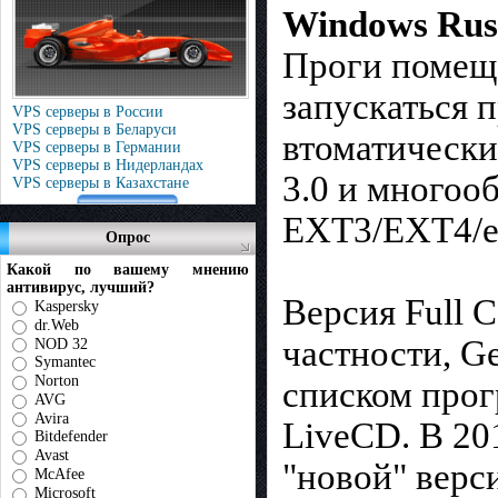
Windows Ru
Проги помеща
запускаться 
VPS серверы в России
VPS серверы в Беларуси
втоматически
VPS серверы в Германии
VPS серверы в Нидерландах
3.0 и многоо
VPS серверы в Казахстане
EXT3/EXT4/e
Опрос
Какой по вашему мнению
антивирус, лучший?
Версия Full 
Kaspersky
dr.Web
частности, G
NOD 32
Symantec
Norton
списком прог
AVG
Avira
LiveCD. В 20
Bitdefender
Avast
"новой" верс
McAfee
Microsoft