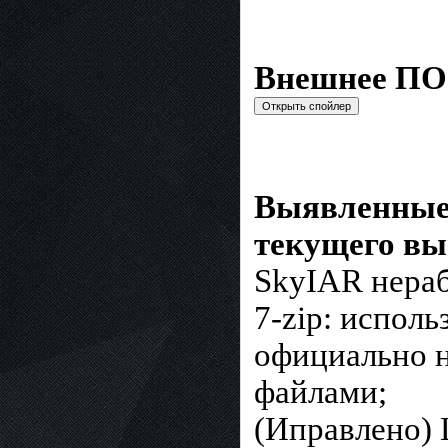
Внешнее ПО
Выявленные 
текущего вы
SkyIAR нера
7-zip: исполь
официально н
файлами;
(Иправлено) L