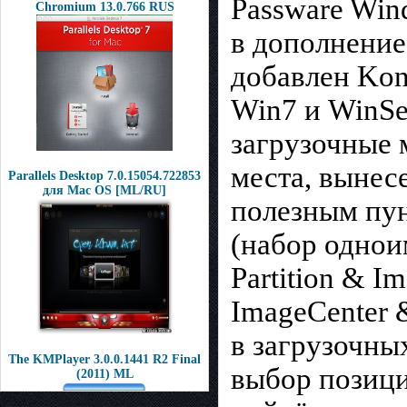
Passware Wind
Chromium 13.0.766 RUS
в дополнение
добавлен Kon
Win7 и WinSe
загрузочные 
места, вынес
Parallels Desktop 7.0.15054.722853
для Mac OS [ML/RU]
полезным пун
(набор однои
Partition & I
ImageCenter 
в загрузочны
The KMPlayer 3.0.0.1441 R2 Final
выбор позици
(2011) ML