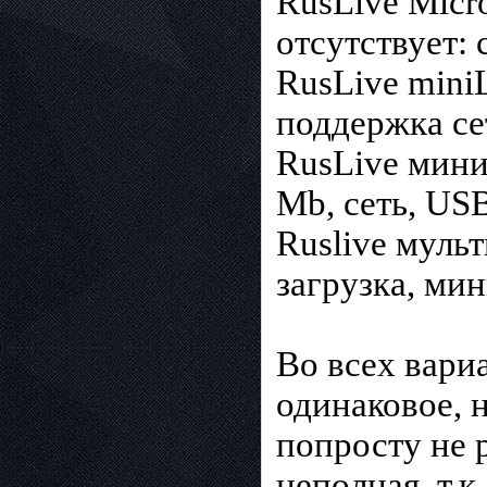
RusLive Mic
отсутствует: 
RusLive min
поддержка се
RusLive мин
Mb, сеть, US
Ruslive муль
загрузка, ми
Во всех вари
одинаковое, 
попросту не 
неполная, т.