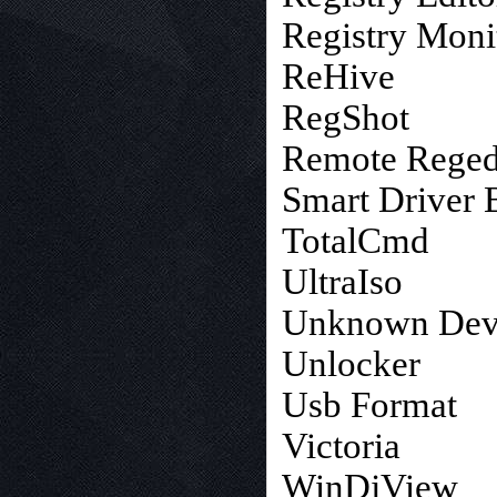
Registry Moni
ReHive
RegShot
Remote Reged
Smart Driver
TotalCmd
UltraIso
Unknown Dev
Unlocker
Usb Format
Victoria
WinDjView