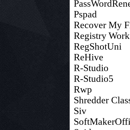
PassWordRen
Pspad
Recover My Fi
Registry Wor
RegShotUni
ReHive
R-Studio
R-Studio5
Rwp
Shredder Clas
Siv
SoftMakerOff