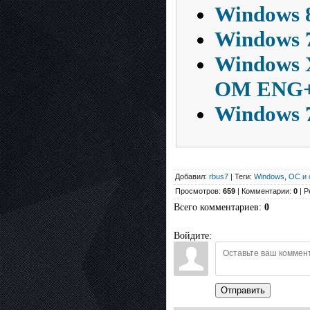
Windows 8 
Windows 7
Windows 
OM ENG
Windows 7
Добавил:
rbus7
| Теги:
Windows
,
ОС и 
Просмотров:
659
| Комментарии:
0
| Р
Всего комментариев
:
0
Войдите:
Отправить