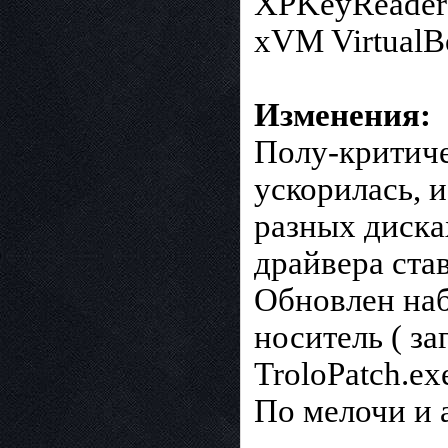
XPKeyReader
xVM VirtualB
Изменения:
Полу-критиче
ускорилась, и
разных диска
драйвера став
Обновлен наб
носитель ( за
TroloPatch.ex
По мелочи и 