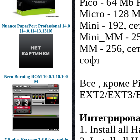
Pico - 64 Mb
Micro - 128 
Mini - 192, се
Nuance PaperPort Professional 14.0
[14.0.11413.1310]
Mini_MM - 25
MM - 256, се
софт
Nero Burning ROM 10.0.1.10.100
Все , кроме 
M
EXT2/EXT3/EX
Интегриров
1. Install all
XRadio_Extreme 3.6.0.9 portable