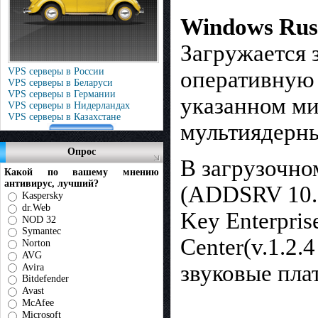
Windows Rus
Загружается 
VPS серверы в России
оперативную 
VPS серверы в Беларуси
VPS серверы в Германии
указанном ми
VPS серверы в Нидерландах
VPS серверы в Казахстане
мультиядерн
Опрос
В загрузочно
Какой по вашему мнению
антивирус, лучший?
(ADDSRV 10.2
Kaspersky
dr.Web
Key Enterpri
NOD 32
Symantec
Center(v.1.2.
Norton
AVG
звуковые пла
Avira
Bitdefender
Avast
McAfee
Microsoft