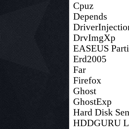
Cpuz
Depends
DriverInjectio
DrvImgXp
EASEUS Parti
Erd2005
Far
Firefox
Ghost
GhostExp
Hard Disk Sen
HDDGURU LL