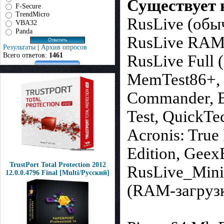
Существует 
F-Secure
TrendMicro
RusLive (обы
VBA32
Panda
RusLive RAM
Результаты
|
Архив опросов
Всего ответов:
1461
RusLive Full 
MemTest86+, 
Commander, Bo
Test, QuickTe
Acronis: True
Edition, Gee
TrustPort Total Protection 2012
RusLive_Mini
12.0.0.4796 Final [Multi/Русский]
(RAM-загруз