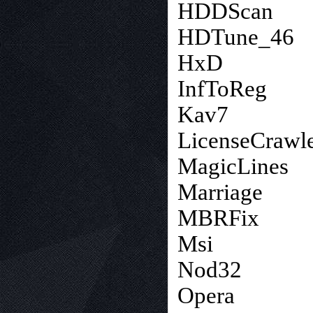
HDDScan
HDTune_46
HxD
InfToReg
Kav7
LicenseCrawl
MagicLines
Marriage
MBRFix
Msi
Nod32
Opera