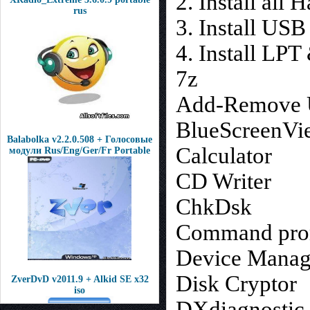
2. Install all
rus
3. Install US
4. Install LP
7z
Add-Remove U
BlueScreenVi
Balabolka v2.2.0.508 + Голосовые
Calculator
модули Rus/Eng/Ger/Fr Portable
CD Writer
ChkDsk
Command pro
Device Manag
Disk Cryptor
ZverDvD v2011.9 + Alkid SE x32
iso
DXdiagnostic