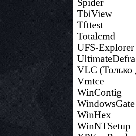
Spider
TbiView
Tfttest
Totalcmd
UFS-Explorer
UltimateDefr
VLC (Только
Vmtce
WinContig
WindowsGate
WinHex
WinNTSetup