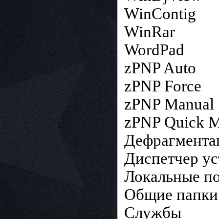
WinContig
WinRar
WordPad
zPNP Auto
zPNP Force
zPNP Manual
zPNP Quick M
Дефрагмента
Диспетчер ус
Локальные по
Общие папки
Службы