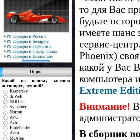
то для Вас п
будьте остор
имеете шанс 
VPS серверы в России
сервис-центр
VPS серверы в Беларуси
VPS серверы в Германии
VPS серверы в Нидерландах
Phoenix) своя
VPS серверы в Казахстане
какой у Вас 
Опрос
компьютера и
Какой по вашему мнению
антивирус, лучший?
Extreme Edit
Kaspersky
dr.Web
NOD 32
Внимание!
В
Symantec
Norton
администрато
AVG
Avira
Bitdefender
В сборник в
Avast
McAfee