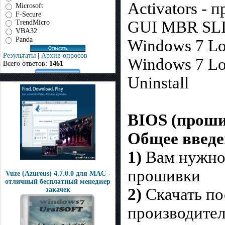
Activators - 
Microsoft
F-Secure
GUI MBR SLIC
TrendMicro
VBA32
Panda
Windows 7 Loa
Результаты
|
Архив опросов
Windows 7 Lo
Всего ответов:
1461
Uninstall
BIOS (проши
Общее введе
1)
Вам нужно 
прошивки
Vuze (Azureus) 4.7.0.0 для MAC -
отличный бесплатный менеджер
2)
Скачать по
закачек
производител