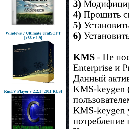
3)
Модифициро
4)
Прошить св
5)
Установить
6)
Установит
Windows 7 Ultimate UralSOFT
[x86 v.1.9]
KMS
- Не по
Enterprise и P
Данный актив
KMS-keygen (
RusTV Player v 2.2.1 [2011 RUS]
пользователе
KMS-keygen у
потребление 