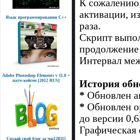
К сожалению,
активации, из
Язык программирования С++
раза.
Скрипт выпол
продолжение 
Интервал меж
Adobe Photoshop Elements v 11.0 +
История обн
патч-кейген [2012 RUS]
*
Обновлен ак
*
Обновлен о
до версии 0,6
Графическая 
Создай свой блог за час[2011]