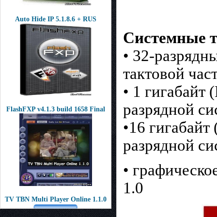
Auto Hide IP 5.1.8.6 + RUS
Системные т
• 32-разрядн
тактовой час
• 1 гигабайт 
разрядной си
FlashFXP v4.1.3 build 1658 Final
•16 гигабайт 
разрядной си
• графическо
1.0
TV TBN Multi Player Online 1.1.0