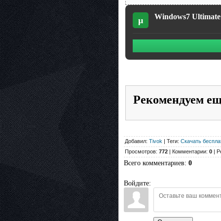
Windows7 Ultimate 
µ
Рекомендуем е
Добавил:
Tivok
| Теги:
Скачать беспла
Просмотров:
772
| Комментарии:
0
| Р
Всего комментариев
:
0
Войдите: