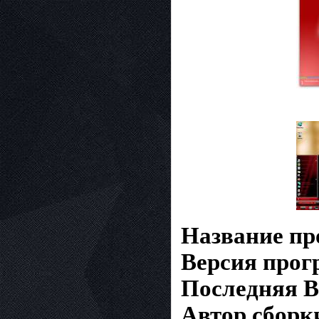
Название п
Версия про
Последняя В
Автор сборк