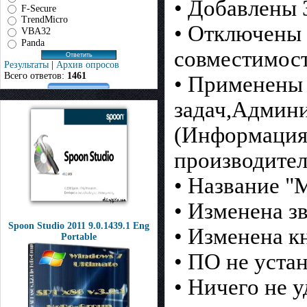
• Добавлены 
F-Secure
TrendMicro
• Отключены
VBA32
Panda
совместимос
Результаты
|
Архив опросов
Всего ответов:
1461
• Применены
задач,Админи
(Информация
производител
• Название "
• Изменена зв
Spoon Studio 2011 9.0.1439.1 Eng
• Изменена к
Portable
• ПО не уста
• Ничего не у