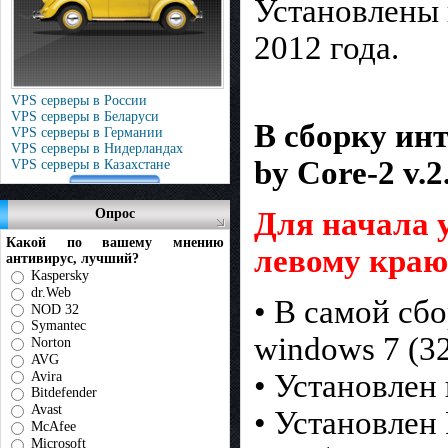
Установлены 
2012 года.
VPS серверы в России
VPS серверы в Беларуси
В сборку ин
VPS серверы в Германии
VPS серверы в Нидерландах
by Core-2 v.2
VPS серверы в Казахстане
Для начала 
Опрос
Какой по вашему мнению
левому краю 
антивирус, лучший?
Kaspersky
dr.Web
• В самой сб
NOD 32
Symantec
windows 7 (32
Norton
AVG
• Установлен 
Avira
Bitdefender
Avast
• Установлен
McAfee
Microsoft