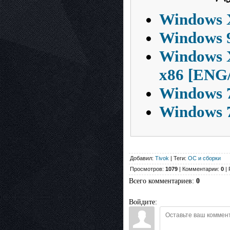
Windows 
Windows 9
Windows X
x86 [ENG
Windows 7
Windows 7
Добавил:
Tivok
| Теги:
ОС и сборки
Просмотров:
1079
| Комментарии:
0
| 
Всего комментариев
:
0
Войдите: