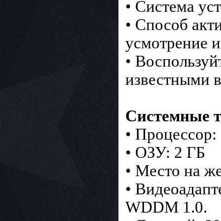
• Система у
• Способ акт
усмотрение и
• Воспользуй
известными в
Системные т
• Процессор:
• ОЗУ: 2 ГБ
• Место на же
• Видеоадапт
WDDM 1.0.