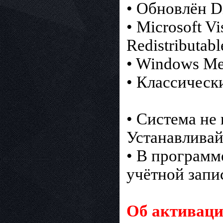
• Обновлён Di
• Microsoft 
Redistributabl
• Windows Me
• Классическ
• Система не
Устанавливай
• В программ
учётной запи
Об активаци