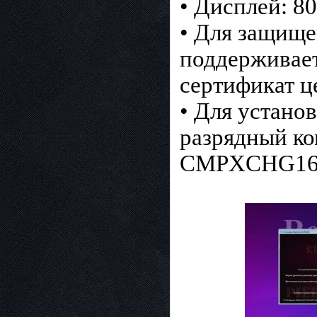
• Дисплей: 80
• Для защище
поддерживает 
сертификат ц
• Для устано
разрядный к
CMPXCHG16b,