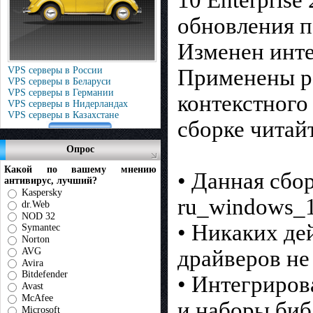
обновления п
Изменен инте
Применены ра
VPS серверы в России
VPS серверы в Беларуси
VPS серверы в Германии
контекстного
VPS серверы в Нидерландах
VPS серверы в Казахстане
сборке читай
Опрос
Какой по вашему мнению
• Данная сбо
антивирус, лучший?
Kaspersky
ru_windows_1
dr.Web
NOD 32
• Никаких де
Symantec
Norton
драйверов не
AVG
Avira
Bitdefender
• Интегриров
Avast
McAfee
и наборы библ
Microsoft