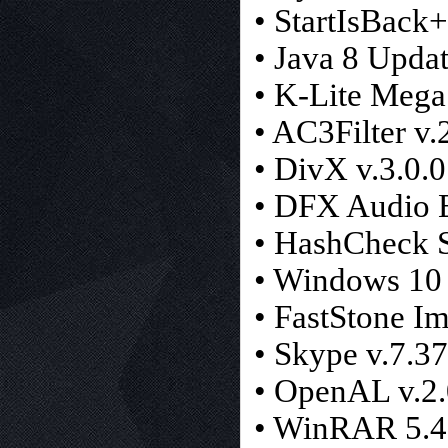
• StartIsBack+
• Java 8 Updat
• K-Lite Mega
• AC3Filter v.
• DivX v.3.0.0
• DFX Audio E
• HashCheck S
• Windows 10 
• FastStone Im
• Skype v.7.37
• OpenAL v.2.
• WinRAR 5.4