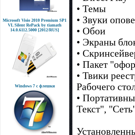
• Темы
• Звуки опов
Microsoft Visio 2010 Premium SP1
VL Silent RePack by tiamath
• Обои
14.0.6112.5000 [2012/RUS]
• Экраны бло
• Скринсейв
• Пакет "офо
• Твики реес
Рабочего сто
Windows 7 с флешки
• Портативны
Текст", "Сеть
Установленн