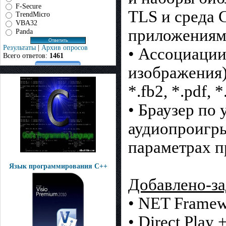
F-Secure
TLS и среда 
TrendMicro
VBA32
приложениям
Panda
Результаты
|
Архив опросов
• Ассоциации
Всего ответов:
1461
изображения)
*.fb2, *.pdf, *.
• Браузер по
аудиопроигры
параметрах 
Язык программирования С++
Добавлено-за
• NET Framew
• Direct Play 