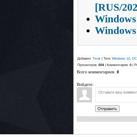
[RUS/202
Windows 
Windows 
Добавил:
Tivok
| Теги:
Windows 10
,
ОС
Просмотров:
604
| Комментарии:
0
| Р
Всего комментариев
:
0
Войдите:
Отправить