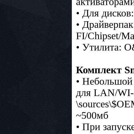
активаторами
• Для дисков
• Драйверпак
FI/Chipset/M
• Утилита: O
Комплект Sna
• Небольшой 
для LAN/WI-F
\sources\$OE
~500мб
• При запуск