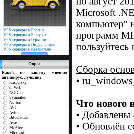
по август 20
Microsoft .N
компьютер" 
VPS серверы в России
программ MIn
VPS серверы в Беларуси
VPS серверы в Германии
пользуйтесь 
VPS серверы в Нидерландах
VPS серверы в Казахстане
Опрос
Сборка осно
Какой по вашему мнению
антивирус, лучший?
• ru_windows
Kaspersky
dr.Web
NOD 32
Symantec
Что нового в
Norton
AVG
• Добавлены 
Avira
Bitdefender
Avast
• Обновлён с
McAfee
Microsoft