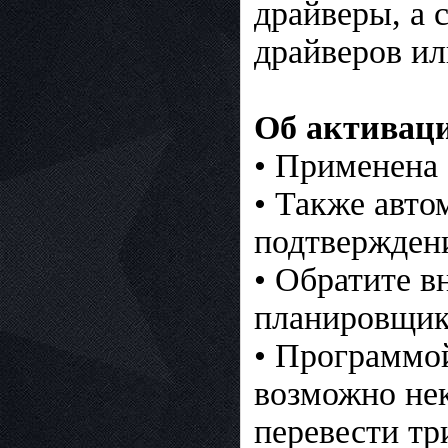
драйверы, а 
драйверов и
Об активац
• Применена 
• Также авто
подтвержден
• Обратите в
планировщике
• Программой
возможно не
перевести тр