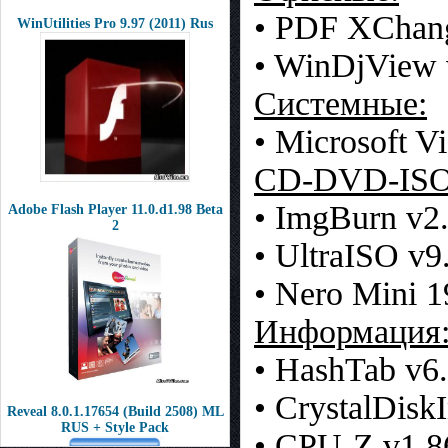
• PDF XChang
WinUtilities Pro 9.97 (2011) Rus
• WinDjView 
Системные:
• Microsoft V
CD-DVD-ISO
• ImgBurn v2
Adobe Flash Player 11.0.d1.98 Beta
2
• UltraISO v9
• Nero Mini 1
Информация
• HashTab v6.
• CrystalDiskI
Reveal 8.0.1.17654 (Build 2508) ML
RUS + Style Pack
• CPU-Z v1.8