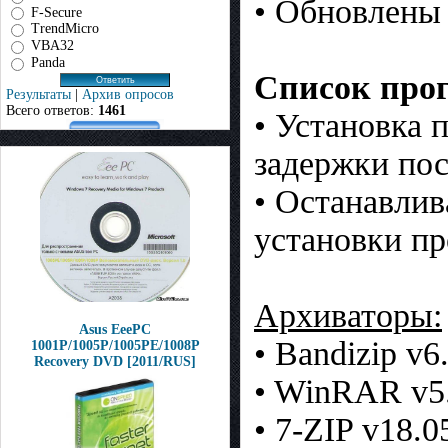
• Обновлены 
F-Secure
TrendMicro
VBA32
Panda
Список прог
Результаты
|
Архив опросов
Всего ответов:
1461
• Установка 
задержки пос
• Останавлив
установки пр
Архиваторы:
Asus EeePC
• Bandizip v6
1001P/1005P/1005PE/1008P
Recovery DVD [2011/RUS]
• WinRAR v5
• 7-ZIP v18.0