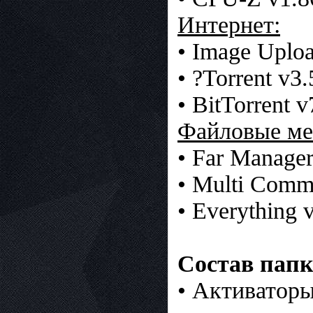
Интернет:
• Image Uploa
• ?Torrent v3.
• BitTorrent 
Файловые ме
• Far Manager
• Multi Comm
• Everything 
Состав папк
• Активаторы