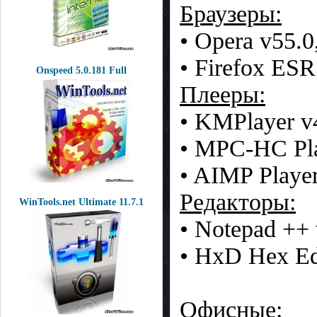
Браузеры:
• Opera v55.0
• Firefox ESR
Onspeed 5.0.181 Full
Плееры:
• KMPlayer v4
• MPC-HC Pla
• AIMP Playe
Редакторы:
WinTools.net Ultimate 11.7.1
• Notepad ++ 
• HxD Hex Ed
Офисные: