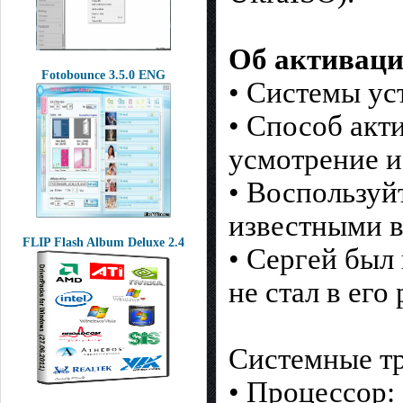
Об активаци
Fotobounce 3.5.0 ENG
• Системы у
• Способ акт
усмотрение и
• Воспользуй
известными в
FLIP Flash Album Deluxe 2.4
• Сергей был
не стал в его
Системные тр
• Процессор: