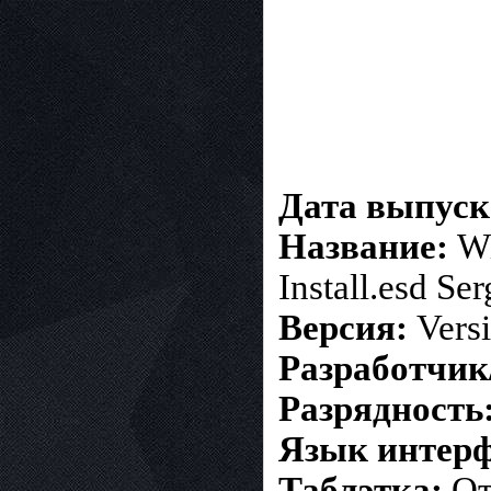
Дата выпуск
Название:
Wi
Install.esd Ser
Версия:
Versi
Разработчик
Разрядность
Язык интерф
Таблэтка:
От