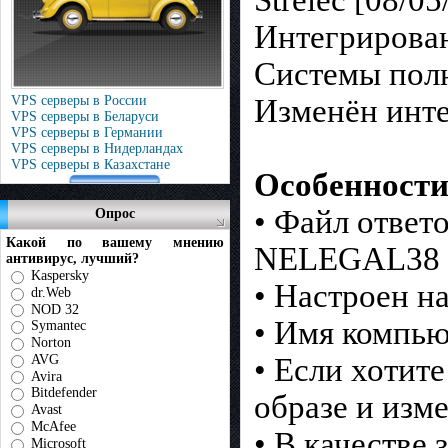
Strelec [08/0
Интегрирован
Системы полн
VPS серверы в России
Изменён инте
VPS серверы в Беларуси
VPS серверы в Германии
VPS серверы в Нидерландах
VPS серверы в Казахстане
Особенности
• Файл ответ
Опрос
Какой по вашему мнению
NELEGAL38 
антивирус, лучший?
Kaspersky
• Настроен н
dr.Web
NOD 32
• Имя компью
Symantec
Norton
AVG
• Если хотит
Avira
Bitdefender
образе и изме
Avast
McAfee
• В качестве
Microsoft