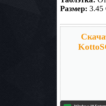
Размер:
3.45
Скача
KottoSO