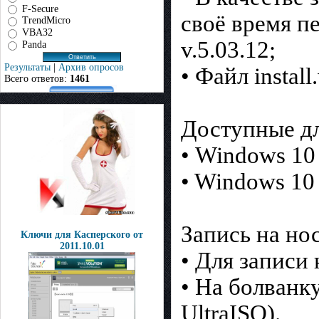
F-Secure
своё время п
TrendMicro
VBA32
v.5.03.12;
Panda
Результаты
|
Архив опросов
• Файл instal
Всего ответов:
1461
Доступные дл
• Windows 10
• Windows 10
Запись на но
Ключи для Касперского от
2011.10.01
• Для записи
• На болванк
UltraISO).