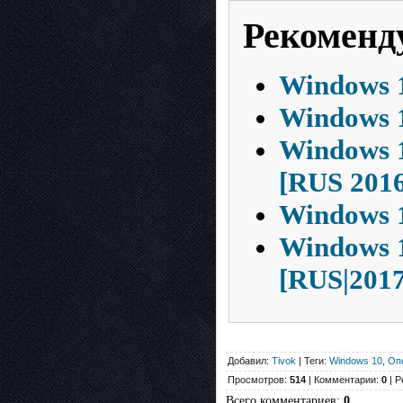
Рекоменд
Windows 1
Windows 1
Windows 1
[RUS 2016
Windows 1
Windows 1
[RUS|2017
Добавил:
Tivok
| Теги:
Windows 10
,
Оп
Просмотров:
514
| Комментарии:
0
| Р
Всего комментариев
:
0