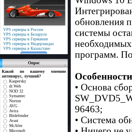
Интегрирова
обновления п
системы оста
VPS серверы в России
VPS серверы в Беларуси
VPS серверы в Германии
необходимых
VPS серверы в Нидерландах
VPS серверы в Казахстане
программ. По
Опрос
Какой по вашему мнению
Особенности
антивирус, лучший?
Kaspersky
• Основа сбо
dr.Web
NOD 32
SW_DVD5_WI
Symantec
Norton
96463;
AVG
Avira
Bitdefender
• Система об
Avast
McAfee
• Ничего не 
Microsoft