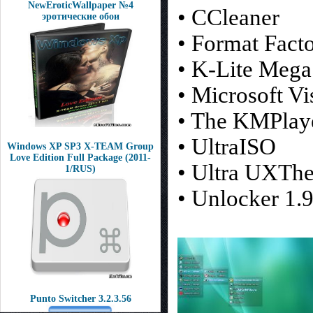
NewEroticWallpaper №4
• CCleaner
эротические обои
• Format Facto
• K-Lite Mega
• Microsoft V
• The KMPlay
• UltraISO
Windows XP SP3 X-TEAM Group
Love Edition Full Package (2011-
• Ultra UXThe
1/RUS)
• Unlocker 1.9
Punto Switcher 3.2.3.56