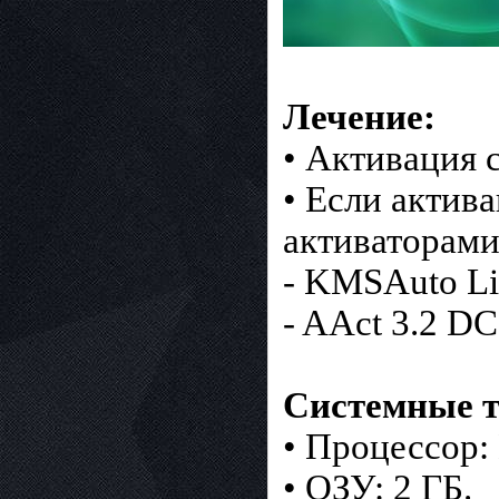
Лечение:
• Активация
• Если актива
активаторами
- KMSAuto Lit
- AAct 3.2 DC
Системные т
• Процессор:
• ОЗУ: 2 ГБ.