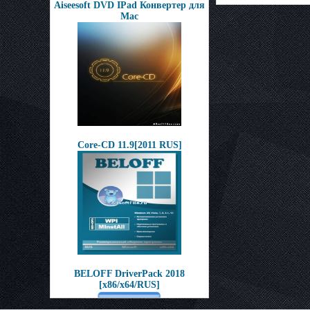
Aiseesoft DVD IPad Конвертер для
Mac
Core-CD 11.9[2011 RUS]
BELOFF DriverPack 2018
[x86/x64/RUS]