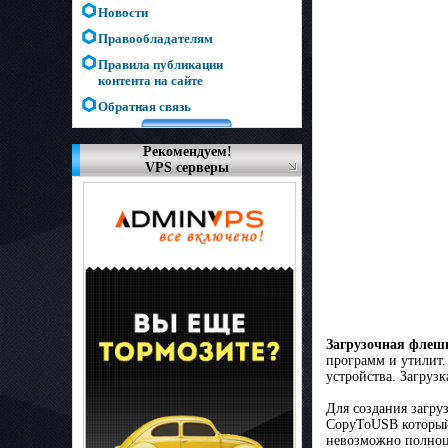
Новости
Правообладателям
Правила публикации
контента на сайте
Обратная связь
Рекомендуем!
VPS серверы
Загрузочная флешк
программ и утилит.
устройства. Загруз
Для создания загр
CopyToUSB который 
невозможно полноце