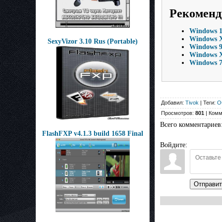
Рекоменд
Windows 10
Windows X
SexyVizor 3.10 Rus (Portable)
Windows 9
Windows X
Windows 7 
Добавил:
Tivok
| Теги:
О
Просмотров:
801
| Комм
Всего комментариев
FlashFXP v4.1.3 build 1658 Final
Войдите:
Отправит