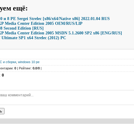
уем ещё
:
 и 8 PE Sergei Strelec [x86/x64/Native x86] 2022.01.04 RUS
P Media Center Edition 2005 OEM/RUS/LIP
8 Second Edition [RUS]
P Media Center Edition 2005 MSDN 5.1.2600 SP2 x86 [ENG/RUS]
Ultimate SP1 x64 Strelec (2012) PC
С и сборки
,
windows 10 pe
ентарии:
0
| Рейтинг:
0.0
/
0
|
:
0
ь