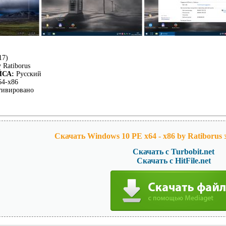
17)
 Ratiborus
СА:
Русский
64-x86
тивировано
Скачать Windows 10 PE x64 - x86 by Ratiborus
Скачать с Turbobit.net
Скачать с HitFile.net