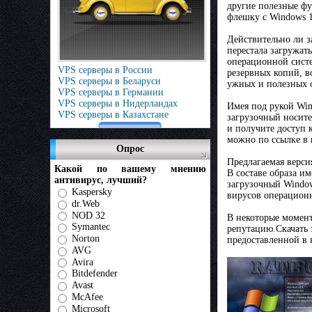
другие полезные фу
флешку с Windows 1
Действительно ли з
перестала загружат
операционной систе
VPS серверы в России
резервных копий, в
VPS серверы в Беларуси
ужных и полезных 
VPS серверы в Германии
VPS серверы в Нидерландах
Имея под рукой Win
VPS серверы в Казахстане
загрузочный носите
и получите доступ 
можно по ссылке в 
Опрос
Предлагаемая версия
Какой по вашему мнению
В составе образа и
антивирус, лучший?
загрузочный Window
Kaspersky
вирусов операцион
dr.Web
NOD 32
В некоторые момент
Symantec
репутацию.Скачать 
Norton
предоставленной в 
AVG
Avira
Bitdefender
Avast
McAfee
Microsoft