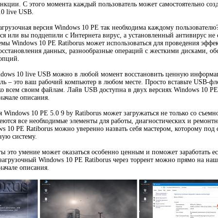
нкции. С этого момента каждый пользователь может самостоятельно созд
0 live USB.
агрузочная версия Windows 10 PE так необходима каждому пользователю
ься или вы подцепили с Интернета вирус, а установленный антивирус не 
мы Windows 10 PE Ratiborus может использоваться для проведения эффе
осстановления данных, разнообразные операций с жесткими дисками, об
опций.
dows 10 live USB можно в любой момент восстановить ценную информац
ль – это ваш рабочий компьютер в любом месте. Просто вставьте USB-фл
ко всем своим файлам. Лайв USB доступна в двух версиях Windows 10 PE 
начале описания.
 Windows 10 PE 5.0 9 by Ratiborus может загружаться не только со съемн
меются все необходимые элементы для работы, диагностических и ремонтн
s 10 PE Ratiborus можно уверенно назвать себя мастером, которому под
ную систему.
ы это умение может оказаться особенно ценным и поможет заработать ес
загрузочный Windows 10 PE Ratiborus через торрент можно прямо на наш
начале описания.