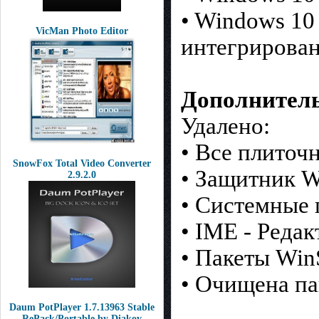
• Windows 10 
VicMan Photo Editor
интегрирова
Дополнител
Удалено:
• Все плиточ
SnowFox Total Video Converter
• Защитник W
2.9.2.0
• Системные 
• IME - Реда
• Пакеты Win
• Очищена п
Daum PotPlayer 1.7.13963 Stable
RePack/Portable by Diakov