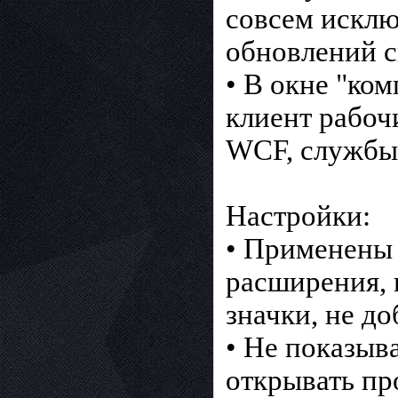
совсем исклю
обновлений с
• В окне "ко
клиент рабоч
WCF, службы
Настройки:
• Применены 
расширения, 
значки, не до
• Не показыв
открывать пр