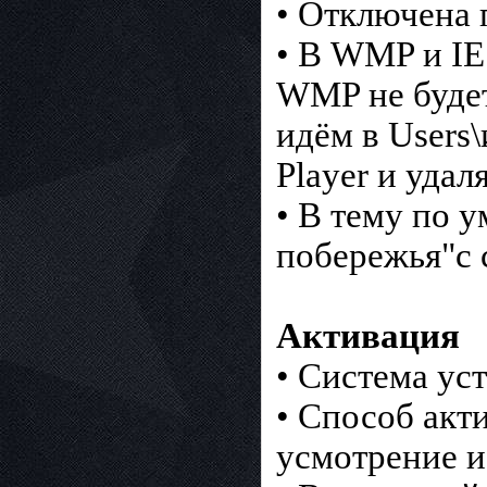
• Отключена 
• В WMP и IE
WMP не будет
идём в Users
Player и уда
• В тему по 
побережья"с 
Активация
• Система у
• Способ акт
усмотрение и