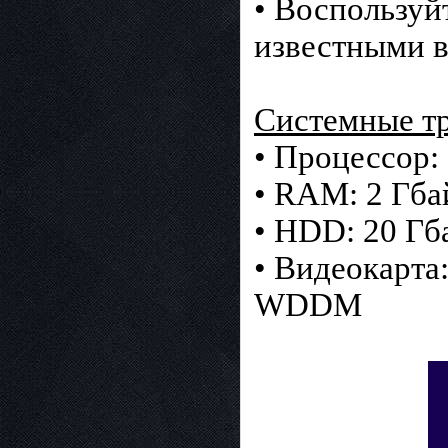
• Воспользуй
известными в
Системные тр
• Процессор:
• RAM: 2 Гба
• HDD: 20 Гб
• Видеокарта:
WDDM