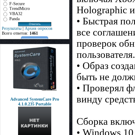
F-Secure
Holographic и
TrendMicro
VBA32
• Быстрая пол
Panda
Результаты
|
Архив опросов
все соглашен
Всего ответов:
1461
проверок обн
пользователя.
• Образ созд
быть не долж
• Проверял ф
винду средств
Advanced SystemCare Pro
4.1.0.235 Portable
Сборка включ
• Windows 10 