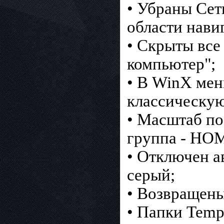
• Убраны Сет
области нави
• Скрыты все
компьютер";
• В WinX мен
классическую
• Масштаб п
группа - H
• Отключен а
серый;
• Возвращены
• Папки Temp