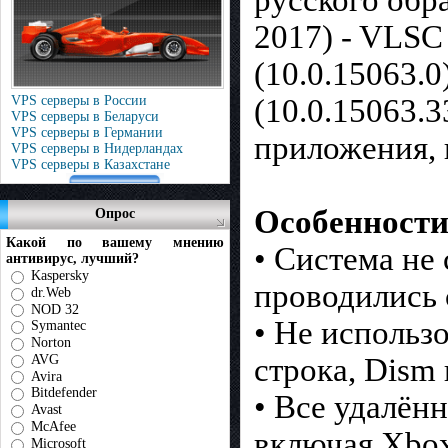
русского обр
2017) - VLSC
(10.0.15063.
VPS серверы в России
(10.0.15063.
VPS серверы в Беларуси
VPS серверы в Германии
приложения, 
VPS серверы в Нидерландах
VPS серверы в Казахстане
Особенности
Опрос
Какой по вашему мнению
• Система не 
антивирус, лучший?
Kaspersky
проводились 
dr.Web
NOD 32
• Не использ
Symantec
Norton
AVG
строка, Dism 
Avira
Bitdefender
• Все удалён
Avast
McAfee
включая Xbox
Microsoft