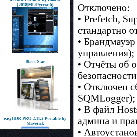
Отключено:
[2018|ML/Русский]
• Prefetch, S
стандартно о
• Брандмауэр
управления);
• Отчёты об 
Black Star
безопасности
• Отключен с
SQMLogger);
• В файл Hos
админа и пра
easyHDR PRO 2.11.2 Portable by
Maverick
• Автоустано