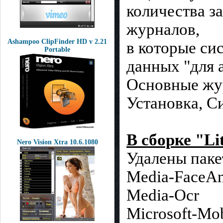
количества з
журналов,
Ashampoo ClipFinder HD v 2.21
в которые си
Portable
данных "для а
Основные жу
Установка, С
В сборке "Li
Nero Vision Xtra 10.6.1080
Удалены паке
Media-FaceAn
Media-Ocr
Microsoft-Mob