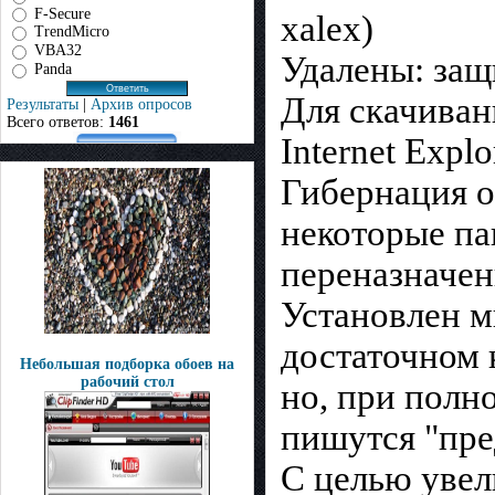
F-Secure
xalex)
TrendMicro
VBA32
Удалены: защ
Panda
Для скачиван
Результаты
|
Архив опросов
Всего ответов:
1461
Internet Expl
Гибернация о
некоторые па
переназначен
Установлен м
достаточном 
Небольшая подборка обоев на
рабочий стол
но, при полн
пишутся "пре
С целью увел