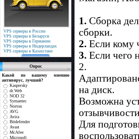
1.
Сборка дела
сборки.
VPS серверы в России
VPS серверы в Беларуси
2.
Если кому ч
VPS серверы в Германии
VPS серверы в Нидерландах
VPS серверы в Казахстане
3.
Если чего 
2.
Опрос
Адаптировано
Какой по вашему мнению
антивирус, лучший?
Kaspersky
на диск.
dr.Web
NOD 32
Возможна уст
Symantec
Norton
отзывчивост
AVG
Avira
Для подготов
Bitdefender
Avast
McAfee
воспользовать
Microsoft