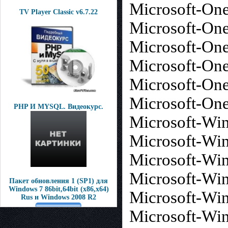
Microsoft-On
TV Player Classic v6.7.22
Microsoft-On
Microsoft-On
Microsoft-On
Microsoft-On
Microsoft-On
PHP И MYSQL. Видеокурс.
Microsoft-Wi
Microsoft-Wi
Microsoft-Wi
Microsoft-Win
Пакет обновления 1 (SP1) для
Windows 7 86bit,64bit (x86,x64)
Microsoft-Wi
Rus и Windows 2008 R2
Microsoft-Wi