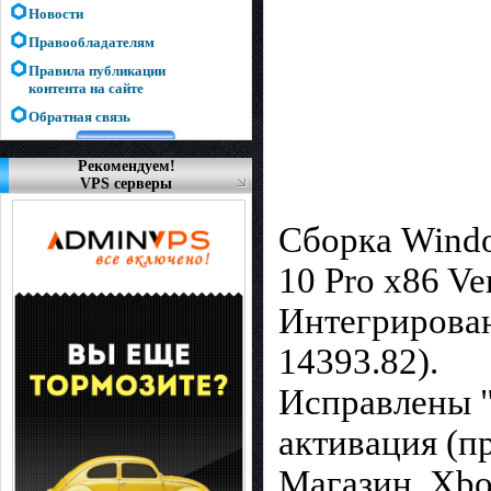
Новости
Правообладателям
Правила публикации
контента на сайте
Обратная связь
Рекомендуем!
VPS серверы
Сборка Windo
10 Pro x86 Ve
Интегрирован
14393.82).
Исправлены "
активация (п
Магазин, Xbo