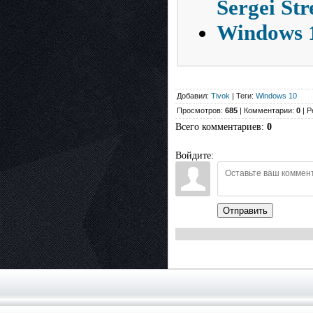
Sergei Str
Windows 1
Добавил:
Tivok
| Теги:
Windows 10
Просмотров:
685
| Комментарии:
0
| Р
Всего комментариев
:
0
Войдите:
Отправить