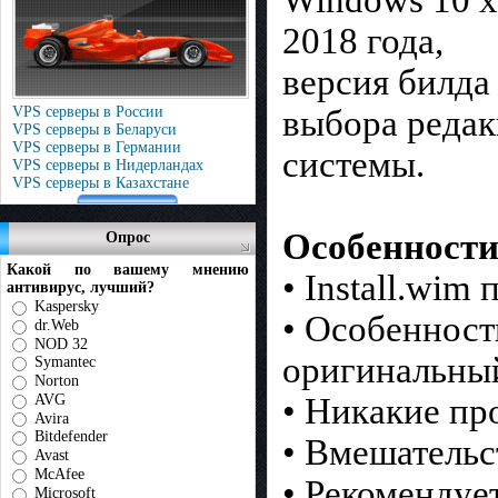
Windows 10 x
2018 года,
версия билда
VPS серверы в России
выбора редак
VPS серверы в Беларуси
VPS серверы в Германии
системы.
VPS серверы в Нидерландах
VPS серверы в Казахстане
Особенности
Опрос
Какой по вашему мнению
• Install.wim
антивирус, лучший?
Kaspersky
• Особенност
dr.Web
NOD 32
оригинальны
Symantec
Norton
AVG
• Никакие пр
Avira
Bitdefender
• Вмешательс
Avast
McAfee
• Рекомендуе
Microsoft