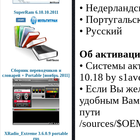
• Недерландс
SuperRam 6.10.10.2011
• Португальс
• Русский
Об активаци
• Системы ак
Сборник переводчиков и
10.18 by s1ave
словарей + Portable [ноябрь 2011]
• Если Вы же
удобным Вам с
пути
/sources/$OE
XRadio_Extreme 3.6.0.9 portable
rus