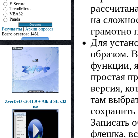
F-Secure
рассчитана
TrendMicro
VBA32
на сложно
Panda
грамотно 
Результаты
|
Архив опросов
Всего ответов:
1461
Для устано
образом. 
функции, я
простая пр
версия, ко
там выбра
ZverDvD v2011.9 + Alkid SE x32
iso
сохранить 
Записать о
флешка, вс