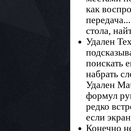
как воспро
передача..
стола, най
Удален Tex
подсказыва
поискать е
набрать с
Удален Mat
формул рук
редко встр
если экран
Конечно не