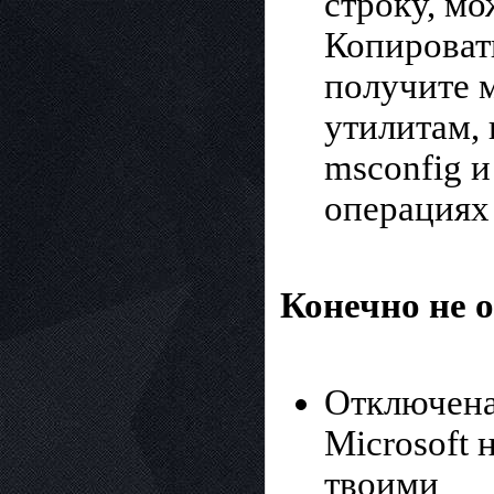
строку, м
Копировать
получите 
утилитам, 
msconfig и
операциях
Конечно не 
Отключена
Microsoft 
твоими