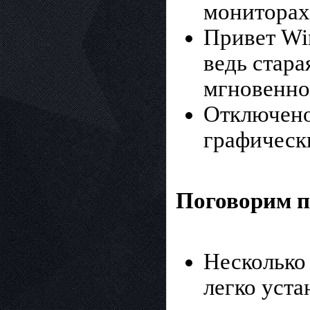
мониторах
Привет Wi
ведь стар
мгновенно,
Отключено
графически
Поговорим 
Несколько
легко уста