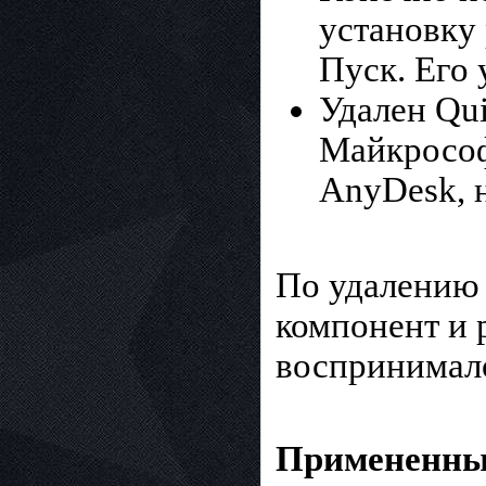
установку
Пуск. Его
Удален Qui
Майкрософ
AnyDesk, н
По удалению 
компонент и 
воспринимал
Примененны