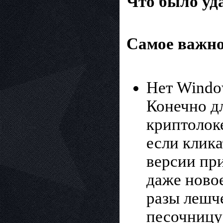
Что было уд
Самое важное
Нет Window
Конечно дл
криптолоке
если клика
версии пр
даже новое
разы лешч
песочницу 