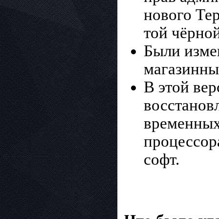
нового Те
той чёрно
Были изме
магазинны
В этой вер
восстановл
временных
процессора
софт.