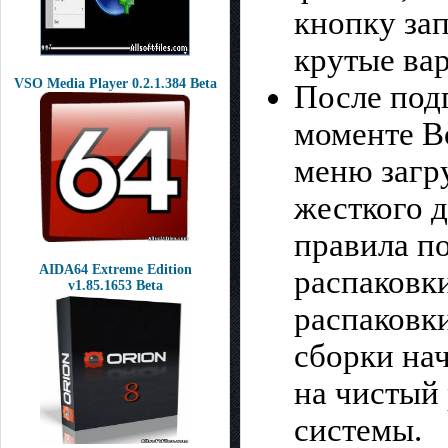
кнопку зап
крутые вар
VSO Media Player 0.2.1.384 Beta
После под
моменте Bo
меню загру
жесткого д
правила по
AIDA64 Extreme Edition
распаковки
v1.85.1653 Beta
распаковки
сборки нач
на чистый
системы.