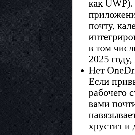
как UWP).
приложения
почту, ка
интегриро
в том числ
2025 году,
Нет OneDr
Если прив
рабочего с
вами почти
навязывает
хрустит и 