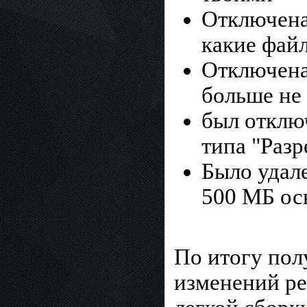
Отключена 
какие фай
Отключена
больше не
был отклю
типа "Раз
Было удал
500 МБ ос
По итогу пол
изменений ре