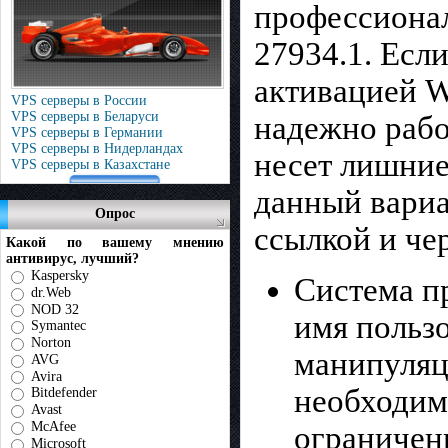
профессионал
27934.1. Есл
активацией W
VPS серверы в России
VPS серверы в Беларуси
надежно рабо
VPS серверы в Германии
VPS серверы в Нидерландах
несет лишние
VPS серверы в Казахстане
данный вариа
Опрос
ссылкой и че
Какой по вашему мнению
антивирус, лучший?
Kaspersky
Система пр
dr.Web
NOD 32
имя пользо
Symantec
Norton
манипуляц
AVG
Avira
необходимо
Bitdefender
Avast
McAfee
ограничен
Microsoft