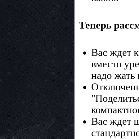
Теперь рассм
Вас ждет 
вместо уре
надо жать 
Отключены
"Поделитьс
компактное
Вас ждет 
стандартно