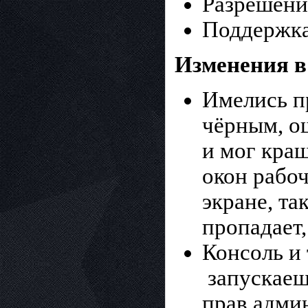
Разрешени
Поддержка 
Изменения в
Имелись п
чёрным, о
и мог краш
окон рабоч
экране, та
пропадает,
Консоль и 
запускаеш
прав админ