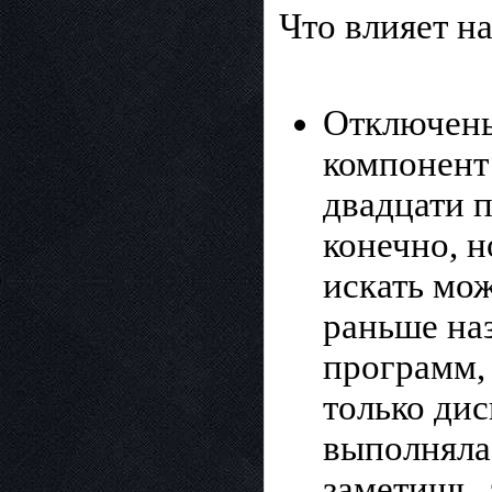
Что влияет н
Отключены
компонент
двадцати 
конечно, н
искать мо
раньше наз
программ, 
только дис
выполнялас
заметишь,