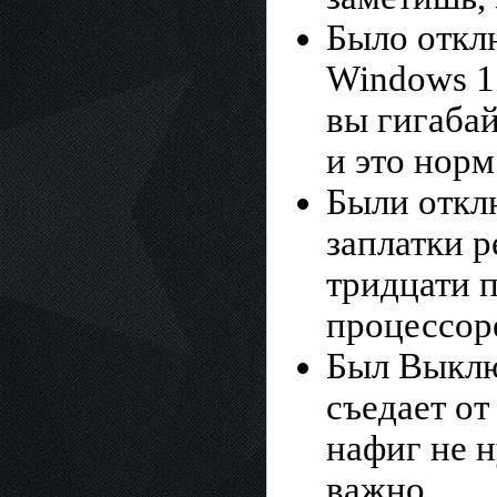
Было откл
Windows 11
вы гигаба
и это норм
Были отклю
заплатки 
тридцати п
процессор
Был Выклю
съедает от
нафиг не н
важно