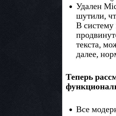
Удален Mic
шутили, чт
В систему
продвинут
текста, мо
далее, нор
Теперь рассм
функциональ
Все модерн