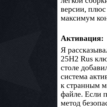
легкой сборк
версии, плюс
максимум кон
Активация:
Я рассказыва
25H2 Rus клю
столе добави
система актив
к странным м
файле. Если 
метод безопа