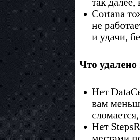
так далее,
Cortana то
не работае
и удачи, б
Что удалено 
Нет DataCe
вам меньш
сломается,
Нет StepsR
местами по