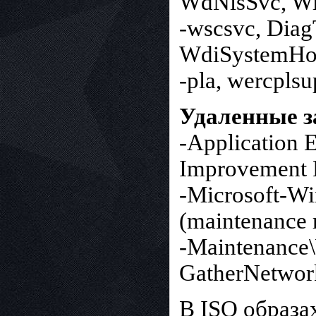
WdNisSvc, W
-wscsvc, Diag
WdiSystemHos
-pla, wercpls
Удаленные 
-Application 
Improvement 
-Microsoft-Wi
(maintenance 
-Maintenance
GatherNetwor
В ISO образа