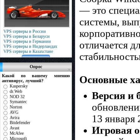
— это специ
системы, вып
корпоративно
VPS серверы в России
VPS серверы в Беларуси
VPS серверы в Германии
отличается 
VPS серверы в Нидерландах
VPS серверы в Казахстане
стабильность
Опрос
Какой по вашему мнению
Основные ха
антивирус, лучший?
Kaspersky
dr.Web
Версия и 
NOD 32
Symantec
обновлен
Norton
AVG
13 января 
Avira
Bitdefender
Игровая о
Avast
McAfee
Microsoft