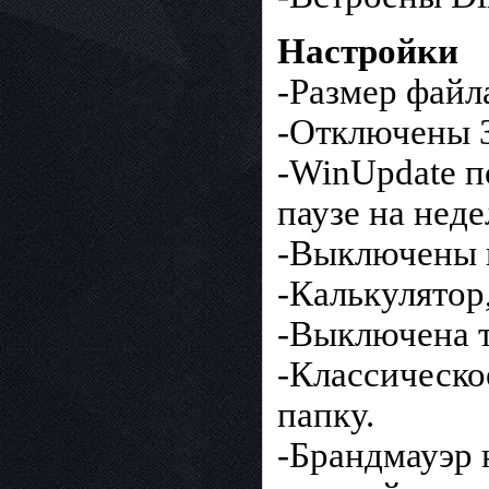
Настройки
-Размер файл
-Отключены З
-WinUpdate п
паузе на нед
-Выключены 
-Калькулятор
-Выключена т
-Классическо
папку.
-Брандмауэр 