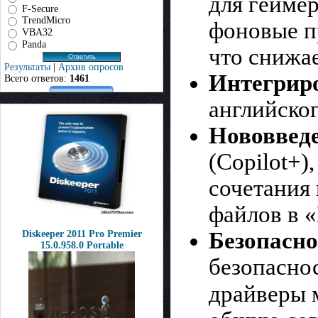
для гейме
F-Secure
TrendMicro
фоновые п
VBA32
Panda
что снижае
Результаты
|
Архив опросов
Интегрир
Всего ответов:
1461
английског
Нововвед
(Copilot+)
сочетания
файлов в 
Безопасно
Diskeeper 2011 Pro Premier
15.0.958.0 Portable
безопаснос
драйверы 