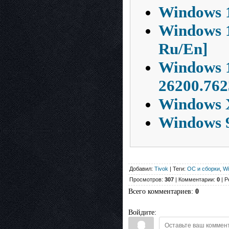
Windows 1
Windows 1
Ru/En]
Windows 
26200.762
Windows 
Windows 9
Добавил:
Tivok
| Теги:
ОС и сборки
,
Wi
Просмотров:
307
| Комментарии:
0
| Р
Всего комментариев
:
0
Войдите: