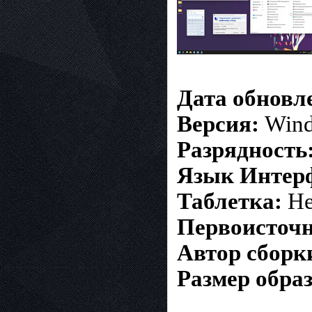
Дата обновл
Версия:
Wind
Разрядность
Язык Интер
Таблетка:
Не
Первоисточ
Автор сборк
Размер образ