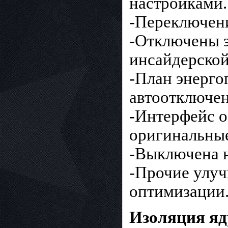
настройками.
-Переключени
-Отключены э
инсайдерской
-План энерго
автоотключен
-Интерфейс о
оригинальные
-Выключена н
-Прочие улуч
оптимизации
Изоляция я