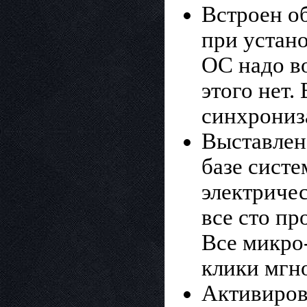
Встроен об
при устано
ОС надо во
этого нет.
синхрониз
Выставлен
базе систе
электричес
все сто пр
Все микро
клики мгн
Активиров