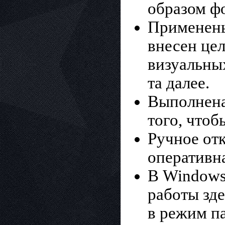
образом ф
Применены
внесен це
визуальных
та далее.
Выполнена
того, что
Ручное от
оперативн
В Windows
работы зд
в режим п