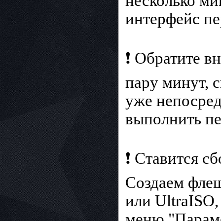
несколько мин
интерфейс пе
❗ Обратите в
пару минут, 
уже непосред
выполнить пе
❗ Ставится сб
Создаем флеш
или UltraISO
меню "Параме