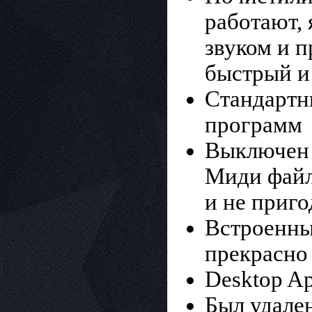
работают,
звуком и п
быстрый и
Стандартн
программ
Выключен 
Миди файло
и не приго
Встроенны
прекрасно 
Desktop A
Был удале