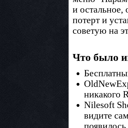
и остальное, 
потерт и уст
советую на э
Что было и
Бесплатны
OldNewExp
никакого 
Nilesoft S
видите са
появилось 