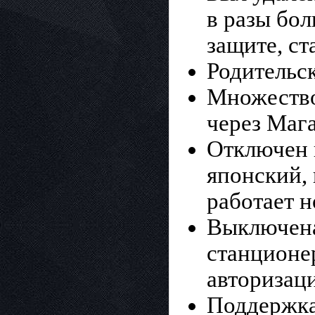
в разы бол
защите, ст
Родительс
Множество
через Маг
Отключен 
японский,
работает 
Выключена
станционер
авторизац
Поддержка