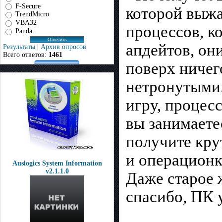
F-Secure
которой выжа
TrendMicro
VBA32
процессов, к
Panda
апдейтов, он
Результаты
|
Архив опросов
Всего ответов:
1461
поверх ничег
нетронутыми.
игру, процес
вы занимаетес
получите кру
и операционк
Auslogics System Information
v2.1.1.0
Даже старое 
спасибо, ПК 