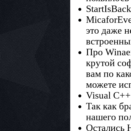
StartIsBac
MicaforEve
это даже н
встроенны
Про Winaer
крутой соф
вам по как
можете ис
Visual C++
Так как б
нашего пол
Остались Н