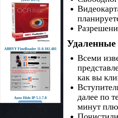
Видеокарт
планируете
Разрешение
Удаленные
ABBYY FineReader 11.0.102.481
Всеми изв
представле
как вы кли
Вступитель
далее по т
Auto Hide IP 5.1.7.8
минут плю
Почистили