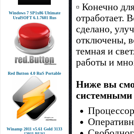
▫️ Конечно д
Windows 7 SP1х86 Ultimate
отработает. 
UralSOFT 6.1.7601 Rus
сделано, улу
отключены, в
темная и све
работы и мно
Red Button 4.0 RuS Portable
Ниже вы смо
системными 
Процессор
Оперативн
Winamp 2011 v5.61 Gold 3133
Свободного
[2011 RUS]