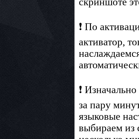
скриншоте эт
❗ По активац
активатор, то
наслаждаемся
автоматическ
❗ Изначально
за пару мину
языковые нас
выбираем из 