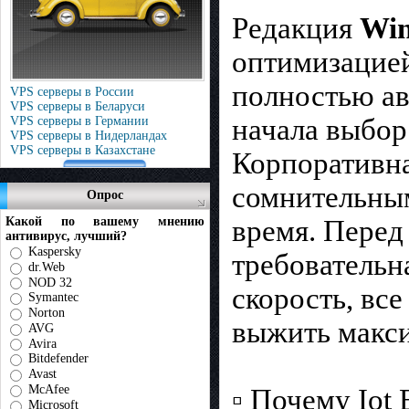
Редакция
Win
оптимизацией
полностью ав
VPS серверы в России
VPS серверы в Беларуси
начала выбор
VPS серверы в Германии
VPS серверы в Нидерландах
VPS серверы в Казахстане
Корпоративна
сомнительным
Опрос
Какой по вашему мнению
время. Перед
антивирус, лучший?
Kaspersky
требовательн
dr.Web
NOD 32
скорость, вс
Symantec
Norton
выжить макси
AVG
Avira
Bitdefender
Avast
McAfee
▫️ Почему Iot
Microsoft