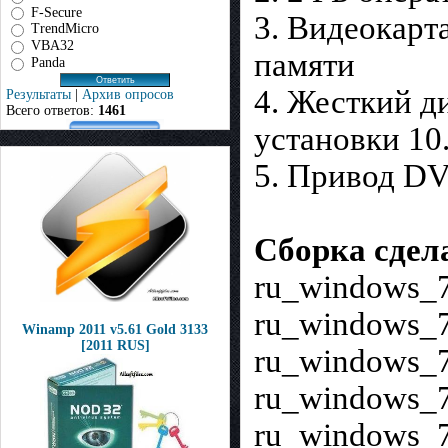
F-Secure
3. Видеокарт
TrendMicro
VBA32
памяти
Panda
4. Жесткий д
Результаты
|
Архив опросов
Всего ответов:
1461
установки 10.
5. Привод D
Сборка сдел
ru_windows_
ru_windows_7
Winamp 2011 v5.61 Gold 3133
[2011 RUS]
ru_windows_7
ru_windows_
ru_windows_7