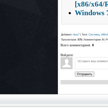
[x86/x64/
Windows 
Добавил:
rbus7
| Теги:
Система
,
x86/x
Просмотров:
575
| Комментарии:
0
| Р
Всего комментариев
:
0
Войдите:
Отправить