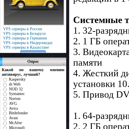
Системные т
1. 32-разряд
VPS серверы в России
VPS серверы в Беларуси
VPS серверы в Германии
2. 1 ГБ опер
VPS серверы в Нидерландах
VPS серверы в Казахстане
3. Видеокарт
памяти
Опрос
Какой по вашему мнению
4. Жесткий д
антивирус, лучший?
Kaspersky
установки 10.
dr.Web
NOD 32
5. Привод D
Symantec
Norton
AVG
Avira
1. 64-разряд
Bitdefender
Avast
McAfee
2. 2 ГБ опер
Microsoft