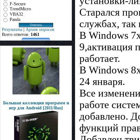
установки-ли
F-Secure
Старался про
TrendMicro
VBA32
Panda
службах, так 
Результаты
|
Архив опросов
В Windows 7x
Всего ответов:
1461
9,активация 
работает.
В Windows 8x
24 января.
Все изменени
работе систе
Большая коллекция программ и
игр для Android [2011/Rus]
добавлено. Д
функций пра
Добавлен тв