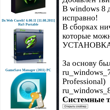
В windows 8 
исправно!
Dr.Web CureIt! 6.00.11 [11.08.2011]
В сборках ни
RuS Portable
которые можн
УСТАНОВКА
За основу бы
ru_windows_7
GameSave Manager (2011) РС
Professional)
ru_windows_8
Системные т