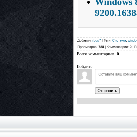
Windows 8
9200.1638
Добавил:
rbus7
| Теги:
Система
,
windo
Просмотров:
788
| Комментарии:
0
| Р
Всего комментариев
:
0
Войдите:
Отправить