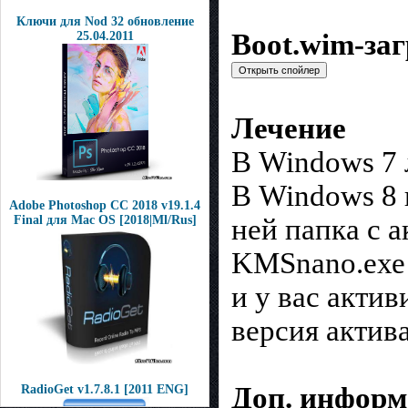
Ключи для Nod 32 обновление
Boot.wim-за
25.04.2011
Лечение
В Windows 7 
В Windows 8 
Adobe Photoshop CC 2018 v19.1.4
ней папка с 
Final для Mac OS [2018|Ml/Rus]
KMSnano.ехе 
и у вас акти
версия актив
Доп. инфор
RadioGet v1.7.8.1 [2011 ENG]