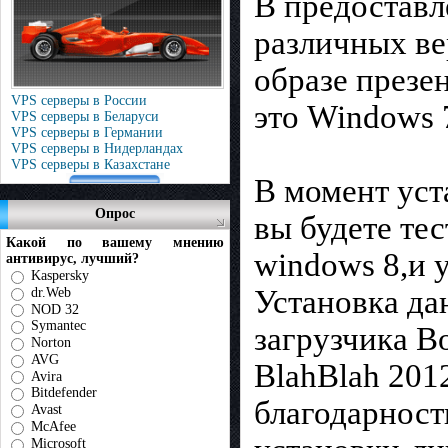
В предоставл
различных ве
образе презе
VPS серверы в России
это Windows 7
VPS серверы в Беларуси
VPS серверы в Германии
VPS серверы в Нидерландах
VPS серверы в Казахстане
В момент уст
Опрос
вы будете те
Какой по вашему мнению
windows 8,и 
антивирус, лучший?
Kaspersky
Установка да
dr.Web
NOD 32
Symantec
загрузчика B
Norton
AVG
BlahBlah 2012
Avira
Bitdefender
благодарност
Avast
McAfee
Microsoft