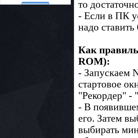
то достаточн
- Если в ПК 
надо ставить
Как правильн
ROM):
- Запускаем 
стартовое ок
"Рекордер" - 
- В появивше
его. Затем в
выбирать мин