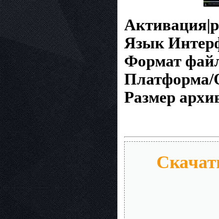
Активация|р
Язык Интер
Формат фай
Платформа/
Размер архи
Скачат