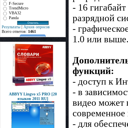
F-Secure
- 16 гигабайт
TrendMicro
VBA32
разрядной си
Panda
- графическо
Результаты
|
Архив опросов
Всего ответов:
1461
1.0 или выше
Дополнитель
функций:
- доступ к Ин
- в зависимо
ABBYY Lingvo x5 PRO [20
языков 2011 RU]
видео может 
современное 
- для обеспе