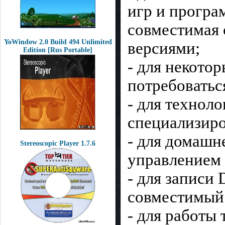
игр и програ
совместимая 
YoWindow 2.0 Build 494 Unlimited
версиями;
Edition [Rus Portable]
- для некото
потребоватьс
- для технол
специализиро
- для домашн
Stereoscopic Player 1.7.6
управлением 
- для записи
совместимый 
- для работы