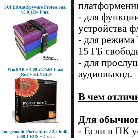
платформенны
SUPERAntiSpyware Professional
v5.0.1134 Final
- для функци
устройства ф
- для режима
15 ГБ свобод
- для прослу
WinRAR v 4.00 x86/x64 Final
аудиовыход.
(Rus)+ KEYGEN
В чем отличи
Для обычног
- Если в ПК 
Imagenomic Portraiture 2 2.3 build
2308-1 RUS + Crack