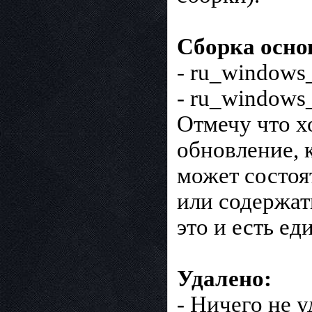
Сборка осно
- ru_windows
- ru_windows
Отмечу что хо
обновление, 
может состоя
или содержат
это и есть е
Удалено:
- Ничего не у