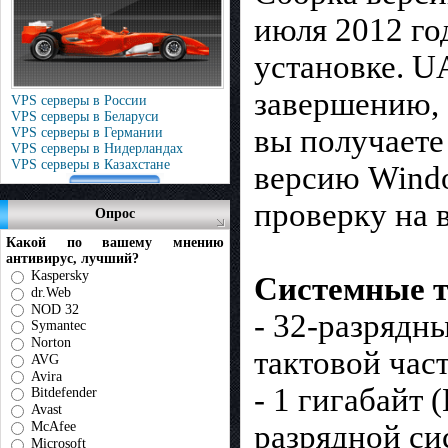
июля 2012 го
установке. U
завершению, 
VPS серверы в России
VPS серверы в Беларуси
вы получаете
VPS серверы в Германии
VPS серверы в Нидерландах
VPS серверы в Казахстане
версию Windo
проверку на в
Опрос
Какой по вашему мнению
антивирус, лучший?
Kaspersky
Системные т
dr.Web
NOD 32
- 32-разрядн
Symantec
Norton
тактовой час
AVG
Avira
- 1 гигабайт 
Bitdefender
Avast
McAfee
разрядной си
Microsoft