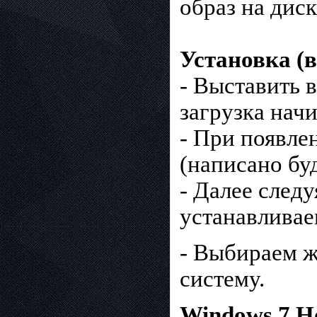
образ на диск
Установка (в
- Выставить в
загрузка начи
- При появле
(написано буд
- Далее след
устанавлива
- Выбираем ж
систему.
Windows 7 H