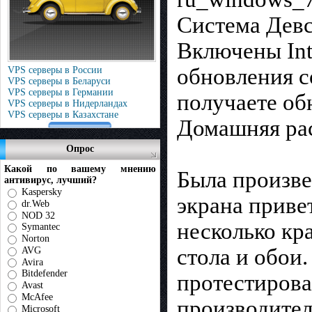
Система Девс
Включены Inte
обновления с
VPS серверы в России
VPS серверы в Беларуси
VPS серверы в Германии
получаете о
VPS серверы в Нидерландах
VPS серверы в Казахстане
Домашняя ра
Опрос
Какой по вашему мнению
Была произве
антивирус, лучший?
Kaspersky
экрана приве
dr.Web
NOD 32
несколько кр
Symantec
Norton
стола и обои.
AVG
Avira
Bitdefender
протестирова
Avast
McAfee
производитель
Microsoft