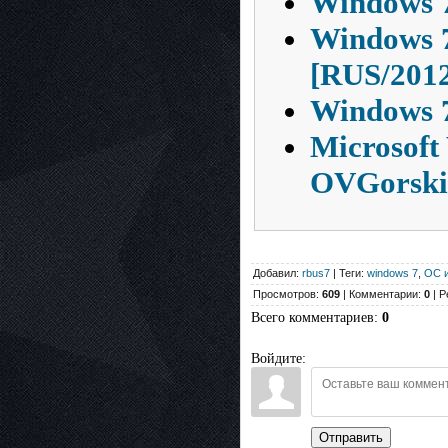
Windows 7
Windows 7
[RUS/201
Windows 7
Microsoft
OVGorski
Добавил:
rbus7
| Теги:
windows 7
,
ОС и
Просмотров:
609
| Комментарии:
0
| Р
Всего комментариев
:
0
Войдите:
Отправить