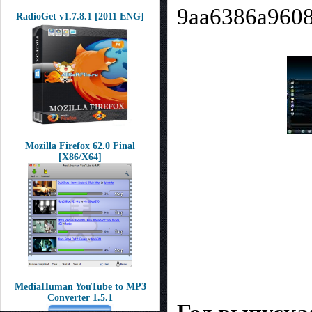
9aa6386a9608
RadioGet v1.7.8.1 [2011 ENG]
Mozilla Firefox 62.0 Final
[X86/X64]
MediaHuman YouTube to MP3
Converter 1.5.1