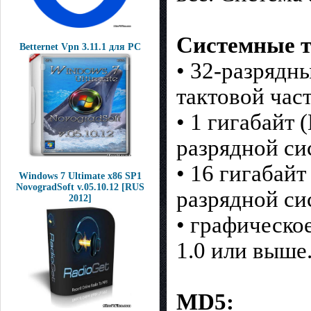
Системные т
Betternet Vpn 3.11.1 для PC
• 32-разрядн
тактовой час
• 1 гигабайт 
разрядной си
• 16 гигабайт
Windows 7 Ultimate x86 SP1
NovogradSoft v.05.10.12 [RUS
разрядной си
2012]
• графическо
1.0 или выше
MD5: