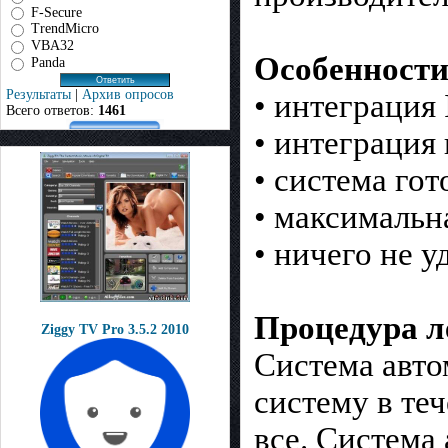
F-Secure
TrendMicro
VBA32
Особенности
Panda
Результаты
|
Архив опросов
• интеграция 
Всего ответов:
1461
• интеграция
• система го
• максимальн
• ничего не у
Процедура л
Ziggy TV Pro 3.5.2 2010
Система авто
систему в те
все. Система