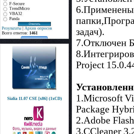
F-Secure
6.Применены
TrendMicro
VBA32
папки,Програ
Panda
Результаты
|
Архив опросов
задач).
Всего ответов:
1461
7.Отключен Б
8.Интегрирова
Project 15.0.
Установлен
1.Microsoft V
Sialia 11.07 CSE [x86] (1xCD)
Package Hybri
2.Adobe Flash
3.CCleaner 3.