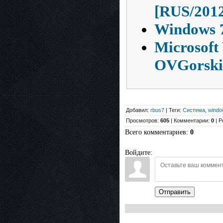
[RUS/201
Windows 7
Microsoft
OVGorski
Добавил:
rbus7
| Теги:
Система
,
windo
Просмотров:
605
| Комментарии:
0
| Р
Всего комментариев
:
0
Войдите:
Отправить