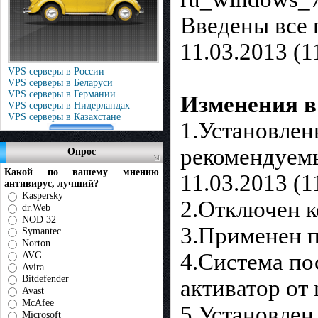
Введены все 
11.03.2013 (1
VPS серверы в России
VPS серверы в Беларуси
VPS серверы в Германии
Изменения в 
VPS серверы в Нидерландах
VPS серверы в Казахстане
1.Установлен
рекомендуемые
Опрос
Какой по вашему мнению
11.03.2013 (1
антивирус, лучший?
Kaspersky
2.Отключен к
dr.Web
NOD 32
3.Применен п
Symantec
Norton
4.Система по
AVG
Avira
Bitdefender
активатор от 
Avast
McAfee
5.Установлен 
Microsoft