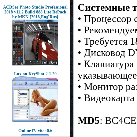
Системные т
ACDSee Photo Studio Professional
2018 v11.2 Build 888 Lite RePack
• Процессор 
by MKN [2018,Eng\Rus]
• Рекоменду
• Требуется 1
• Дисковод 
• Клавиатура
указывающее
Luxion KeyShot 2.1.20
• Монитор ра
• Видеокарт
MD5
: BC4C
OnlineTV v6.0.0.6