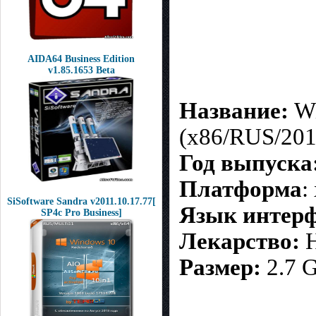
AIDA64 Business Edition
v1.85.1653 Beta
Название:
Wi
(x86/RUS/201
Год выпуска
Платформа
:
SiSoftware Sandra v2011.10.17.77[
Язык интерф
SP4c Pro Business]
Лекарство:
Н
Размер:
2.7 