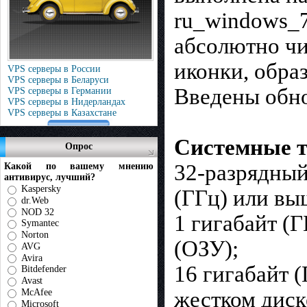
ru_windows_7
абсолютно чи
иконки, образ
VPS серверы в России
VPS серверы в Беларуси
Введены обно
VPS серверы в Германии
VPS серверы в Нидерландах
VPS серверы в Казахстане
Системные т
Опрос
32-разрядный
Какой по вашему мнению
антивирус, лучший?
Kaspersky
(ГГц) или вы
dr.Web
NOD 32
1 гигабайт (
Symantec
Norton
(ОЗУ);
AVG
Avira
16 гигабайт 
Bitdefender
Avast
жестком диск
McAfee
Microsoft