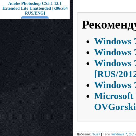
Adobe Photoshop CS5.1 12.1
Extended Lite Unattended [x86/x64
RUS/ENG]
Рекоменд
Windows 7
Windows 7
Windows 7
[RUS/201
Windows 7
Microsoft
OVGorski
Добавил:
rbus7
| Теги:
windows 7
,
ОС и