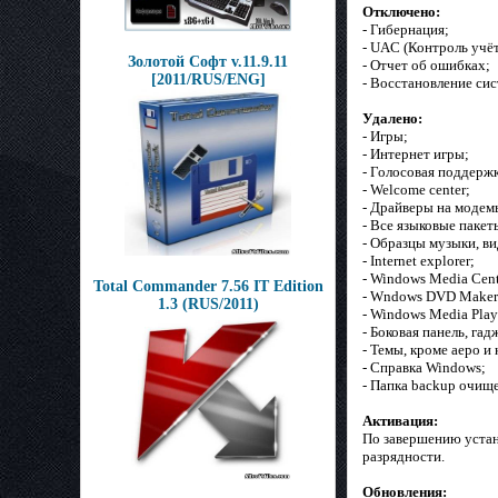
Отключено:
- Гибернация;
- UAC (Контроль учё
Золотой Софт v.11.9.11
- Отчет об ошибках;
[2011/RUS/ENG]
- Восстановление си
Удалено:
- Игры;
- Интернет игры;
- Голосовая поддержк
- Welcome center;
- Драйверы на модем
- Все языковые пакет
- Образцы музыки, ви
- Internet explorer;
- Windows Media Cent
Total Commander 7.56 IT Edition
- Wndows DVD Maker
1.3 (RUS/2011)
- Windows Media Play
- Боковая панель, гад
- Темы, кроме аеро и
- Справка Windows;
- Папка backup очище
Активация:
По завершению устан
разрядности.
Обновления: