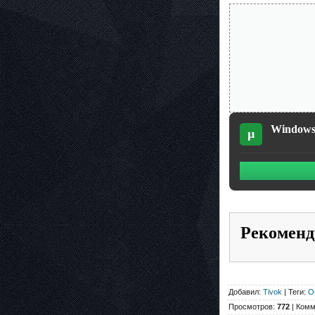
Windows 
µ
Рекоменд
Добавил:
Tivok
| Теги:
О
Просмотров:
772
| Комм