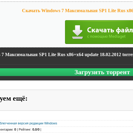
Скачать Windows 7 Максимальная SP1 Lite Rus x86+
7 Максимальная SP1 Lite Rus x86+x64 update 18.02.2012 torre
Загрузить торрент
уем ещё
:
блегченная версия редакции Windows
ентарии:
0
| Рейтинг:
0.0
/
0
|