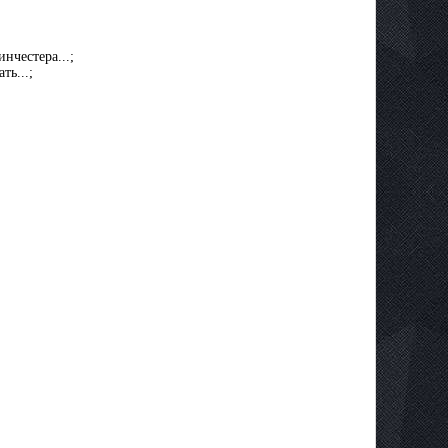
инчестера...;
ть...;