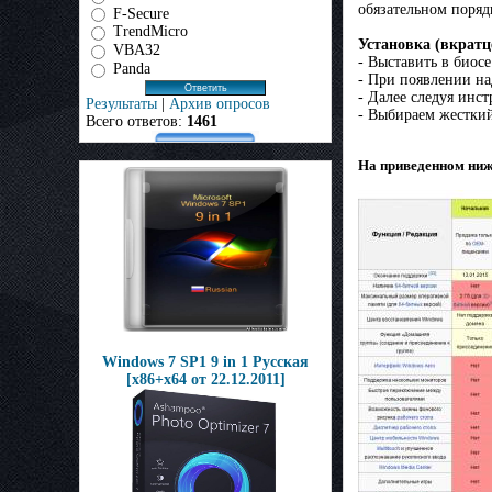
обязательном поряд
F-Secure
TrendMicro
Установка (вкратц
VBA32
- Выставить в биосе 
Panda
- При появлении на
- Далее следуя инс
Результаты
|
Архив опросов
- Выбираем жесткий
Всего ответов:
1461
На приведенном ниж
Windows 7 SP1 9 in 1 Русская
[x86+x64 от 22.12.2011]