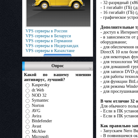
- 32-разрядный (x86
- 1 гигабайт (ГБ) 
- 16 гигабайт (ГБ) 
- графическое устр
Дополнительные т
VPS серверы в России
- доступ к Интернет
VPS серверы в Беларуси
- в зависимости от
VPS серверы в Германии
оборудование;
VPS серверы в Нидерландах
- для обеспечения 
VPS серверы в Казахстане
DirectX 10 или бол
- для некоторых фу
- для технологии W
Опрос
- для домашней гру
- для записи DVD-д
Какой по вашему мнению
- для работы техно
антивирус, лучший?
- для функции BitL
Kaspersky
- для режима Windo
dr.Web
- для прослушивани
NOD 32
Symantec
В чем отличие 32 
Norton
Для обычного польз
AVG
- Если в ПК устано
Avira
- Если в ПК устано
Bitdefender
Как правильно зап
Avast
- Запускаем Nero B
McAfee
- В появившемся ок
Microsoft