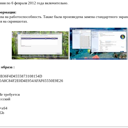
ния по 6 февраля 2012 года включительно.
формация:
а на работоспособность. Также была произведена замена стандартного экрана
я на скриншотах.
образа :
0B36F4D4555873108154D
C0A8C84F2E0D4E954AFAF65550E9E26
е требуется
усский
+x64
 Gb