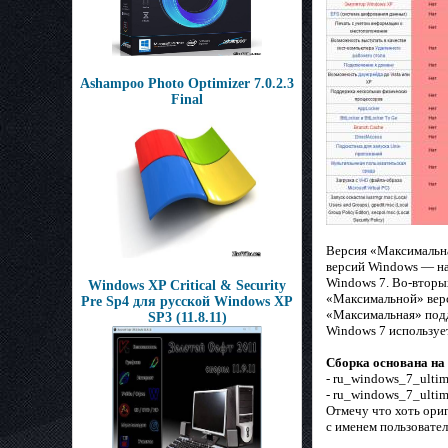
Ashampoo Photo Optimizer 7.0.2.3
Final
Версия «Максимальна
версий Windows — на
Windows 7. Во-вторых
Windows XP Critical & Security
«Максимальной» верс
Pre Sp4 для русской Windows XP
«Максимальная» подд
SP3 (11.8.11)
Windows 7 используе
Сборка основана на
- ru_windows_7_ulti
- ru_windows_7_ulti
Отмечу что хоть ориг
с именем пользовател