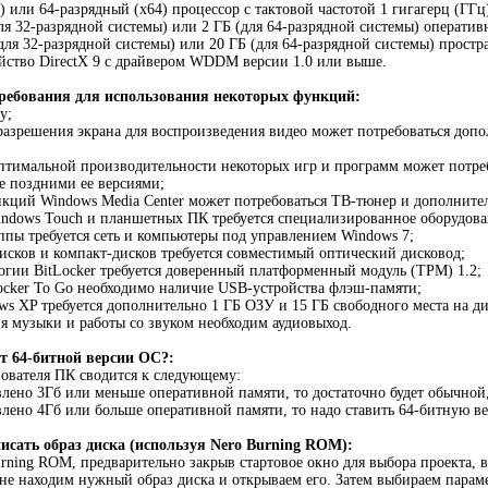
) или 64-разрядный (x64) процессор с тактовой частотой 1 гигагерц (ГГ
(для 32-разрядной системы) или 2 ГБ (для 64-разрядной системы) операти
(для 32-разрядной системы) или 20 ГБ (для 64-разрядной системы) простр
ойство DirectX 9 с драйвером WDDM версии 1.0 или выше.
ребования для использования некоторых функций:
у;
 разрешения экрана для воспроизведения видео может потребоваться допо
оптимальной производительности некоторых игр и программ может потреб
ее поздними ее версиями;
нкций Windows Media Center может потребоваться ТВ-тюнер и дополните
indows Touch и планшетных ПК требуется специализированное оборудова
ппы требуется сеть и компьютеры под управлением Windows 7;
исков и компакт-дисков требуется совместимый оптический дисковод;
логии BitLocker требуется доверенный платформенный модуль (TPM) 1.2;
ocker To Go необходимо наличие USB-устройства флэш-памяти;
ws XP требуется дополнительно 1 ГБ ОЗУ и 15 ГБ свободного места на ди
я музыки и работы со звуком необходим аудиовыход.
от 64-битной версии ОС?:
ователя ПК сводится к следующему:
влено 3Гб или меньше оперативной памяти, то достаточно будет обычной
влено 4Гб или больше оперативной памяти, то надо ставить 64-битную в
исать образ диска (используя Nero Burning ROM):
urning ROM, предварительно закрыв стартовое окно для выбора проекта, в
не находим нужный образ диска и открываем его. Затем выбираем парам