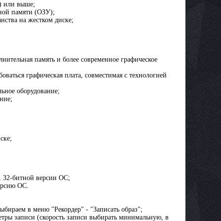
ц) или выше;
вной памяти (ОЗУ);
анства на жестком диске;
лнительная память и более современное графическое
оваться графическая плата, совместимая с технологией
льное оборудование;
ние;
ске;
, 32-битной версии ОС;
ерсию ОС.
ыбираем в меню "Рекордер" - "Записать образ";
етры записи (скорость записи выбирать минимальную, в