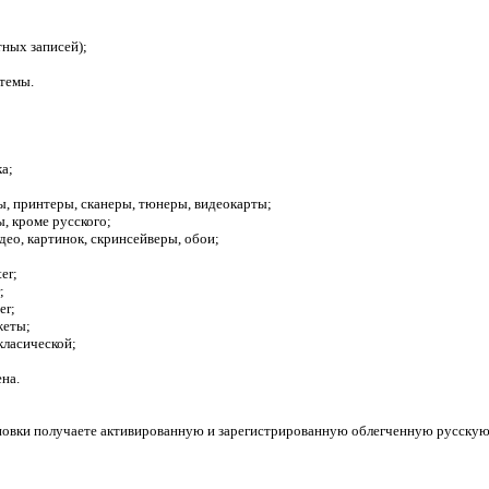
тных записей);
стемы.
а;
ы, принтеры, сканеры, тюнеры, видеокарты;
ы, кроме русского;
део, картинок, скринсейверы, обои;
er;
;
er;
жеты;
 класической;
на.
овки получаете активированную и зарегистрированную облегченную русскую