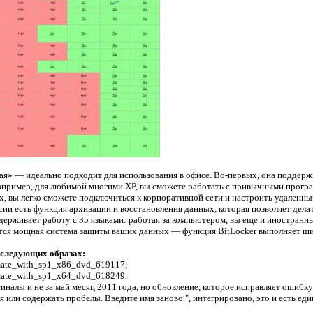
я» — идеально подходит для использования в офисе. Во-первых, она поддерж
пример, для любимой многими XP, вы сможете работать с привычными прогр
, вы легко сможете подключиться к корпоративной сети и настроить удаленны
ии есть функция архивации и восстановления данных, которая позволяет дела
ерживает работу с 35 языками: работая за компьютером, вы еще и иностранный
тся мощная система защиты ваших данных — функция BitLocker выполняет ши
 следующих образах:
mate_with_sp1_x86_dvd_619117;
mate_with_sp1_x64_dvd_618249.
иналы и не за май месяц 2011 года, но обновление, которое исправляет ошибку
я или содержать пробелы. Введите имя заново.", интегрировано, это и есть ед