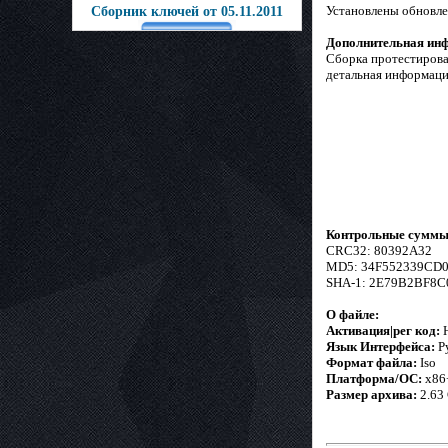
Установлены обновле
Сборник ключей от 05.11.2011
Дополнительная ин
Сборка протестирован
детальная информаци
Контрольные суммы 
CRC32: 80392A32
MD5: 34F552339CD
SHA-1: 2E79B2BF8
О файле:
Активация|рег код:
Н
Язык Интерфейса:
Р
Формат файла:
Iso
Платформа/ОС:
x86
Размер архива:
2.63