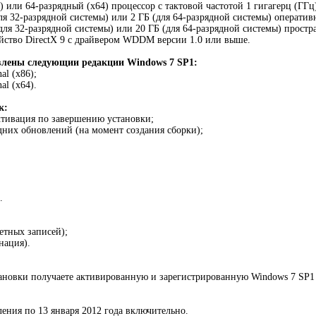
) или 64-разрядный (x64) процессор с тактовой частотой 1 гигагерц (ГГ
(для 32-разрядной системы) или 2 ГБ (для 64-разрядной системы) операти
(для 32-разрядной системы) или 20 ГБ (для 64-разрядной системы) простр
ойство DirectX 9 с драйвером WDDM версии 1.0 или выше.
авлены следующии редакции Windows 7 SP1:
nal (х86);
nal (х64).
к:
ктивация по завершению установки;
дних обновлений (на момент создания сборки);
.
етных записей);
рнация).
новки получаете активированную и зарегистрированную Windows 7 SP1 (U
ения по 13 января 2012 года включительно.