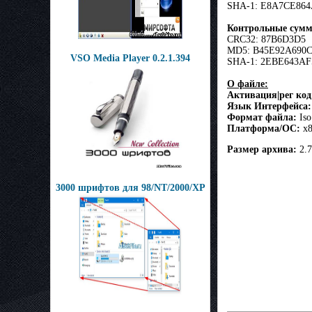
SHA-1: E8A7CE86
Контрольные сумм
CRC32: 87B6D3D5
MD5: B45E92A690
VSO Media Player 0.2.1.394
SHA-1: 2EBE643A
О файле:
Активация|рег код
Язык Интерфейса:
Формат файла:
Iso
Платформа/ОС:
x8
Размер архива:
2.7
3000 шрифтов для 98/NT/2000/XP