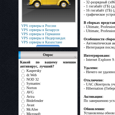
- 32-разрядный (x86
- 1 гигабайт (ГБ) 
- 16 гигабайт (ГБ) 
- графическое устр
В сборках предст
VPS серверы в России
- Ultimate, Professio
VPS серверы в Беларуси
- Ultimate, Professio
VPS серверы в Германии
VPS серверы в Нидерландах
Особенности сборо
VPS серверы в Казахстане
- Автоматическая а
- Интеграция после
Опрос
Интегрировано:
- Internet Explorer 9.
Какой по вашему мнению
антивирус, лучший?
Удалено:
Kaspersky
- Ничего не удалено
dr.Web
NOD 32
Отключено:
Symantec
- UAC (Контроль уч
Norton
- Hibernation (Гибе
AVG
Avira
Активация:
По завершению уста
Bitdefender
Avast
Обновления:
McAfee
Установлены обновл
Microsoft