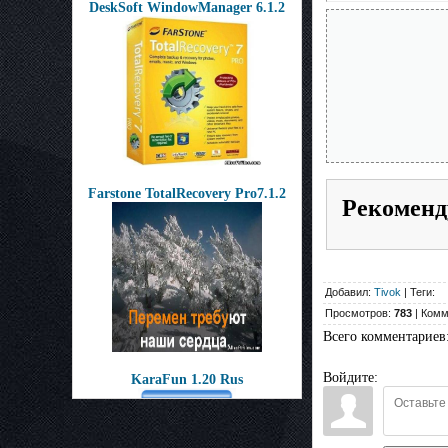
DeskSoft WindowManager 6.1.2
Farstone TotalRecovery Pro7.1.2
Рекоменд
Добавил:
Tivok
| Теги:
Просмотров:
783
| Комм
Всего комментариев
Войдите:
KaraFun 1.20 Rus