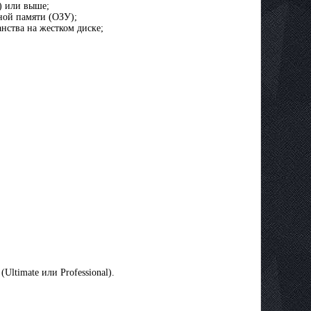
ц) или выше;
вной памяти (ОЗУ);
анства на жестком диске;
ltimate или Professional).