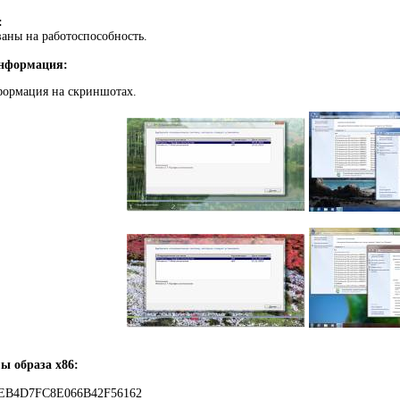
:
аны на работоспособность.
нформация:
формация на скриншотах.
ы образа х86:
EB4D7FC8E066B42F56162