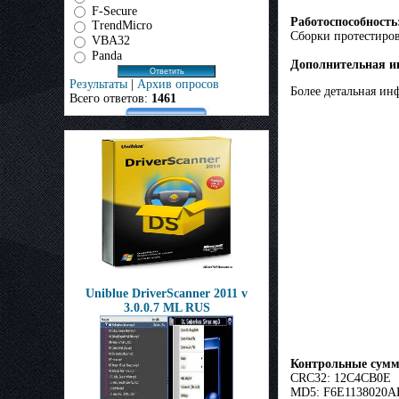
F-Secure
Работоспособность
TrendMicro
Сборки протестиров
VBA32
Panda
Дополнительная и
Результаты
|
Архив опросов
Более детальная ин
Всего ответов:
1461
Uniblue DriverScanner 2011 v
3.0.0.7 ML RUS
Контрольные сумм
CRC32: 12C4CB0E
MD5: F6E1138020A