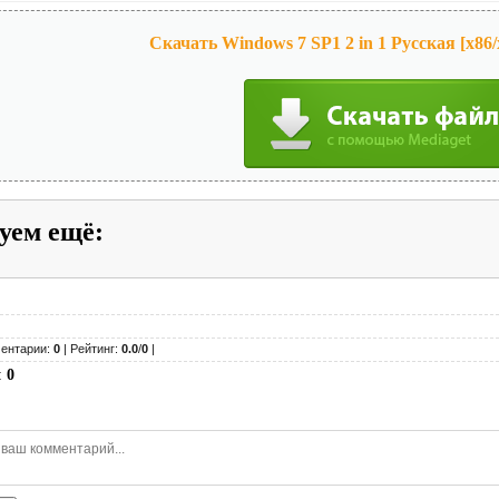
Скачать Windows 7 SP1 2 in 1 Русская [x86/x
уем ещё
:
ентарии:
0
| Рейтинг:
0.0
/
0
|
:
0