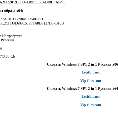
4A2C059F2D5F8643BE9E59ADB814AB4C
ы образа х64:
C27AD81D08984166940CFD
F5C2CFD3E699C519FFA8D5127D57B18B
:
Не требуется
Русский
6
7/3.83 Gb
Скачать Windows 7 SP1 2 in 1 Русская x86
Letitbit.net
Vip-files.com
Скачать Windows 7 SP1 2 in 1 Русская x64
Letitbit.net
Vip-files.com