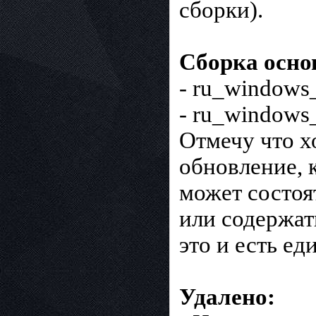
сборки).
Сборка осно
- ru_windows
- ru_windows
Отмечу что хо
обновление, 
может состоя
или содержат
это и есть е
Удалено: