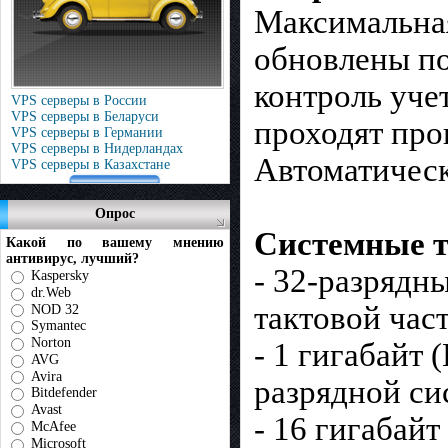
Максимальная
обновлены по
контроль уче
VPS серверы в России
VPS серверы в Беларуси
проходят пров
VPS серверы в Германии
VPS серверы в Нидерландах
Автоматическ
VPS серверы в Казахстане
Опрос
Системные т
Какой по вашему мнению
антивирус, лучший?
- 32-разрядн
Kaspersky
dr.Web
тактовой час
NOD 32
Symantec
Norton
- 1 гигабайт 
AVG
Avira
разрядной си
Bitdefender
Avast
- 16 гигабайт
McAfee
Microsoft