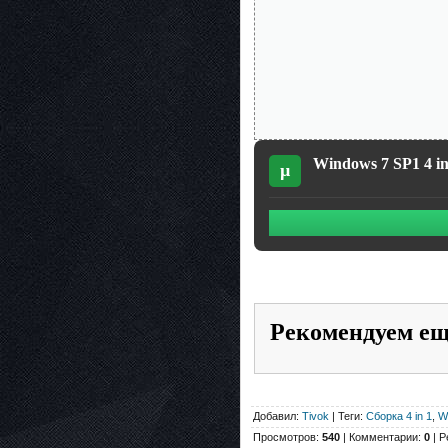
Windows 7 SP1 4 in 
µ
Рекомендуем е
Добавил:
Tivok
| Теги:
Сборка 4 in 1
,
W
Просмотров:
540
| Комментарии:
0
| Р