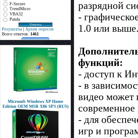
разрядной си
F-Secure
TrendMicro
- графическо
VBA32
Panda
1.0 или выше
Результаты
|
Архив опросов
Всего ответов:
1461
Дополнитель
функций:
- доступ к Ин
- в зависимо
видео может 
Microsoft Windows XP Home
современное 
Edition OEM MSR X86 SP3 (RUS)
- для обеспе
игр и програ