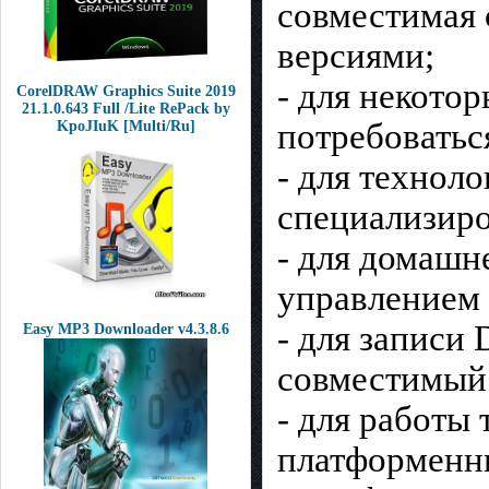
совместимая 
версиями;
- для некото
CorelDRAW Graphics Suite 2019
21.1.0.643 Full /Lite RePack by
потребоватьс
KpoJIuK [Multi/Ru]
- для технол
специализиро
- для домашн
управлением 
- для записи
Easy MP3 Downloader v4.3.8.6
совместимый 
- для работы
платформенны