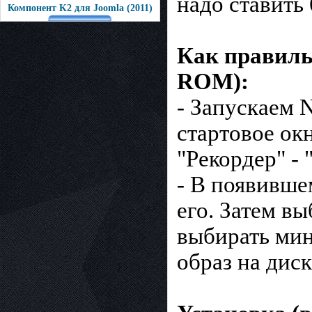
надо ставить
Компонент K2 для Joomla (2011)
Как правильн
ROM):
- Запускаем 
стартовое ок
"Рекордер" - 
- В появивше
его. Затем в
выбирать мин
образ на диск