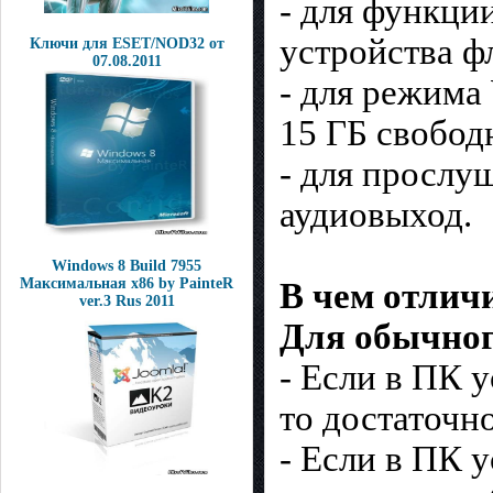
- для функци
устройства ф
Ключи для ESET/NOD32 от
07.08.2011
- для режима
15 ГБ свобод
- для прослу
аудиовыход.
Windows 8 Build 7955
Максимальная x86 by PainteR
В чем отличи
ver.3 Rus 2011
Для обычног
- Если в ПК 
то достаточн
- Если в ПК 