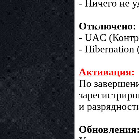
- Ничего не у
Отключено:
- UAC (Контр
- Hibernation
Активация:
По завершени
зарегистриро
и разрядност
Обновления