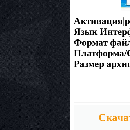
Активация|р
Язык Интер
Формат фай
Платформа/
Размер архи
Скачат