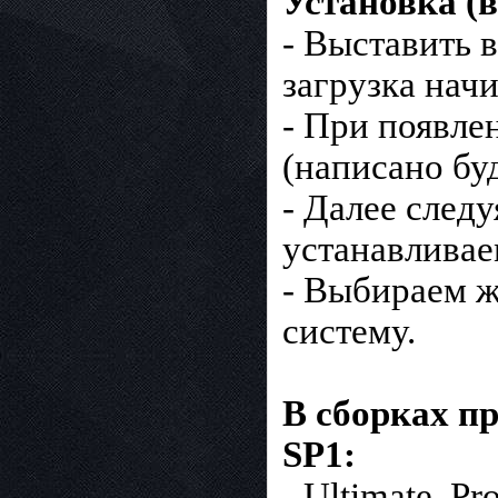
Установка (в
- Выставить в
загрузка начи
- При появле
(написано буд
- Далее след
устанавлива
- Выбираем ж
систему.
В сборках п
SP1:
- Ultimate, Pr