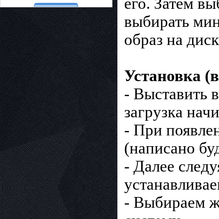
его. Затем в
выбирать мин
образ на диск
Установка (в
- Выставить в
загрузка начи
- При появле
(написано буд
- Далее след
устанавлива
- Выбираем ж