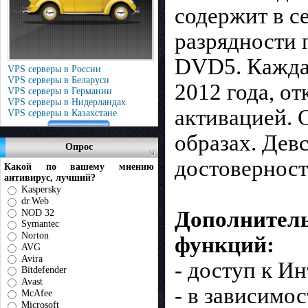
содержит в с
разрядности 
DVD5. Каждая
VPS серверы в России
VPS серверы в Беларуси
2012 года, о
VPS серверы в Германии
VPS серверы в Нидерландах
активацией. 
VPS серверы в Казахстане
образах. Дев
Опрос
достоверность
Какой по вашему мнению
антивирус, лучший?
Kaspersky
dr.Web
NOD 32
Дополнитель
Symantec
Norton
функций:
AVG
Avira
- доступ к Ин
Bitdefender
Avast
- в зависимо
McAfee
Microsoft