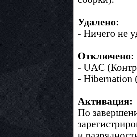
Удалено:
- Ничего не у
Отключено:
- UAC (Контр
- Hibernation
Активация:
По завершени
зарегистриро
и разрядност