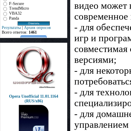
видео может 
F-Secure
TrendMicro
VBA32
современное 
Panda
- для обеспе
Результаты
|
Архив опросов
Всего ответов:
1461
игр и програ
совместимая 
версиями;
- для некото
потребоватьс
- для технол
Opera Unofficial 11.01.1164
специализиро
(RUS/x86)
- для домашн
управлением 