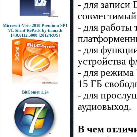
- для записи
совместимый 
- для работы
Microsoft Visio 2010 Premium SP1
VL Silent RePack by tiamath
14.0.6112.5000 [2012/RUS]
платформенны
- для функци
устройства ф
- для режима
15 ГБ свобод
- для прослу
BitComet 1.24
аудиовыход.
В чем отличи