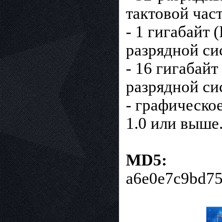
тактовой час
- 1 гигабайт 
разрядной си
- 16 гигабайт
разрядной си
- графическо
1.0 или выше
MD5:
a6e0e7c9bd7