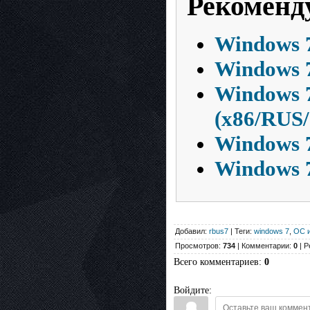
Рекоменд
Windows 7
Windows 7
Windows 7
(х86/RUS/
Windows 7
Windows 7
Добавил:
rbus7
| Теги:
windows 7
,
ОС и
Просмотров:
734
| Комментарии:
0
| Р
Всего комментариев
:
0
Войдите: