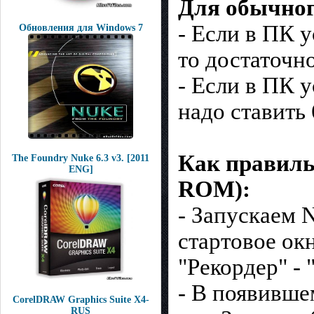
Для обычног
- Если в ПК 
Обновления для Windows 7
то достаточн
- Если в ПК 
надо ставить
Как правильн
The Foundry Nuke 6.3 v3. [2011
ENG]
ROM):
- Запускаем 
стартовое ок
"Рекордер" - 
- В появивше
CorelDRAW Graphics Suite X4-
RUS