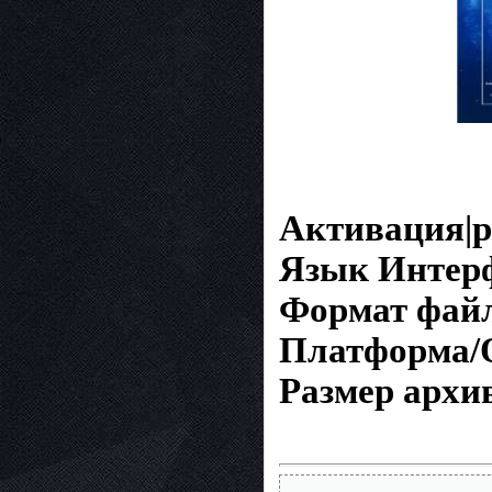
Активация|р
Язык Интер
Формат фай
Платформа/
Размер архи