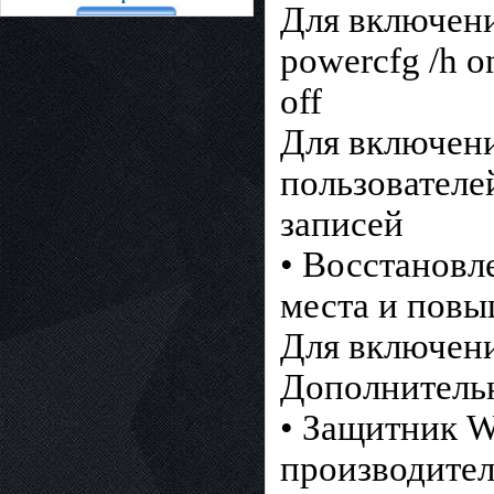
Для включени
powercfg /h 
off
Для включени
пользователе
записей
• Восстановл
места и повы
Для включени
Дополнитель
• Защитник 
производител