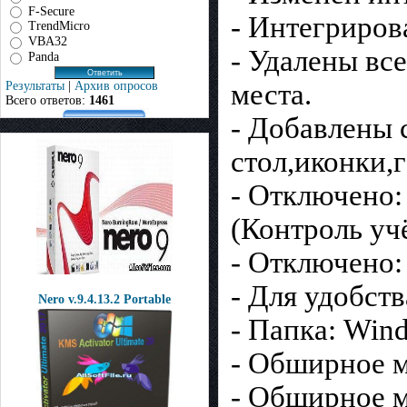
F-Secure
- Интегриров
TrendMicro
VBA32
- Удалены вс
Panda
места.
Результаты
|
Архив опросов
Всего ответов:
1461
- Добавлены 
стол,иконки,
- Отключено:
(Контроль уч
- Отключено:
- Для удобст
Nero v.9.4.13.2 Portable
- Папка: Win
- Обширное м
- Обширное 