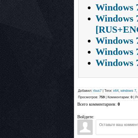
Windows 7
Windows 7
[RUS+EN
Windows 7
Windows 7
Windows 7
Добавил:
rbus7
| Теги:
x64
,
windows 7
,
Просмотров:
759
| Комментарии:
0
| Р
Всего комментариев
:
0
Войдите: