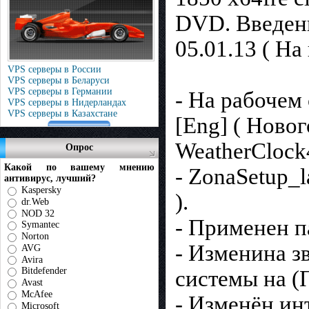
DVD. Введен
05.01.13 ( На
VPS серверы в России
VPS серверы в Беларуси
VPS серверы в Германии
- На рабочем 
VPS серверы в Нидерландах
VPS серверы в Казахстане
[Eng] ( Новог
WeatherClock4
Опрос
Какой по вашему мнению
- ZonaSetup_
антивирус, лучший?
Kaspersky
).
dr.Web
NOD 32
- Применен п
Symantec
Norton
- Изменина з
AVG
Avira
Bitdefender
системы на (
Avast
McAfee
- Изменён ин
Microsoft