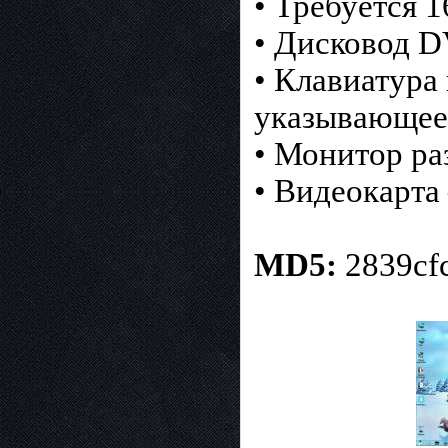
• Требуется 1
• Дисковод D
• Клавиатура
указывающее 
• Монитор ра
• Видеокарта
MD5:
2839cf