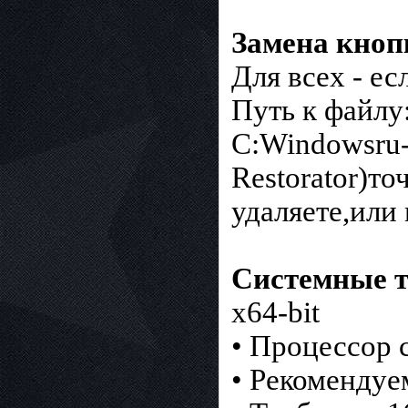
Замена кноп
Для всех - ес
Путь к файлу
C:Windowsru-
Restorator)т
удаляете,или
Системные т
x64-bit
• Процессор 
• Рекомендуе