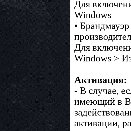
Для включени
Windows
• Брандмауэ
производител
Для включени
Windows > Из
Активация:
- В случае, е
имеющий в BI
задействован
активации, р