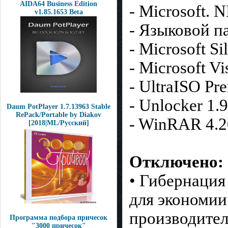
AIDA64 Business Edition
- Microsoft. 
v1.85.1653 Beta
- Языковой п
- Microsoft Si
- Microsoft V
- UltraISO P
- Unlocker 1.9
Daum PotPlayer 1.7.13963 Stable
RePack/Portable by Diakov
- WinRAR 4.2
[2018|ML/Русский]
Отключено:
• Гибернация
для экономии
производител
Программа подбора причесок
"3000 причесок"