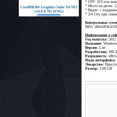
* ОЗУ: 1Гб или вы
* Место на диске: 1
CorelDRAW Graphics Suite X4 SP2
* Видео: с поддерж
v14.0.0.702 (ENG)
* 2гб Озу при совм
Контрольные сум
MD5: 0B4AB3E431
Информация о соф
Год выпуска:
2012
Название:
Windows 
Версия:
Lite
Разработчик:
MICR
Разрядность:
x86/x
Язык интерфейса:
Лекарство:
Присутс
Размер:
3.09 GB