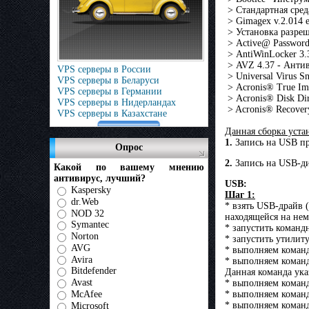
> Стандартная сред
> Gimagex v.2.014 
> Установка разреш
> Active@ Password
> AntiWinLocker 3.
> AVZ 4.37 - Антив
VPS серверы в России
> Universal Virus S
VPS серверы в Беларуси
> Acronis® True Im
VPS серверы в Германии
> Acronis® Disk Di
VPS серверы в Нидерландах
> Acronis® Recover
VPS серверы в Казахстане
Данная сборка уста
1.
Запись на USB п
Опрос
2.
Запись на USB-ди
Какой по вашему мнению
антивирус, лучший?
USB:
Kaspersky
Шаг 1:
dr.Web
* взять USB-драйв 
NOD 32
находящейся на не
Symantec
* запустить коман
Norton
* запустить утилит
AVG
* выполняем команд
Avira
* выполняем команду
Bitdefender
Данная команда ука
Avast
* выполняем команд
McAfee
* выполняем команду
* выполняем команду
Microsoft