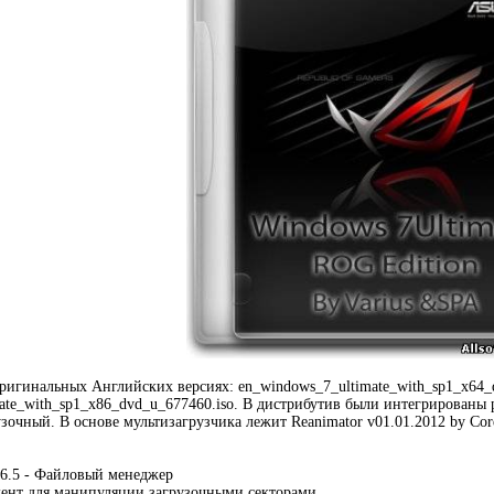
ригинальных Английских версиях: en_windows_7_ultimate_with_sp1_x64_
ate_with_sp1_x86_dvd_u_677460.iso. В дистрибутив были интегрированы 
узочный. В основе мультизагрузчика лежит Reanimator v01.01.2012 by Cor
 6.5 - Файловый менеджер
ент для манипуляции загрузочными секторами...