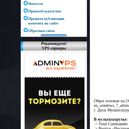
Новости
Правообладателям
Правила публикации
контента на сайте
Обратная связь
Рекомендуем!
VPS серверы
Образ основан на О
en_windows_7_ultim
г. Диск Мультизагр
В мультизагрузке:
> Total Commander
> Bootice –Инструм