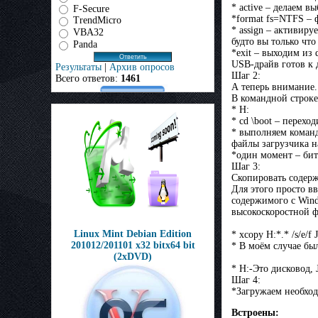
* active – делаем 
F-Secure
*format fs=NTFS –
TrendMicro
* assign – активир
VBA32
будто вы только чт
Panda
*exit – выходим из 
USB-драйв готов к
Результаты
|
Архив опросов
Шаг 2:
Всего ответов:
1461
А теперь внимание.
В командной строке
* H:
* cd \boot – перехо
* выполняем команду
файлы загрузчика н
*один момент – би
Шаг 3:
Скопировать содерж
Для этого просто в
содержимого с Win
высокоскоростной 
Linux Mint Debian Edition
* xcopy H:*.* /s/e/f J
201012/201101 х32 bitх64 bit
* В моём случае было
(2xDVD)
* H:-Это дисковод, 
Шаг 4:
*Загружаем необход
Встроены: