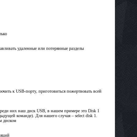
лько
навливать удаленные или потерянные разделы
лючить к USB-порту, приготовиться пожертвовать всей
среди них наш диск USB, в нашем примере это Disk 1
ыдущей команде). Для нашего случая – select disk 1.
ым диском
ляций