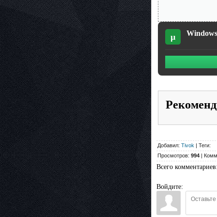
Windows 
µ
Рекоменд
Добавил:
Tivok
| Теги:
Просмотров:
994
| Комм
Всего комментариев
Войдите: