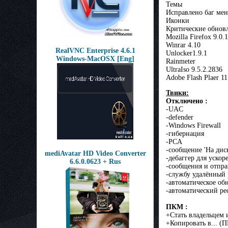
Темы
Исправлено баг ме
Иконки
Критические обновл
Mozilla Firefox 9.0.1
Winrar 4.10
RealVNC Enterprise 4.6.1
Unlocker1.9.1
Windows-MacOSX [Eng]
Rainmeter
UltraIso 9.5.2.2836
Adobe Flash Plaer 11
Твики:
Отключено :
-UAC
-defender
-Windows Firewall
-гибернация
-PCA
-сообщение 'На диск
mediAvatar HD Video Converter
-дебаггер для ускор
6.6.0.0623 + Rus
-сообщения и отпр
-службу удалённый 
-автоматическое об
-автоматический р
ПКМ :
+Стать владельцем 
+Копировать в... (