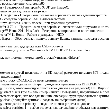
а восстановления системы х86
en - Графический интерфейс (GUI) для ImageX.
ения экрана до начала загрузки
 Changer en - Программма позволяет сбрасывать пароль администратора
3 - средство борьбы с СМС вымогательством
ирус Зайцева. Очень полезен при удалении руткитов
niffer 3.72 + - Предназначен для борьбы с неизвестными вирусами и не то
age™ Home 2011 Plus Pack - Резервное копирование и восстановление
rector™ 11 Home - Работа с разделами HDD
y Expert - Обеспечивает полную защиту Ваших данных, позволяя восста
навливается с двд диска или USB-носителя.
ри помощи утилиты Windows 7 RTM USBDVD Download Tool.
ск при помощи коммандной строки(утилиты diskpart):
(можно и другой носитель, типа SD-карты) размером не менее 8ГБ, подк
м информацией
дную строку CMD.EXE от прав администратора
у управления дисками diskpart, дождаться приглашения DISKPART>
у list disk, отображающую список всех дисков (не разделов!) ПК. Ищем 
 select disk # (где # – это номер нашего USB-драйва, полученного в пред
зывает diskpart, что все дальнейшие операции будут проводиться с данн
у clean (прощайте данные и разделы на выбранном диске)
 create partition primary – создание нового раздела на диске
 select partition 1 – выбор раздела, как дальнейшего объекта для манипу