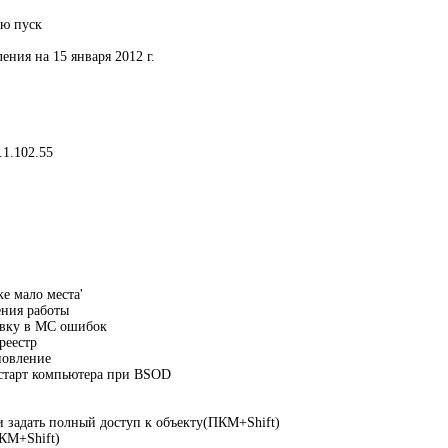
ню пуск
ения на 15 января 2012 г.
.1.102.55
е мало места'
ения работы
авку в МС ошибок
реестр
новление
естарт компьютера при BSOD
и задать полный доступ к объекту(ПКМ+Shift)
ПКМ+Shift)