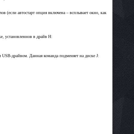
лов (если автостарт опция включена – всплывает окно, как
е, установленнов в драйв H:
ным USB-драйвом. Данная команда подменяет на диске J: