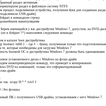
выбранный раздел активным
 форматируем раздел в файловую систему NTFS
уем процесс подключения устройства, получения букв для созданных разде
о подключили USB-драйв)
diskpart в командную строку.
 дальнейшим манипуляциям
 Берем имеющийся у вас дистрибутив Windows 7, допустим, на DVD-диск
 (не в diskpart !!!) выполняем следуюшие команды:
дим в каталог boot дистрибутива
 bootsect /nt60 J: – где J: – буква, полученная только что подготовлен
а те, которые необходимы для загрузки Windows 7
тность базовой ОС и дистрибутива Windows 7 должны быть одинаковыми
имое установочного диска с Windows на флэш-драйв
водим нижеприведенную команду, что приведет к копированию
dows DVD на новенький, только что отформатированный
флэш-драйв:
:
 так: xcopy H:*.* /s/e/f J:
J:-Это флэшка
имый ПК с полученного USB-драйва, устанавливаем с него Windows 7.