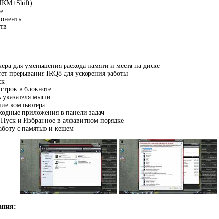
(ПКМ+Shift)
те
поненты
ств
ера для уменьшения расхода памяти и места на диске
ет прерывания IRQ8 для ускорения работы
ск
строк в блокноте
ь указателя мыши
ние компьютера
ходные приложения в панели задач
 Пуск и Избранное в алфавитном порядке
аботу с памятью и кешем
ания: