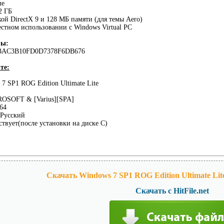
ше
2 ГБ
кой DirectX 9 и 128 МБ памяти (для темы Aero)
естном использовании с Windows Virtual PC
мы:
BAC3B10FD0D7378F6DB676
те:
7 SP1 ROG Edition Ultimate Lite
OSOFT & [Varius][SPA]
64
Русский
твует(после установки на диске C)
Скачать Windows 7 SP1 ROG Edition Ultimate Lite
Скачать с HitFile.net