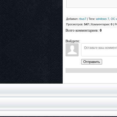
Добавил:
rbus7
| Теги:
windows 7
,
ОС и
Просмотров:
547
| Комментарии:
0
| Р
Всего комментариев
:
0
Войдите:
Отправить