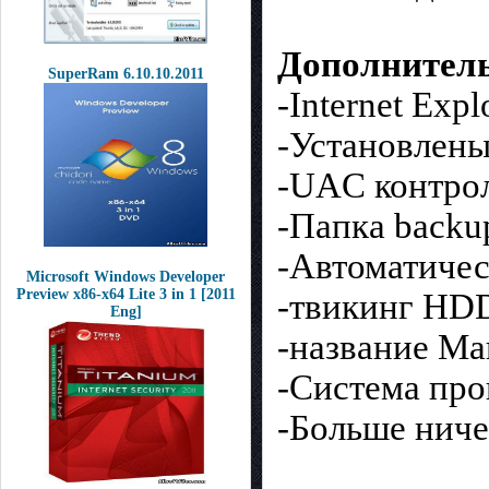
Дополнител
SuperRam 6.10.10.2011
-Internet Expl
-Установлены
-UAC контрол
-Папка backu
-Автоматичес
Microsoft Windows Developer
Preview x86-x64 Lite 3 in 1 [2011
-твикинг HD
Eng]
-название Ма
-Система про
-Больше ниче