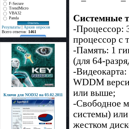
F-Secure
TrendMicro
VBA32
Системные т
Panda
-Процессор: 
Результаты
|
Архив опросов
Всего ответов:
1461
процессор с 
-Память: 1 ги
(для 64-разр
-Видеокарта:
WDDM верси
или выше;
Ключи для NOD32 на 03.02.2011
-Свободное м
системы) или
жестком диск