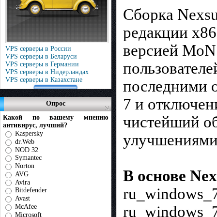
Сборка Nexsu
редакции x86
версией MoN 
VPS серверы в России
VPS серверы в Беларуси
пользователе
VPS серверы в Германии
VPS серверы в Нидерландах
VPS серверы в Казахстане
последними о
7 и отключен
Опрос
чистейший об
Какой по вашему мнению
антивирус, лучший?
Kaspersky
улучшениями
dr.Web
NOD 32
Symantec
Norton
В основе Nex
AVG
Avira
ru_windows_7
Bitdefender
Avast
McAfee
ru_windows_7
Microsoft