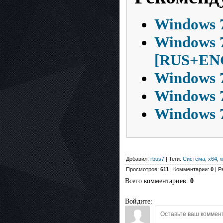
Windows 7
Windows 7
[RUS+EN
Windows 7
Windows 7
Windows 7
Добавил:
rbus7
| Теги:
Система
,
x64
,
w
Просмотров:
611
| Комментарии:
0
| Р
Всего комментариев
:
0
Войдите: