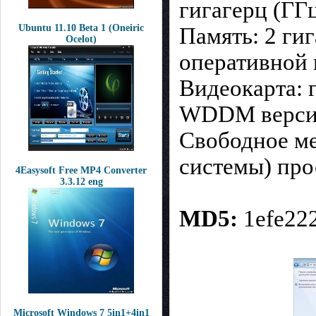
гигагерц (ГГ
Ubuntu 11.10 Beta 1 (Oneiric
Память: 2 гиг
Ocelot)
оперативной 
Видеокарта: 
WDDM версии
Свободное ме
системы) про
4Easysoft Free MP4 Converter
3.3.12 eng
MD5:
1efe22
Microsoft Windows 7 5in1+4in1