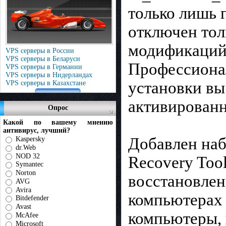
только лишь 
отключен тол
модификаций 
VPS серверы в России
VPS серверы в Беларуси
Профессиона
VPS серверы в Германии
VPS серверы в Нидерландах
установки вы
VPS серверы в Казахстане
активирован
Опрос
Какой по вашему мнению
антивирус, лучший?
Добавлен наб
Kaspersky
dr.Web
NOD 32
Recovery Too
Symantec
Norton
восстановлен
AVG
Avira
компьютерах 
Bitdefender
Avast
компьютеры, 
McAfee
Microsoft