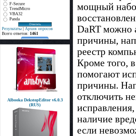
мощный набор
F-Secure
TrendMicro
VBA32
восстановле
Panda
DaRT можно а
Результаты
|
Архив опросов
Всего ответов:
1461
причины, нап
реестр компь
Кроме того, 
помогают исп
причины. Нап
отключить не
Albooka DekstopEditor v6.0.3
исправления,
(RUS)
наличие вред
если невозмо