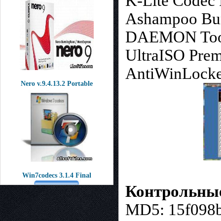
K-Lite Codec 
Ashampoo Burn
DAEMON Tools
UltraISO Prem
AntiWinLocke
Nero v.9.4.13.2 Portable
Win7codecs 3.1.4 Final
Контрольны
MD5: 15f098