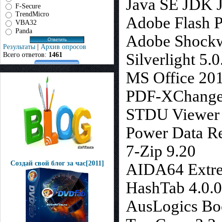
Java SE JDK J
F-Secure
TrendMicro
Adobe Flash P
VBA32
Panda
Adobe Shockwa
Результаты
|
Архив опросов
Silverlight 5.
Всего ответов:
1461
MS Office 201
PDF-XChange 
STDU Viewer 
Power Data Re
7-Zip 9.20
Создай свой блог за час[2011]
AIDA64 Extre
HashTab 4.0.0
AusLogics Boo