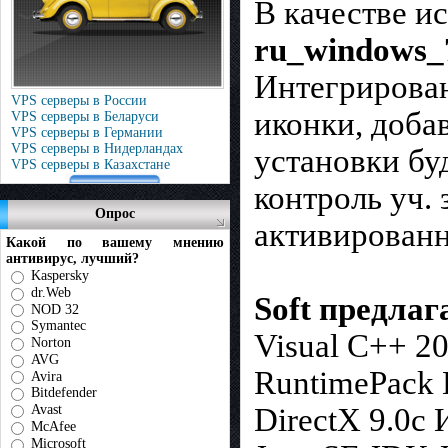
В качестве и
ru_windows_
Интегрирован
VPS серверы в России
иконки, доба
VPS серверы в Беларуси
VPS серверы в Германии
VPS серверы в Нидерландах
установки бу
VPS серверы в Казахстане
контроль уч.
Опрос
активированн
Какой по вашему мнению
антивирус, лучший?
Kaspersky
dr.Web
Soft предла
NOD 32
Symantec
Visual C++ 2
Norton
AVG
RuntimePack L
Avira
Bitdefender
Avast
DirectX 9.0с
McAfee
Microsoft