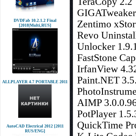
TeraCopy 2.2
GIGATweaker 
DVDFab 10.2.1.2 Final
Zentimo xStor
[2018|Multi,RUS]
Revo Uninstall
Unlocker 1.9.
FastStone Cap
IrfanView 4.3
Paint.NET 3.5
ALLPLAYER 4.7 PORTABLE 2011
PhotoInstrume
AIMP 3.0.0.9
PotPlayer 1.5
QuickTime Pro
AutoCAD Electrical 2012 [2011
RUS/ENG]