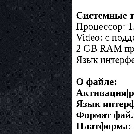
Системные т
Процессор: 1.
Video: с под
2 GB RAM при
Язык интерфе
О файле:
Активация|р
Язык интерф
Формат фай
Платформа: