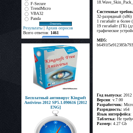
18.Wave_Skin_Pack
F-Secure
TrendMicro
Системные требов
VBA32
32-разрядный (x86)
Panda
1 гигабайт и более 
19 гигабайт (ГБ) (д
Результаты
|
Архив опросов
графическое устрой
Всего ответов:
1461
MD5:
b6491f5e912385b79
Год выпуска:
2012
Бесплатный антивирус Kingsoft
Версия
: v.7.00
Antivirus 2012 SP5.1.090616 [2012
Разработчик:
Micro
ENG]
Разрядность:
x64
Язык интерфейса
:
Таблетка:
Не требу
Размер:
4.27 Gb