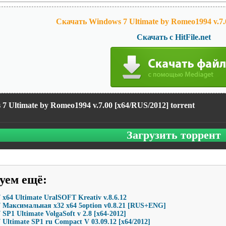
Скачать Windows 7 Ultimate by Romeo1994 v.7.
Скачать с HitFile.net
7 Ultimate by Romeo1994 v.7.00 [x64/RUS/2012] torrent
Загрузить торрент
уем ещё
:
 x64 Ultimate UralSOFT Kreativ v.8.6.12
 Максимальная x32 x64 5option v0.8.21 [RUS+ENG]
SP1 Ultimate VolgaSoft v 2.8 [x64-2012]
 Ultimate SP1 ru Compact V 03.09.12 [x64/2012]