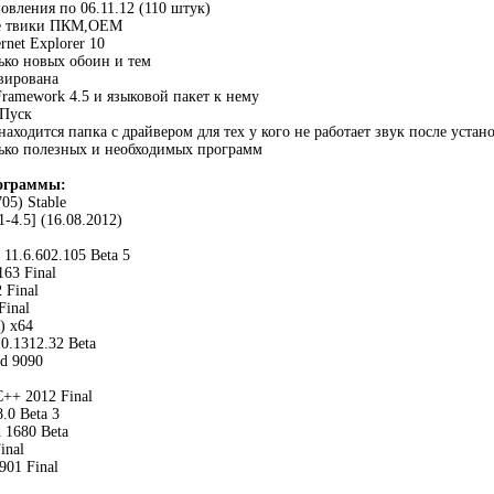
овления по 06.11.12 (110 штук)
е твики ПКМ,ОЕМ
rnet Explorer 10
ько новых обоин и тем
вирована
ramework 4.5 и языковой пакет к нему
 Пуск
находится папка с драйвером для тех у кого не работает звук после устан
лько полезных и необходимых программ
ограммы:
705) Stable
1-4.5] (16.08.2012)
 11.6.602.105 Beta 5
163 Final
 Final
Final
) x64
0.1312.32 Beta
ld 9090
C++ 2012 Final
8.0 Beta 3
d 1680 Beta
inal
901 Final