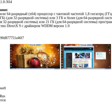
_1.0-X64
ания:
 или 64-разрядный (x64) процессор с тактовой частотой 1,8 гигагерц (ГГ
(ГБ) (для 32-разрядной системы) или 3 ГБ и более (для 64-разрядной си
ля 32-разрядной системы) или 21 ГБ (для 64-разрядной системы) простран
ство DirectX 9 с драйвером WDDM версии 1.0
390d877751a46f7
soft
 Rus
ется