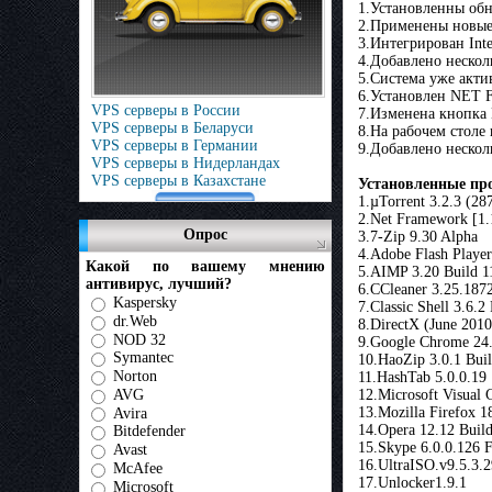
1.Установленны обн
2.Применены новы
3.Интегрирован Inte
4.Добавлено нескол
5.Система уже акти
6.Установлен NET F
VPS серверы в России
7.Изменена кнопка
VPS серверы в Беларуси
8.На рабочем столе 
VPS серверы в Германии
9.Добавлено неско
VPS серверы в Нидерландах
VPS серверы в Казахстане
Установленные пр
1.µTorrent 3.2.3 (28
2.Net Framework [1.
Опрос
3.7-Zip 9.30 Alpha
4.Adobe Flash Player
Какой по вашему мнению
5.AIMP 3.20 Build 1
антивирус, лучший?
6.CCleaner 3.25.1872
Kaspersky
7.Classic Shell 3.6.2 
dr.Web
8.DirectX (June 2010
NOD 32
9.Google Chrome 24.
Symantec
10.HaoZip 3.0.1 Bui
Norton
11.HashTab 5.0.0.19
12.Microsoft Visual 
AVG
13.Mozilla Firefox 1
Avira
14.Opera 12.12 Buil
Bitdefender
15.Skype 6.0.0.126 F
Avast
16.UltraISO.v9.5.3.2
McAfee
17.Unlocker1.9.1
Microsoft