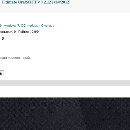
Ultimate UralSOFT v.9.2.12 [x64/2012]
64
,
windows 7
,
ОС и сборки
,
Система
ентарии:
0
| Рейтинг:
0.0
/
0
|
:
0
ь