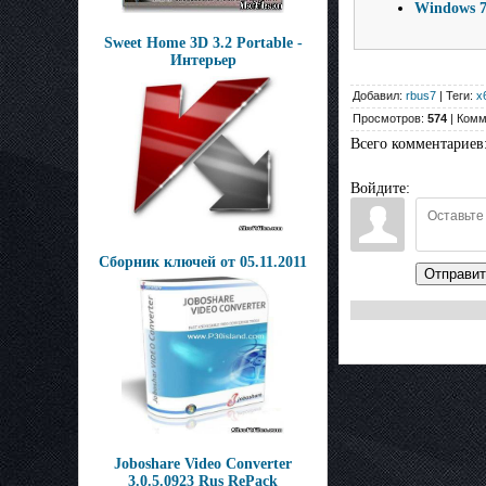
Windows 7 
Sweet Home 3D 3.2 Portable -
Интерьер
Добавил:
rbus7
| Теги:
x
Просмотров:
574
| Комм
Всего комментариев
Войдите:
Сборник ключей от 05.11.2011
Отправит
Joboshare Video Converter
3.0.5.0923 Rus RePack