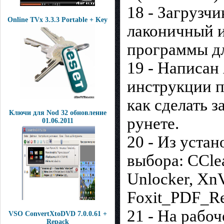
18 - Загрузчи
Online TVx 3.3.3 Portable + Key
лаконичный 
программы д
19 - Написан
инструкции п
как сделать 
Ключи для Nod 32 обновление
рунете.
01.06.2011
20 - Из уста
выбора: CClea
Unlocker, Xn
Foxit_PDF_Re
21 - На рабо
VSO ConvertXtoDVD 7.0.0.61 +
Repack