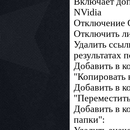
Включает доп
NVidia
Отключение 
Отключить ли
Удалить ссыл
результатах 
Добавить в к
"Копировать в
Добавить в к
"Переместить 
Добавить в к
папки":