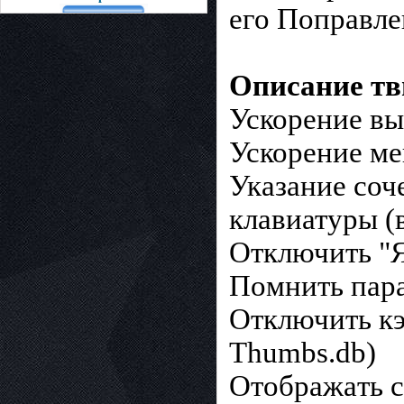
его Поправле
Описание тв
Ускорение в
Ускорение ме
Указание соч
клавиатуры 
Отключить "Я
Пoмнить пapa
Отключить к
Thumbs.db)
Отoбpaжaть c