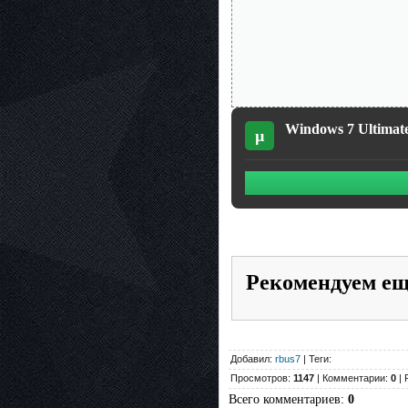
Windows 7 Ultimate 
µ
Рекомендуем е
Добавил:
rbus7
| Теги:
Просмотров:
1147
| Комментарии:
0
| 
Всего комментариев
:
0