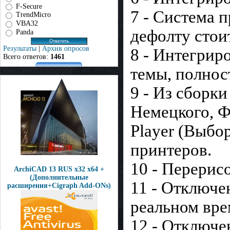
F-Secure
7 - Система 
TrendMicro
VBA32
дефолту стоит
Panda
Результаты
|
Архив опросов
8 - Интегрир
Всего ответов:
1461
темы, полнос
9 - Из сборки
Немецкого, Ф
Player (Выбо
принтеров.
10 - Перерис
ArchiCAD 13 RUS x32 x64 +
(Дополнительные
11 - Отключе
расширения+Cigraph Add-ONs)
реальном вре
12 - Отключе