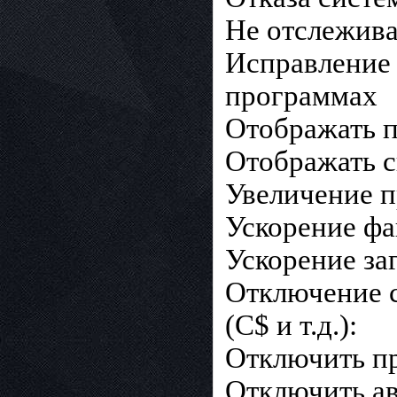
Не отслежива
Исправление
программах
Отображать 
Отображать с
Увеличение п
Ускорение ф
Ускорение за
Отключение 
(C$ и т.д.):
Отключить пр
Отключить ав