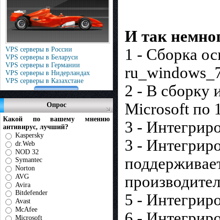
И так немног
1 - Сборка о
VPS серверы в России
VPS серверы в Беларуси
VPS серверы в Германии
ru_windows_7
VPS серверы в Нидерландах
VPS серверы в Казахстане
2 - В сборку
Microsoft по 
Опрос
Какой по вашему мнению
3 - Интегрир
антивирус, лучший?
Kaspersky
3 - Интегриро
dr.Web
NOD 32
поддерживает
Symantec
Norton
производител
AVG
Avira
Bitdefender
5 - Интегрир
Avast
McAfee
6 - Интегрир
Microsoft