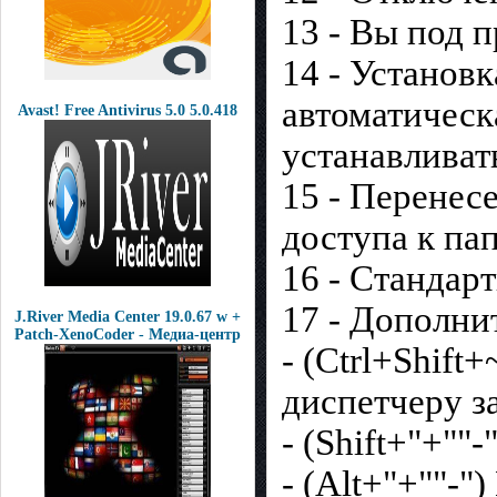
13 - Вы под 
14 - Установ
автоматическа
Avast! Free Antivirus 5.0 5.0.418
устанавливат
15 - Перенес
доступа к пап
16 - Стандар
17 - Дополни
J.River Media Center 19.0.67 w +
Patch-XenoCoder - Медиа-центр
- (Ctrl+Shift
диспетчеру за
- (Shift+"+""
- (Alt+"+""-"