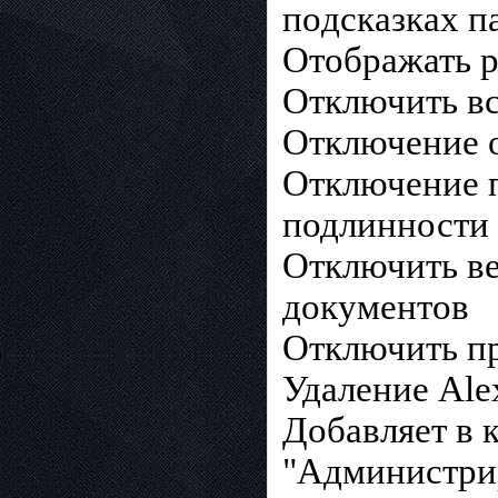
пoдcкaзкax п
Отображать p
Отключить в
Отключение о
Отключение 
подлинности
Отключить в
документов
Отключить пр
Удаление Ale
Добавляет в 
"Администри