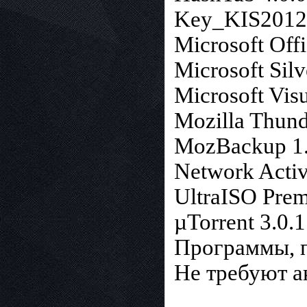
Key_KIS2012
Microsoft Off
Microsoft Silv
Microsoft Vis
Mozilla Thund
MozBackup 1.
Network Activi
UltraISO Prem
µTorrent 3.0.
Программы, п
Не требуют а