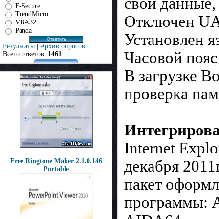
свои данные,
F-Secure
TrendMicro
Отключен UAC
VBA32
Panda
Установлен я
Результаты
|
Архив опросов
Часовой пояс 
Всего ответов:
1461
В загрузке B
проверка пам
Интегриров
Internet Expl
Free Ringtone Maker 2.1.0.146
декабря 2011г
Portable
пакет оформл
программы: A