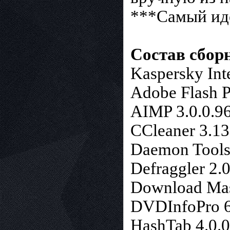
***Самый иде
Состав сбор
Kaspersky Inte
Adobe Flash P
AIMP 3.0.0.9
CCleaner 3.1
Daemon Tools
Defraggler 2.
Download Mas
DVDInfoPro 6
HashTab 4.0.0