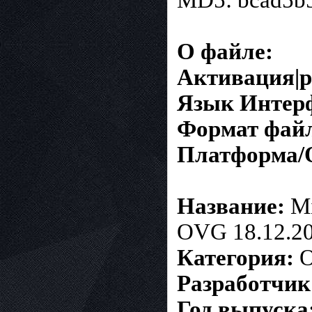
MD5: bcad5b
О файле:
Активация|р
Язык Интер
Формат фай
Платформа/
Название:
Mi
OVG 18.12.2
Категория:
О
Разработчик
Год выпуска