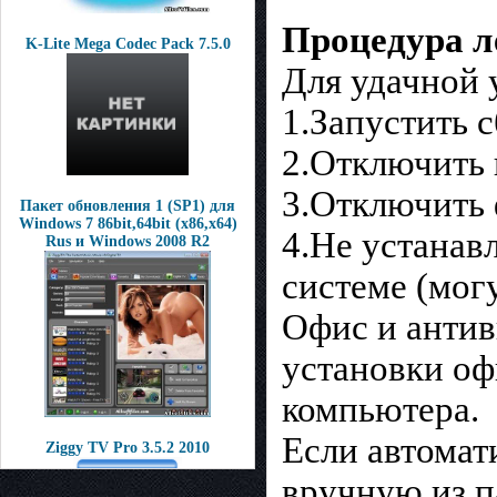
Процедура л
K-Lite Mega Codec Pack 7.5.0
Для удачной 
1.Запустить 
2.Отключить 
3.Отключить 
Пакет обновления 1 (SP1) для
Windows 7 86bit,64bit (x86,x64)
4.Не устанав
Rus и Windows 2008 R2
системе (могу
Офис и антив
установки оф
компьютера.
Если автомат
Ziggy TV Pro 3.5.2 2010
вручную из п