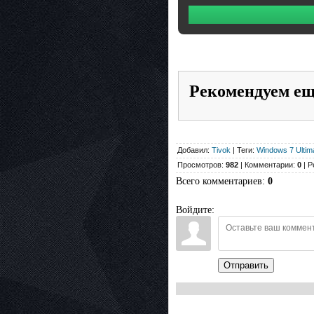
Рекомендуем е
Добавил:
Tivok
| Теги:
Windows 7 Ultim
Просмотров:
982
| Комментарии:
0
| Р
Всего комментариев
:
0
Войдите:
Отправить