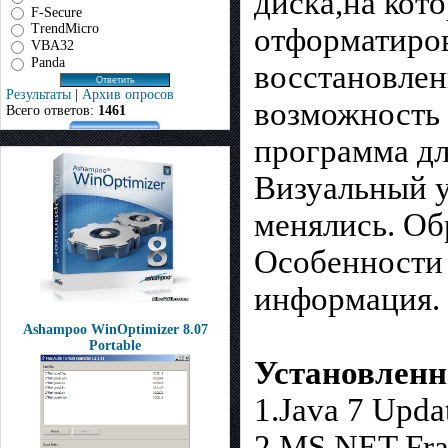
диска,на кот
F-Secure
TrendMicro
отформатиров
VBA32
Panda
восстановлен
Результаты
|
Архив опросов
возможность 
Всего ответов:
1461
программа дл
Визуальный у
менялись. Об
Особенности 
информация.
Ashampoo WinOptimizer 8.07
Portable
Установленн
1.Java 7 Upda
2.MS.NET Fram