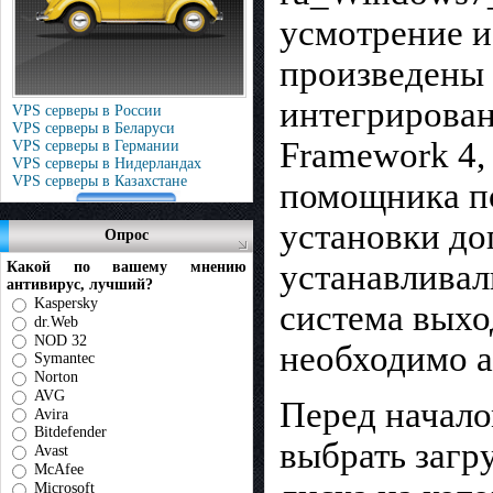
усмотрение и
произведены 
интегрирован
VPS серверы в России
VPS серверы в Беларуси
Framework 4,
VPS серверы в Германии
VPS серверы в Нидерландах
VPS серверы в Казахстане
помощника по
установки до
Опрос
устанавливал
Какой по вашему мнению
антивирус, лучший?
Kaspersky
система выход
dr.Web
NOD 32
необходимо а
Symantec
Norton
AVG
Перед начал
Avira
Bitdefender
выбрать загр
Avast
McAfee
Microsoft