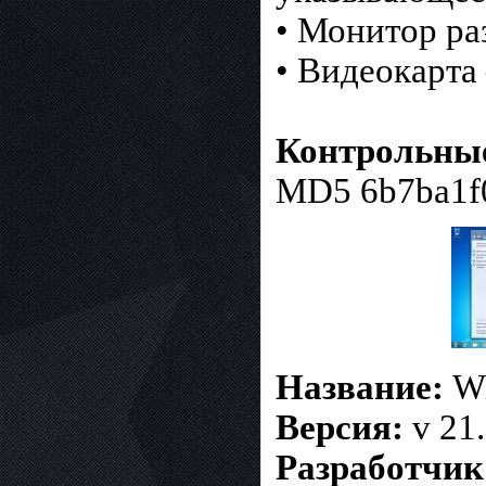
• Монитор ра
• Видеокарт
Контрольные
MD5 6b7ba1f
Название:
Wi
Версия:
v 21.
Разработчик