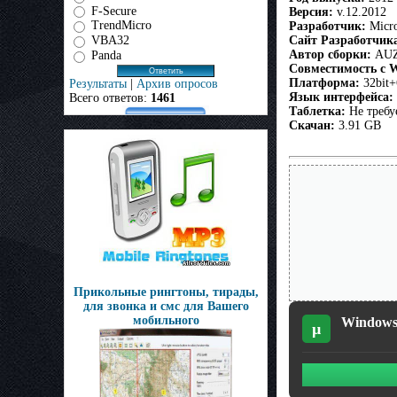
F-Secure
Версия:
v.12.2012
TrendMicro
Разработчик:
Micro
Сайт Разработчик
VBA32
Автор сборки:
AUZ
Panda
Совместимость с 
Платформа:
32bit+
Результаты
|
Архив опросов
Язык интерфейса:
Всего ответов:
1461
Таблетка:
Не требу
Скачан:
3.91 GB
Прикольные рингтоны, тирады,
для звонка и смс для Вашего
мобильного
Windows 
µ