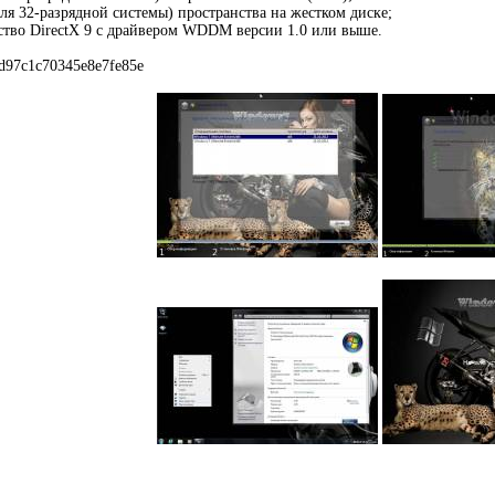
для 32-разрядной системы) пространства на жестком диске;
ство DirectX 9 с драйвером WDDM версии 1.0 или выше.
d97c1c70345e8e7fe85e