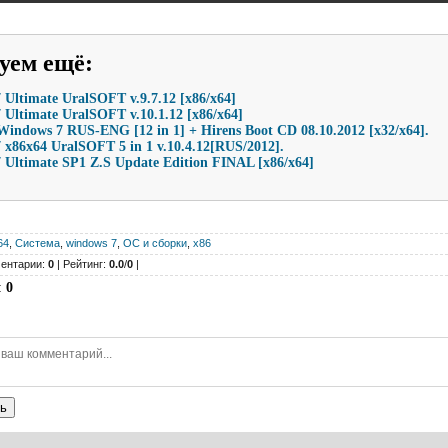
уем ещё
:
Ultimate UralSOFT v.9.7.12 [x86/x64]
Ultimate UralSOFT v.10.1.12 [x86/x64]
Windows 7 RUS-ENG [12 in 1] + Hirens Boot CD 08.10.2012 [х32/х64].
 x86x64 UralSOFT 5 in 1 v.10.4.12[RUS/2012].
 Ultimate SP1 Z.S Update Edition FINAL [x86/x64]
64
,
Система
,
windows 7
,
ОС и сборки
,
x86
ентарии:
0
| Рейтинг:
0.0
/
0
|
:
0
ь