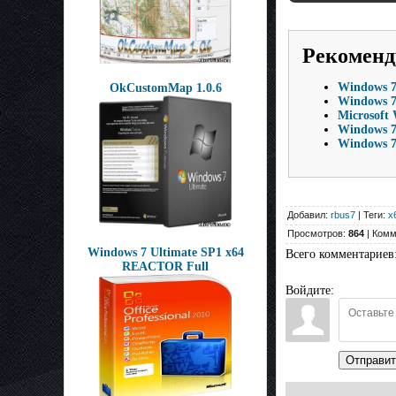
Рекоменд
Windows 7 
OkCustomMap 1.0.6
Windows 7 
Microsoft 
Windows 7
Windows 7
Добавил:
rbus7
| Теги:
x
Просмотров:
864
| Комм
Windows 7 Ultimate SP1 x64
Всего комментариев
REACTOR Full
Войдите:
Отправит