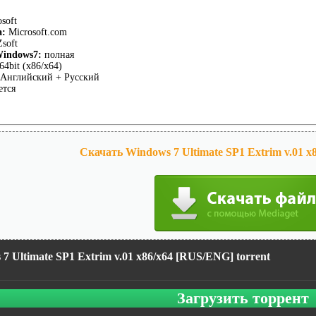
soft
а:
Microsoft.com
soft
Windows7:
полная
64bit (x86/x64)
Английский + Русский
ется
Скачать Windows 7 Ultimate SP1 Extrim v.01 x
7 Ultimate SP1 Extrim v.01 x86/x64 [RUS/ENG] torrent
Загрузить торрент