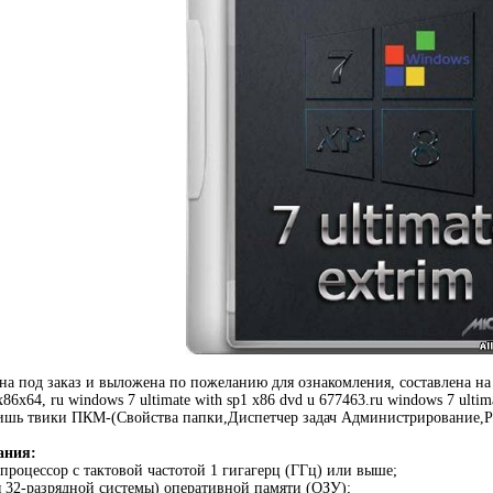
на под заказ и выложена по пожеланию для ознакомления, составлена на 
x86x64, ru windows 7 ultimate with sp1 x86 dvd u 677463.ru windows 7 ult
ишь твики ПКМ-(Свойства папки,Диспетчер задач Администрирование,Реда
ания:
 процессор с тактовой частотой 1 гигагерц (ГГц) или выше;
ля 32-разрядной системы) оперативной памяти (ОЗУ);