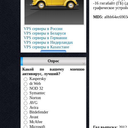
-16 гигабайт (ГБ) (
графическое устрой
MD5:
a0bb64ec6903
VPS серверы в России
VPS серверы в Беларуси
VPS серверы в Германии
VPS серверы в Нидерландах
VPS серверы в Казахстане
Опрос
Какой по вашему мнению
антивирус, лучший?
Kaspersky
dr.Web
NOD 32
Symantec
Norton
AVG
Avira
Bitdefender
Avast
McAfee
Microsoft
Год выпуска:
2012