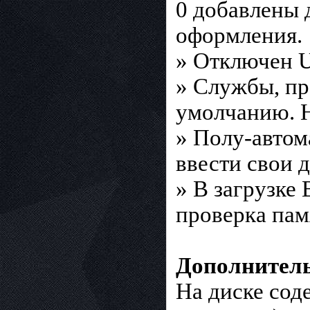
0 добавлены 
оформления.
» Отключен 
» Службы, пр
умолчанию. Н
» Полу-автом
ввести свои 
» В загрузке
проверка пам
Дополнител
На диске сод