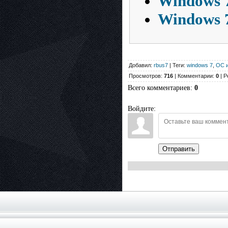
Windows 
Windows 7
Добавил:
rbus7
| Теги:
windows 7
,
ОС и
Просмотров:
716
| Комментарии:
0
| Р
Всего комментариев
:
0
Войдите:
Отправить