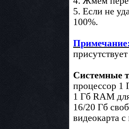
4. Жмем пере
5. Если не уд
100%.
Примечание
присутствует
Системные т
процессор 1 
1 Гб RAM для
16/20 Гб своб
видеокарта с