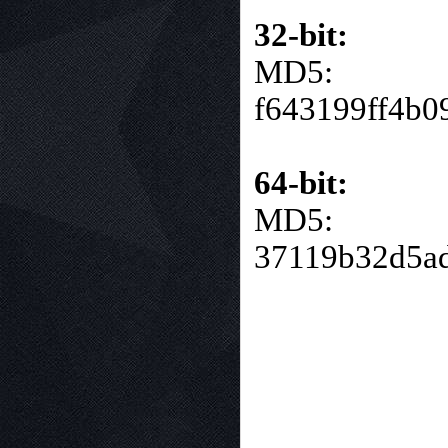
32-bit:
MD5:
f643199ff4b
64-bit:
MD5:
37119b32d5a