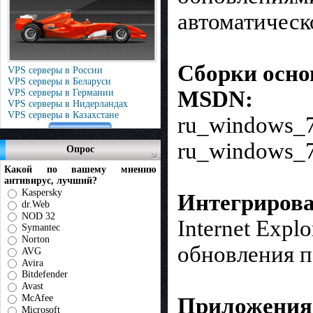
автоматическ
Сборки осн
VPS серверы в России
VPS серверы в Беларуси
MSDN:
VPS серверы в Германии
VPS серверы в Нидерландах
VPS серверы в Казахстане
ru_windows_7
ru_windows_7
Опрос
Какой по вашему мнению
антивирус, лучший?
Kaspersky
Интегриров
dr.Web
NOD 32
Internet Expl
Symantec
Norton
обновления п
AVG
Avira
Bitdefender
Avast
McAfee
Приложения,
Microsoft