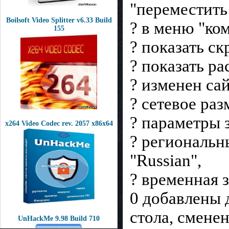
"переместить в
Boilsoft Video Splitter v6.33 Build
? в меню "ко
155
? показать с
? показать р
? изменен сай
? сетевое ра
? параметры 
x264 Video Codec rev. 2057 x86x64
? региональн
"Russian",
? временная з
0 добавлены 
стола, сменен
UnHackMe 9.98 Build 710