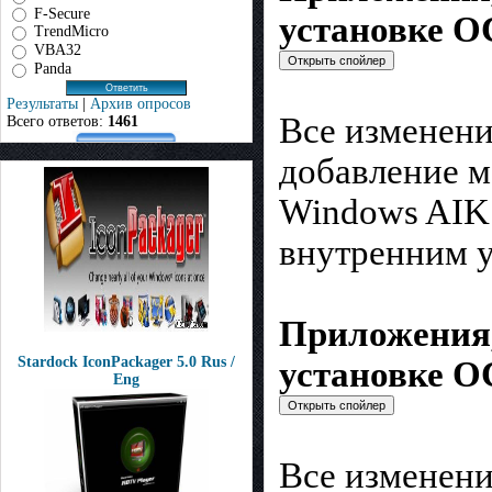
F-Secure
установке ОС
TrendMicro
VBA32
Panda
Результаты
|
Архив опросов
Все изменени
Всего ответов:
1461
добавление м
Windows AIK.
внутренним 
Приложения,
Stardock IconPackager 5.0 Rus /
установке ОС
Eng
Все изменени