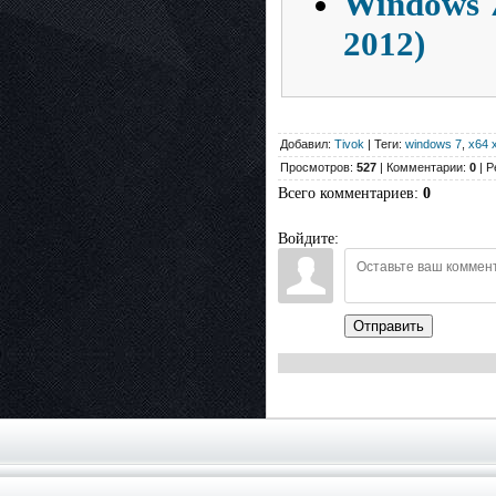
Windows 7
2012)
Добавил:
Tivok
| Теги:
windows 7
,
x64 
Просмотров:
527
| Комментарии:
0
| Р
Всего комментариев
:
0
Войдите:
Отправить