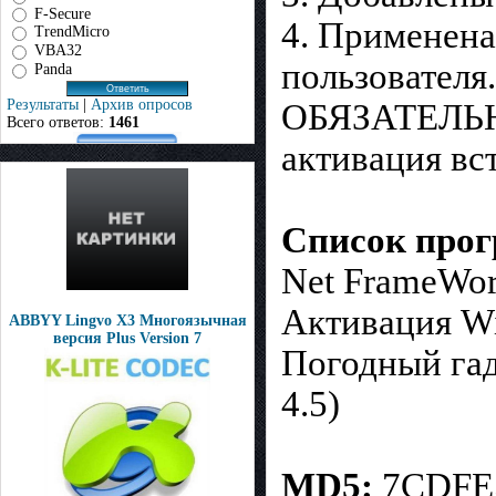
F-Secure
4. Применена
TrendMicro
VBA32
пользователя
Panda
Результаты
|
Архив опросов
ОБЯЗАТЕЛЬНО
Всего ответов:
1461
активация вст
Список прог
Net FrameWor
Активация W
ABBYY Lingvo X3 Многоязычная
версия Plus Version 7
Погодный га
4.5)
MD5:
7CDFE