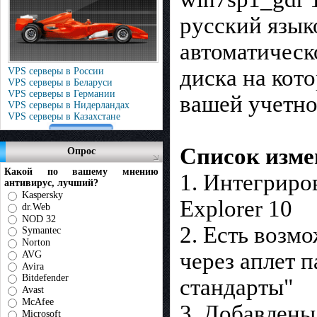
русский язык
автоматическ
диска на кот
VPS серверы в России
VPS серверы в Беларуси
VPS серверы в Германии
вашей учетно
VPS серверы в Нидерландах
VPS серверы в Казахстане
Список изме
Опрос
Какой по вашему мнению
1. Интегриро
антивирус, лучший?
Kaspersky
Explorer 10
dr.Web
NOD 32
2. Есть возм
Symantec
Norton
через аплет 
AVG
Avira
Bitdefender
стандарты"
Avast
McAfee
3. Добавлены
Microsoft