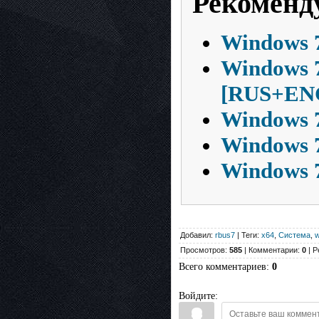
Рекоменд
Windows 7
Windows 7
[RUS+EN
Windows 7
Windows 7
Windows 7
Добавил:
rbus7
| Теги:
x64
,
Система
,
w
Просмотров:
585
| Комментарии:
0
| Р
Всего комментариев
:
0
Войдите: