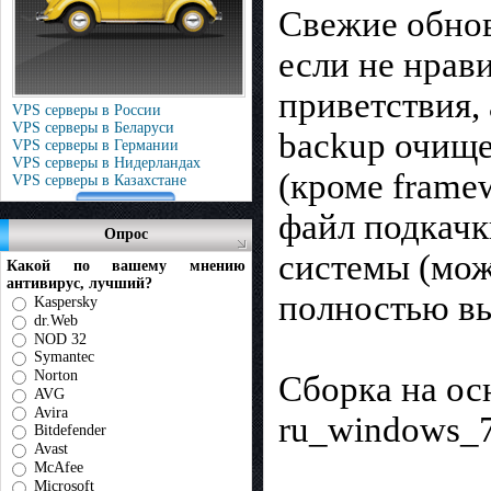
Свежие обнов
если не нрав
приветствия,
VPS серверы в России
VPS серверы в Беларуси
backup очище
VPS серверы в Германии
VPS серверы в Нидерландах
(кроме frame
VPS серверы в Казахстане
файл подкачк
Опрос
системы (мож
Какой по вашему мнению
антивирус, лучший?
полностью вы
Kaspersky
dr.Web
NOD 32
Symantec
Norton
Сборка на ос
AVG
Avira
ru_windows_7
Bitdefender
Avast
McAfee
Microsoft