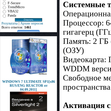
Системные т
F-Secure
TrendMicro
Операционная
VBA32
Panda
Процессор: 6
Результаты
|
Архив опросов
Всего ответов:
1461
гигагерц (ГГ
Память: 2 ГБ
(ОЗУ)
Видеокарта: 
WDDM версии
Свободное ме
WINDOWS 7 ULTIMATE SP1[x86
пространства
RUS/ENG REACTOR от
04.09.2011]
Активация с