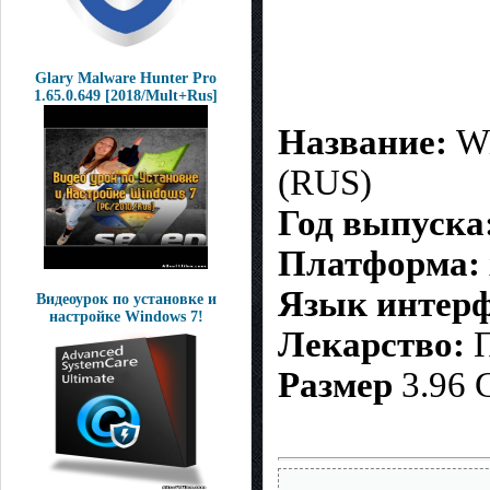
Glary Malware Hunter Pro
1.65.0.649 [2018/Mult+Rus]
Название:
Wi
(RUS)
Год выпуска
Платформа:
Язык интерф
Видеоурок по установке и
настройке Windows 7!
Лекарство:
П
Размер
3.96 