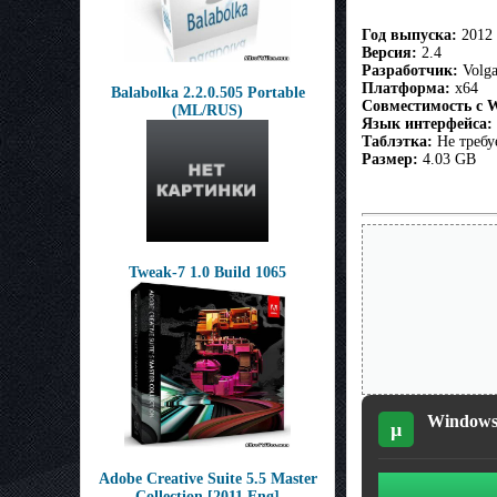
Год выпуска:
2012
Версия:
2.4
Разработчик:
Volga
Платформа:
x64
Balabolka 2.2.0.505 Portable
Совместимость с 
(ML/RUS)
Язык интерфейса:
Таблэтка:
Не требу
Размер:
4.03 GB
Tweak-7 1.0 Build 1065
Windows 
µ
Adobe Creative Suite 5.5 Master
Collection [2011 Eng]