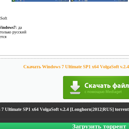
Soft
Windows7:
да
только русский
ется
Скачать Windows 7 Ultimate SP1 x64 VolgaSoft v.2.
7 Ultimate SP1 x64 VolgaSoft v.2.4 [Longhorn|2012|RUS] torrent
Загрузить торрент