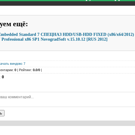
уем ещё
:
Embedded Standard 7 СПЕЦНАЗ HDD/USB-HDD FIXED (x86/x64/2012)
Professional x86 SP1 NovogradSoft v.15.10.12 [RUS 2012]
качать виндовс 7
ентарии:
0
| Рейтинг:
0.0
/
0
|
:
0
ь