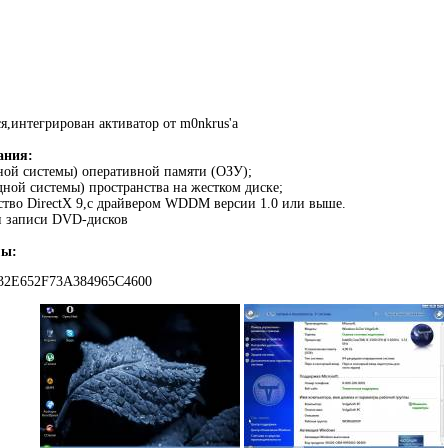
ся,интегрирован активатор от m0nkrus'a
ания:
дной системы) оперативной памяти (ОЗУ);
ядной системы) пространства на жестком диске;
ство DirectX 9,с драйвером WDDM версии 1.0 или выше.
и записи DVD-дисков
мы:
32E652F73A384965C4600