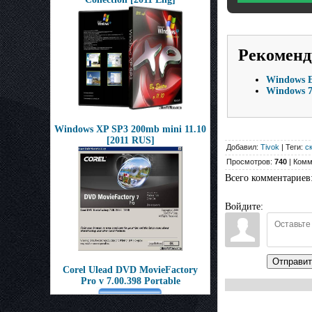
Рекоменд
Windows 
Windows 7 
Windows XP SP3 200mb mini 11.10
[2011 RUS]
Добавил:
Tivok
| Теги:
с
Просмотров:
740
| Комм
Всего комментариев
Войдите:
Отправит
Corel Ulead DVD MovieFactory
Pro v 7.00.398 Portable