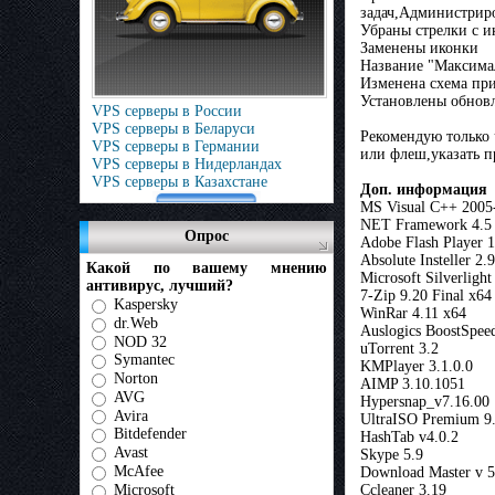
задач,Администри
Убраны стрелки с и
Заменены иконки
Название "Максимал
Изменена схема при
Установлены обнов
VPS серверы в России
VPS серверы в Беларуси
Рекомендую только 
VPS серверы в Германии
или флеш,указать п
VPS серверы в Нидерландах
VPS серверы в Казахстане
Доп. информация
MS Visual C++ 2005
NET Framework 4.5 
Опрос
Adobe Flash Player 
Absolute Insteller 2.9
Какой по вашему мнению
Microsoft Silverlight
антивирус, лучший?
7-Zip 9.20 Final x64
Kaspersky
WinRar 4.11 x64
dr.Web
Auslogics BoostSpee
NOD 32
uTorrent 3.2
Symantec
KMPlayer 3.1.0.0
Norton
AIMP 3.10.1051
AVG
Hypersnap_v7.16.00
Avira
UltraISO Premium 9.
Bitdefender
HashTab v4.0.2
Avast
Skype 5.9
McAfee
Download Master v 5
Microsoft
Ccleaner 3.19