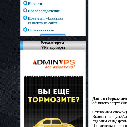
Новости
Правообладателям
Правила публикации
контента на сайте
Обратная связь
Рекомендуем!
VPS серверы
Данная
сборка,сде
обычного загрузчик
Отключены службы(
Включение Пуск\А
Удалены стандартны
Применены твики н