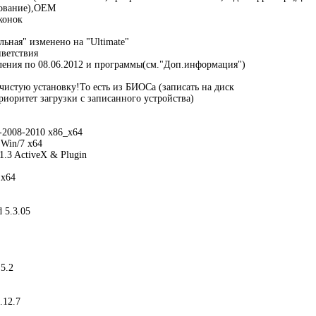
рование),OEM
конок
ьная" изменено на "Ultimate"
ветствия
ления по 08.06.2012 и программы(см."Доп.информация")
чистую установку!То есть из БИОСа (записать на диск
риоритет загрузки с записанного устройства)
-2008-2010 х86_x64
Win/7 x64
11.3 ActiveX & Plugin
 x64
d 5.3.05
5.2
.12.7