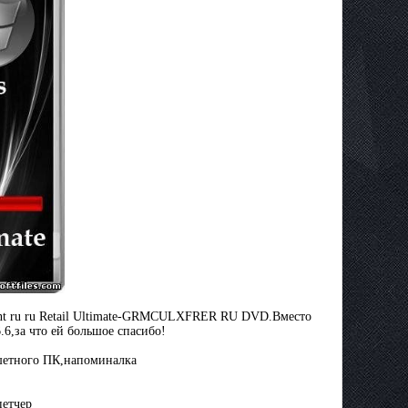
ient ru ru Retail Ultimate-GRMCULXFRER RU DVD.Вместо
.6,за что ей большое спасибо!
шетного ПК,напоминалка
петчер