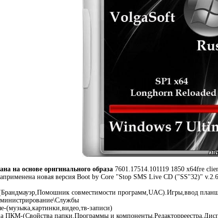
лана на основе оригинального образа
7601.17514.101119 1850 x64fre cl
априменена новая версия Boot by Core "Stop SMS Live CD ("SS"32)" v.2.6
Брандмауэр,Помошник совместимости программ,UAC).Игры,ввод план
дминистрирование\Службы
е-(музыка,картинки,видео,тв-записи)
а ПКМ-(Свойства папки,Программы и компоненты,Редакторреестра,Дис