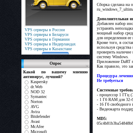
Сборка сделана на 
ru_windows_7_ultim
Дополнительная 
Добавлен набор инс
устранять неполадк
VPS серверы в России
мощный набор сред
VPS серверы в Беларуси
для определения ее
VPS серверы в Германии
Кроме того, в сост
VPS серверы в Нидерландах
используя средства
VPS серверы в Казахстане
проверить наличие 
систему Windows.
Приложение DaRT по
Опрос
Как правило, это з
Какой по вашему мнению
Процедура лечения
антивирус, лучший?
Не требуеться
Kaspersky
dr.Web
Системные требов
NOD 32
- процессор 1 ГГц (
Symantec
- 1 Гб RAM для 32-
Norton
- 16 Гб свободного 
AVG
- Видеокарта подде
Avira
Bitdefender
MD5:
Avast
05c4b81b3ba54848b
McAfee
Microsoft