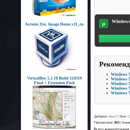
Windows 
µ
Acronis.Tru. Image.Home.v11_ru
Рекоменд
Windows 7 
VirtualBox 5.2.18 Build 124319
Windows 7 
Final + Extension Pack
Windows 7 
Windows 7
Windows 7 
Добавил:
rbus7
| Теги:
С
Просмотров:
853
| Комм
Всего комментариев