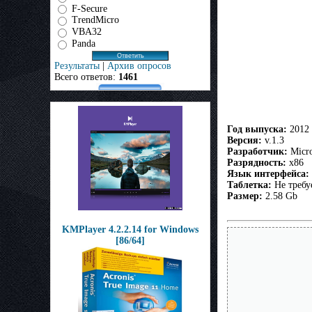
F-Secure
TrendMicro
VBA32
Panda
Результаты
|
Архив опросов
Всего ответов:
1461
Год выпуска:
2012
Версия:
v.1.3
Разработчик:
Micro
Разрядность:
x86
Язык интерфейса:
Таблетка:
Не требу
Размер:
2.58 Gb
KMPlayer 4.2.2.14 for Windows
[86/64]