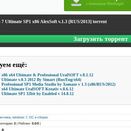
7 Ultimate SP1 x86 AlexSoft v.1.3 [RUS/2013] torrent
Загрузить торрент
уем ещё
:
x86 x64 Ultimate & Professional UralSOFT v.8.1.12
Ultimate v.0.3 2012 By Simart (Rus/Eng/x64)
Professional SP1 Media Studio by Xomaze v 1.3 (х86/RUS/2012)
 x64 Ultimate UralSOFT Kreativ v.8.6.12
Ultimate SP1 32bit by Enabled v 14.8.12
истема
,
windows 7
,
ОС и сборки
ентарии:
0
| Рейтинг:
0.0
/
0
|
:
0