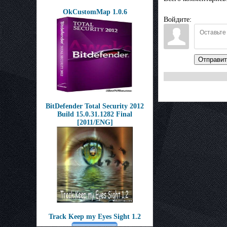
OkCustomMap 1.0.6
Войдите:
Отправит
BitDefender Total Security 2012
Build 15.0.31.1282 Final
[2011/ENG]
Track Keep my Eyes Sight 1.2