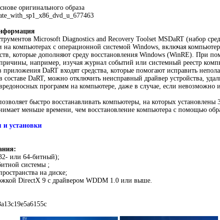
основе оригинального образа
ate_with_sp1_x86_dvd_u_677463
информация
трументов Microsoft Diagnostics and Recovery Toolset MSDaRT (набор сре
и на компьютерах с операционной системой Windows, включая компьютеры
ств, которые дополняют среду восстановления Windows (WinRE). При п
 причины, например, изучая журнал событий или системный реестр комп
ав приложения DaRT входят средства, которые помогают исправить непол
 в составе DaRT, можно отключить неисправный драйвер устройства, уда
вредоносных программ на компьютере, даже в случае, если невозможно
зволяет быстро восстанавливать компьютеры, на которых установлены 
анимает меньше времени, чем восстановление компьютера с помощью обр
 и установки
ания:
32- или 64-битный);
битной системы ;
пространства на диске;
ржкой DirectX 9 с драйвером WDDM 1.0 или выше.
8a13c19e5a6155c