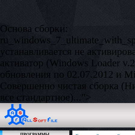
Основа сборки:
ru_windows_7_ultimate_with_s
устанавливается не активиров
активатор (Windows Loader v.2
обновления по 02.07.2012 и Mi
Совершенно чистая сборка (Ни
все стандартное)...">
ПРОГРАММЫ