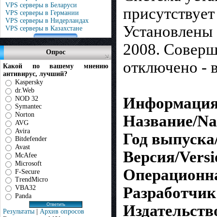
VPS серверы в Беларуси
присутствует 
VPS серверы в Германии
VPS серверы в Нидерландах
Установлены 
VPS серверы в Казахстане
2008. Соверш
Опрос
отключено - в
Какой по вашему мнению
антивирус, лучший?
Kaspersky
dr.Web
Информация 
NOD 32
Symantec
Norton
Название/N
AVG
Avira
Год выпуска/Y
Bitdefender
Avast
Версия/Versi
McAfee
Microsoft
Операционна
F-Secure
TrendMicro
VBA32
Разработчик
Panda
Издательств
Результаты
|
Архив опросов