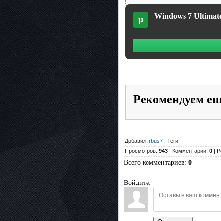
Windows 7 Ultimate
µ
Рекомендуем е
Добавил:
rbus7
| Теги:
Просмотров:
943
| Комментарии:
0
| Р
Всего комментариев
:
0
Войдите: