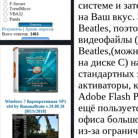
системе и зат
F-Secure
TrendMicro
на Ваш вкус.
VBA32
Panda
Beatles, поэт
Результаты
|
Архив опросов
Всего ответов:
1461
видеофайлы (
Beatles,(мож
на диске С) 
стандартных 
активаторы, 
Adobe Flash P
Windows 7 Корпоративная SP1
ещё пользуетс
x64 by BananaBrain v.29.08.18
[RUS/2018]
офиса большо
из-за ограни