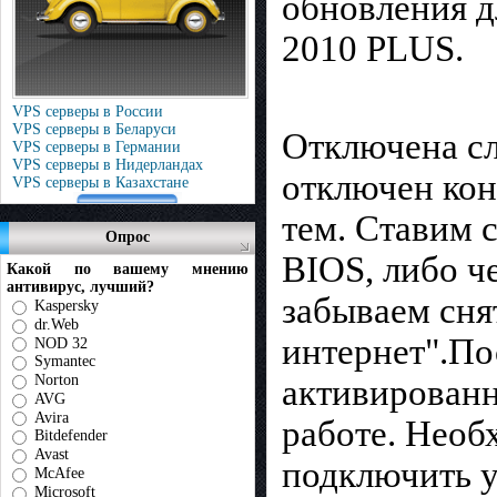
обновления д
2010 PLUS.
VPS серверы в России
VPS серверы в Беларуси
Отключена с
VPS серверы в Германии
VPS серверы в Нидерландах
отключен кон
VPS серверы в Казахстане
тем. Ставим 
Опрос
BIOS, либо ч
Какой по вашему мнению
антивирус, лучший?
забываем сня
Kaspersky
dr.Web
интернет".По
NOD 32
Symantec
Norton
активированно
AVG
Avira
работе. Необ
Bitdefender
Avast
подключить у
McAfee
Microsoft