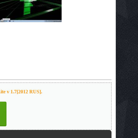
te v 1.7[2012 RUS].