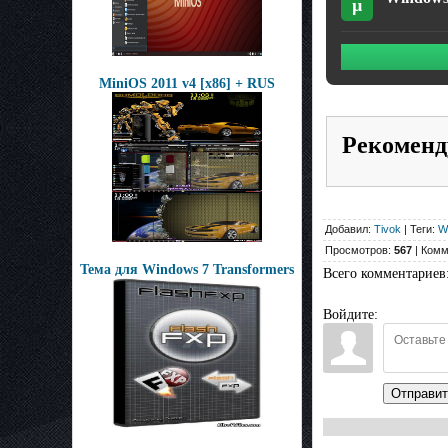
µ
MiniOS 2011 v4 [x86] + RUS
Рекоменд
Добавил:
Tivok
| Теги:
W
Просмотров:
567
| Комм
Тема для Windows 7 Transformers
Всего комментариев
Войдите:
Отправит