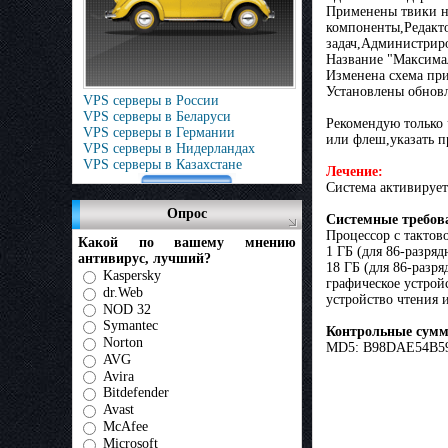
Применены твики н
компоненты,Редакто
задач,Администрир
Название "Максимал
Изменена схема при
Установлены обновл
VPS серверы в России
VPS серверы в Беларуси
Рекомендую только 
VPS серверы в Германии
или флеш,указать п
VPS серверы в Нидерландах
VPS серверы в Казахстане
Лечение:
Система активирует
Опрос
Системные требов
Процессор с тактов
Какой по вашему мнению
1 ГБ (для 86-разря
антивирус, лучший?
18 ГБ (для 86-разр
Kaspersky
графическое устрой
dr.Web
устройство чтения 
NOD 32
Symantec
Контрольные сум
Norton
MD5: B98DAE54B5
AVG
Avira
Bitdefender
Avast
McAfee
Microsoft