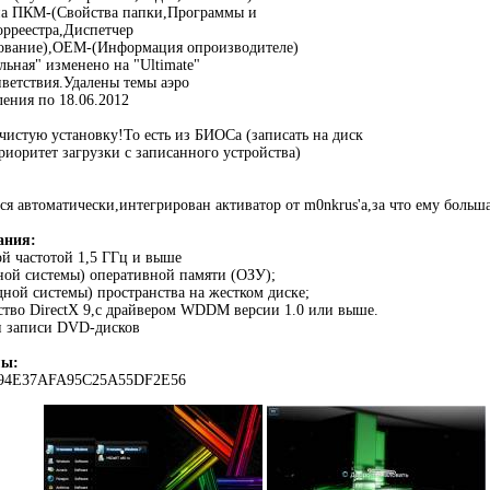
а ПКМ-(Свойства папки,Программы и
рреестра,Диспетчер
ование),OEM-(Информация опроизводителе)
ьная" изменено на "Ultimate"
ветствия.Удалены темы аэро
ения по 18.06.2012
чистую установку!То есть из БИОСа (записать на диск
риоритет загрузки с записанного устройства)
ся автоматически,интегрирован активатор от m0nkrus'a,за что ему больша
ания:
ой частотой 1,5 ГГц и выше
дной системы) оперативной памяти (ОЗУ);
ядной системы) пространства на жестком диске;
ство DirectX 9,с драйвером WDDM версии 1.0 или выше.
и записи DVD-дисков
мы:
94E37AFA95C25A55DF2E56