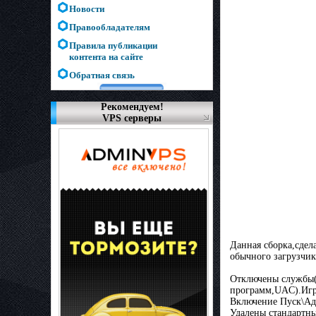
Новости
Правообладателям
Правила публикации
контента на сайте
Обратная связь
Рекомендуем!
VPS серверы
Данная сборка,сдел
обычного загрузчик
Отключены службы
программ,UAC).Игр
Включение Пуск\А
Удалены стандартны