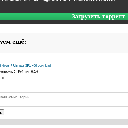
Загрузить торрент
уем ещё
:
indows 7 Ultimate SP1 x86 download
ентарии:
0
| Рейтинг:
0.0
/
0
|
:
0
ь