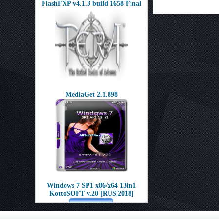
FlashFXP v4.1.3 build 1658 Final
MediaGet 2.1.898
Windows 7 SP1 x86/x64 13in1
KottoSOFT v.20 [RUS|2018]