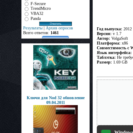
F-Secure
TrendMicro
VBA32
Panda
Результаты
|
Архив опросов
Год выпуска:
2012
Всего ответов:
1461
Версия:
v 1.7
Автор:
VolgaSoft
Платформа:
x86
Совместимость с 
Язык интерфейса:
Таблэтка:
Не требу
Размер:
1.69 GB
Ключи для Nod 32 обновление
09.04.2011
Windows 