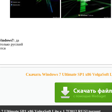
Windows7:
да
только русский
ется
Скачать Windows 7 Ultimate SP1 x86 VolgaSoft Li
7 Ultimate SP1 x86 VolgaSoft Lite v 1.7[2012 RUS] torrent