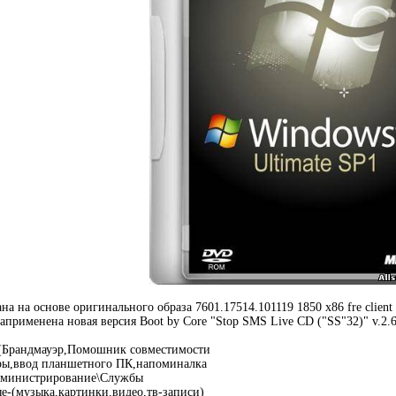
ана на основе оригинального образа 7601.17514.101119 1850 x86 fre cli
априменена новая версия Boot by Core "Stop SMS Live CD ("SS"32)" v.2.6
(Брандмауэр,Помошник совместимости
ы,ввод планшетного ПК,напоминалка
дминистрирование\Службы
е-(музыка,картинки,видео,тв-записи)