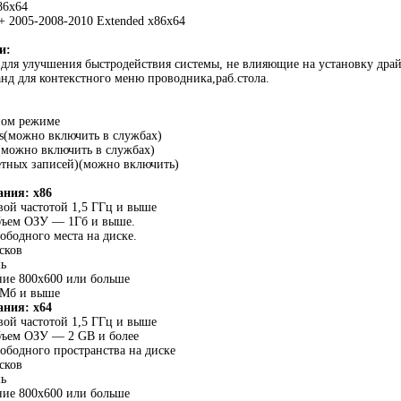
86x64
++ 2005-2008-2010 Extended x86x64
и:
 для улучшения быстродействия системы, не влияющие на установку драй
анд для контекстного меню проводника,раб.стола.
ном режиме
s(можно включить в службах)
(можно включить в службах)
етных записей)(можно включить)
ания: x86
овой частотой 1,5 ГГц и выше
бъем ОЗУ — 1Гб и выше.
вободного места на диске.
сков
шь
ние 800х600 или больше
8Мб и выше
ания: x64
овой частотой 1,5 ГГц и выше
бъем ОЗУ — 2 GB и более
вободного пространства на диске
сков
шь
ние 800x600 или больше