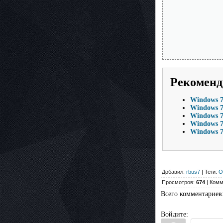
Рекоменд
Windows 7 
Windows 7 
Windows 7 
Windows 7
Windows 7 
Добавил:
rbus7
| Теги:
О
Просмотров:
674
| Комм
Всего комментариев
Войдите: