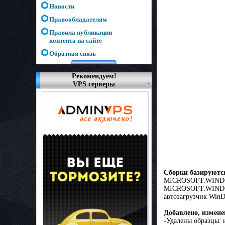
Новости
Правообладателям
Правила публикации
контента на сайте
Обратная связь
Рекомендуем!
VPS серверы
Сборки базируются
MICROSOFT.WINDOW
MICROSOFT.WINDOWS
автозагрузчик WinD
Добавлено, измене
-Удалены образцы: