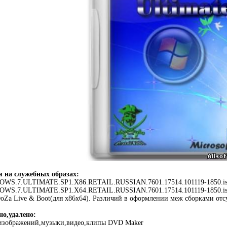
 на служебных образах:
S.7.ULTIMATE.SP1.X86.RETAIL.RUSSIAN.7601.17514.101119-1850.is
.7.ULTIMATE.SP1.X64.RETAIL.RUSSIAN.7601.17514.101119-1850.iso .
oZa Live & Boot(для х86х64). Различий в оформлении меж сборками отс
но,удалено:
 изображений,музыки,видео,клипы DVD Maker