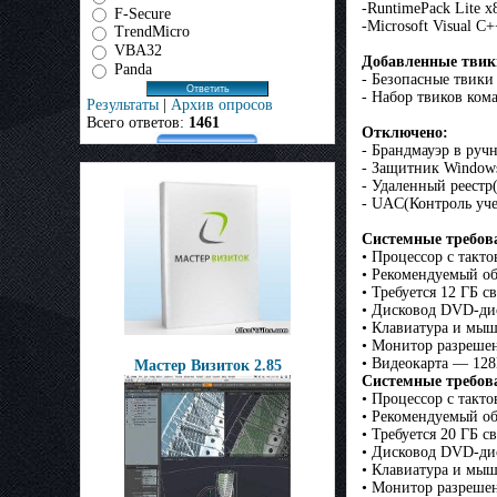
-RuntimePack Lite x
F-Secure
-Microsoft Visual C
TrendMicro
VBA32
Добавленные твик
Panda
- Безопасные твики
- Набор твиков ком
Результаты
|
Архив опросов
Всего ответов:
1461
Отключено:
- Брандмауэр в руч
- Защитник Window
- Удаленный реестр
- UAC(Контроль уч
Системные требов
• Процессор с такт
• Рекомендуемый о
• Требуется 12 ГБ с
• Дисковод DVD-ди
• Клавиатура и мы
• Монитор разреше
• Видеокарта — 12
Мастер Визиток 2.85
Системные требов
• Процессор с такт
• Рекомендуемый о
• Требуется 20 ГБ с
• Дисковод DVD-ди
• Клавиатура и мы
• Монитор разреше