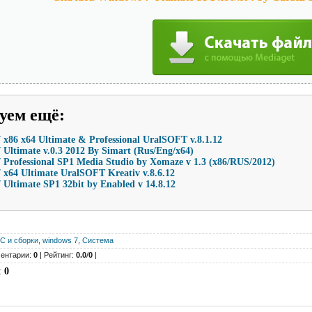
уем ещё
:
x86 x64 Ultimate & Professional UralSOFT v.8.1.12
Ultimate v.0.3 2012 By Simart (Rus/Eng/x64)
Professional SP1 Media Studio by Xomaze v 1.3 (х86/RUS/2012)
 x64 Ultimate UralSOFT Kreativ v.8.6.12
Ultimate SP1 32bit by Enabled v 14.8.12
С и сборки
,
windows 7
,
Система
ентарии:
0
| Рейтинг:
0.0
/
0
|
:
0