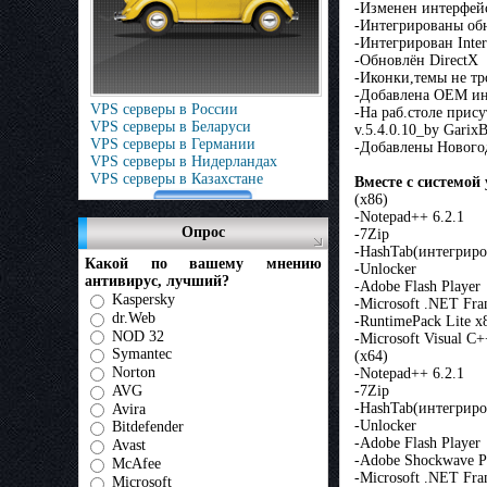
-Изменен интерфей
-Интегрированы обн
-Интегрирован Inte
-Обновлён DirectX
-Иконки,темы не т
-Добавлена ОЕМ и
VPS серверы в России
-На раб.столе прису
VPS серверы в Беларуси
v.5.4.0.10_by Gari
VPS серверы в Германии
-Добавлены Нового
VPS серверы в Нидерландах
VPS серверы в Казахстане
Вместе с системо
(х86)
-Notepad++ 6.2.1
Опрос
-7Zip
-HashTab(интегриро
Какой по вашему мнению
-Unlocker
антивирус, лучший?
-Adobe Flash Player
Kaspersky
-Microsoft .NET Fra
dr.Web
-RuntimePack Lite x
NOD 32
-Microsoft Visual C
Symantec
(х64)
Norton
-Notepad++ 6.2.1
-7Zip
AVG
-HashTab(интегриро
Avira
-Unlocker
Bitdefender
-Adobe Flash Player
Avast
-Adobe Shockwave P
McAfee
-Microsoft .NET Fr
Microsoft