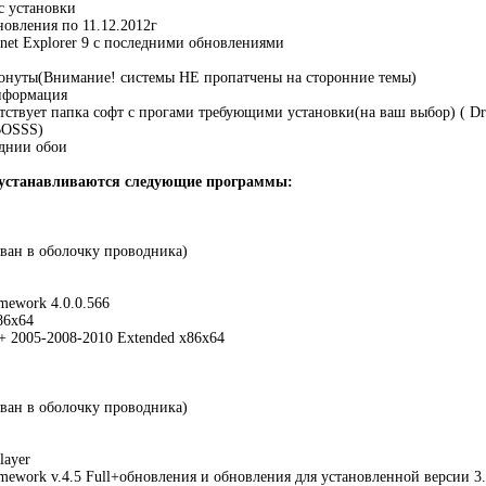
с установки
овления по 11.12.2012г
rnet Explorer 9 с последними обновлениями
ронуты(Внимание! системы НЕ пропатчены на сторонние темы)
нформация
тствует папка софт с прогами требующими установки(на ваш выбор) ( Driv
xBOSSS)
днии обои
й устанавливаются следующие программы:
ван в оболочку проводника)
mework 4.0.0.566
86x64
++ 2005-2008-2010 Extended x86x64
ван в оболочку проводника)
layer
amework v.4.5 Full+обновления и обновления для установленной версии 3.