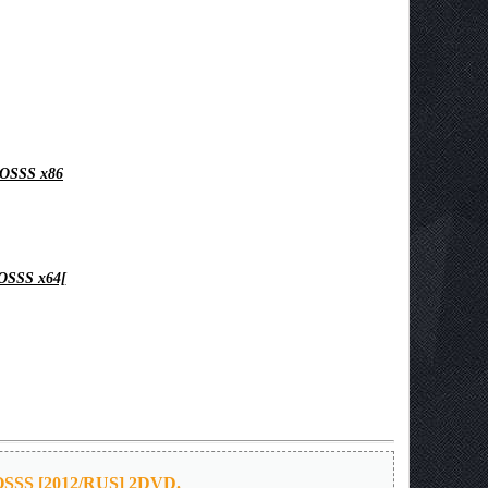
BOSSS x86
BOSSS x64[
BOSSS [2012/RUS] 2DVD.