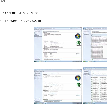
8 МБ
14A43E0F6F44463559C88
4E0DF35B96FEBE3CF92040