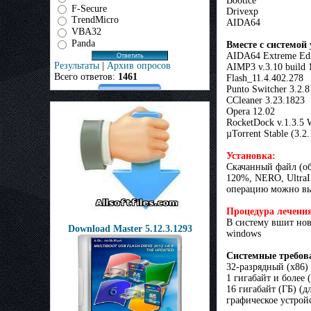
Bootice
F-Secure
Drivexp
TrendMicro
AIDA64
VBA32
Panda
Вместе с системо
AIDA64 Extreme Edi
Результаты
|
Архив опросов
AIMP3 v.3.10 build 
Всего ответов:
1461
Flash_11.4.402.278
Punto Switcher 3.2.8
CCleaner 3.23.1823
Opera 12.02
RocketDock v.1.3.5
µTorrent Stable (3.2
Установка:
Скачанный файл (об
120%, NERO, UltraI
операцию можно вы
Процедура лечени
В систему вшит нов
Download Master 5.12.3.1293
windows
Системные требов
32-разрядный (x86)
1 гигабайт и более
16 гигабайт (ГБ) (д
графическое устрой