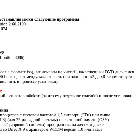
й устанавливаются следующие программы:
tion 2.60.2100
1074
 W8
.1 build 28086)
раз в формате iso), записываем на чистый, качественный DVD диск с и
SO и т.п., рекомендуемая скорость при записи от x2 до x8. Форматируем 
полнить в процессе установки)
я:
ый активатор m0nkrus (за что ему отдельное спасибо) и после установки 
ания:
 процессор с тактовой частотой 1,5 гигагерц (ГГц) или выше
 (ГБ) (для 32-разрядной системы) оперативной памяти (ОЗУ)
ля 32-разрядной системы) пространства на жестком диске
ство DirectX 9 с драйвером WDDM версии 1.0 или выше