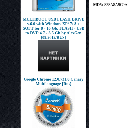
MD5:
838A8A9C0A
MULTIBOOT USB FLASH DRIVE
v.6.0 with Windows XP/ 7/ 8 +
SOFT for 8 - 16 Gb. FLASH - USB
to DVD 4.7 - 8.5 Gb by AlexGen
[09.2012/RUS]
Google Chrome 12.0.731.0 Canary
Multilanguage [Rus]