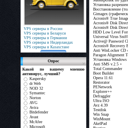
Миниролик по уда
Установка разрешен
Восстановление (то
Gimagex (графическ
Acronis® True Imag
Acronis® Disk Dire
Acronis® Disk Direc
VPS серверы в России
HDD Low Level Form
VPS серверы в Беларуси
Universal Virus Sniff
VPS серверы в Германии
Active@ Password C
VPS серверы в Нидерландах
Acronis® Recovery E
VPS серверы в Казахстане
Anti WinLocker CD 
Paragon Alignment T
Установка Windows 
Опрос
Anti SMS v.2.5 +
Total Commander
Какой по вашему мнению
Boot Builder
антивирус, лучший?
Opera 11.61
Kaspersky
Restorator
dr.Web
PENetwork
NOD 32
Explorer++
Symantec
Defraggler
Norton
Ultra ISO
AVG
Avz 4.39
Avira
Testdisk
Bitdefender
Win Snap
Avast
WinMount
McAfee
AkelPad
Microsoft