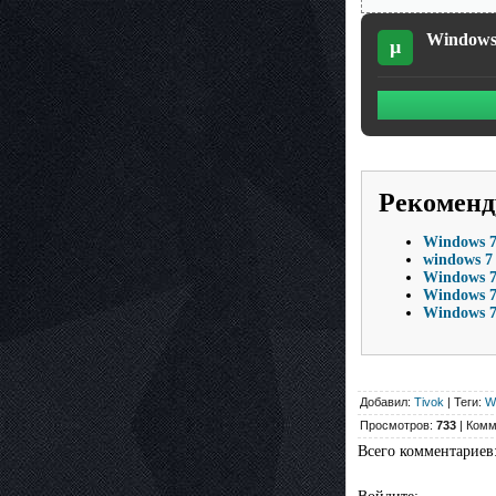
Windows 
µ
Рекоменд
Windows 7
windows 7
Windows 7
Windows 7
Windows 7
Добавил:
Tivok
| Теги:
W
Просмотров:
733
| Комм
Всего комментариев