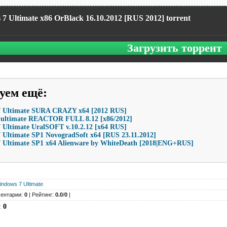
7 Ultimate x86 OrBlack 16.10.2012 [RUS 2012] torrent
Загрузить торрент
уем ещё
:
 Ultimate SURA CRAZY x64 [2012 RUS]
 ultimate REACTOR FULL 8.12 [x86/2012]
 Ultimate UralSOFT v.10.2.12 [x64 RUS]
 Ultimate SP1 NovogradSoft x64 [RUS 23.11.2012]
 Ultimate SP1 x64 Alienware by WhiteDeath [2018|ENG+RUS]
indows 7 Ultimate
ентарии:
0
| Рейтинг:
0.0
/
0
|
:
0