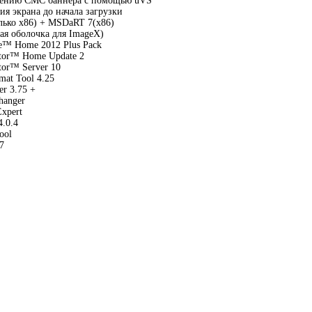
лению СМС баннера с помощью uVS
ия экрана до начала загрузки
лько х86) + MSDaRT 7(x86)
ая оболочка для ImageX)
e™ Home 2012 Plus Pack
ctor™ Home Update 2
tor™ Server 10
at Tool 4.25
er 3.75 +
hanger
xpert
4.0.4
ool
7