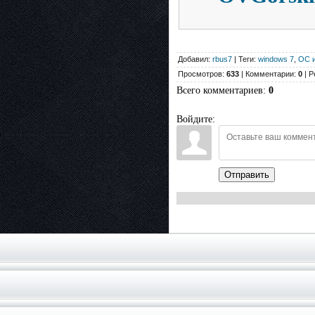
Добавил:
rbus7
| Теги:
windows 7
,
ОС и
Просмотров:
633
| Комментарии:
0
| Р
Всего комментариев
:
0
Войдите:
Отправить