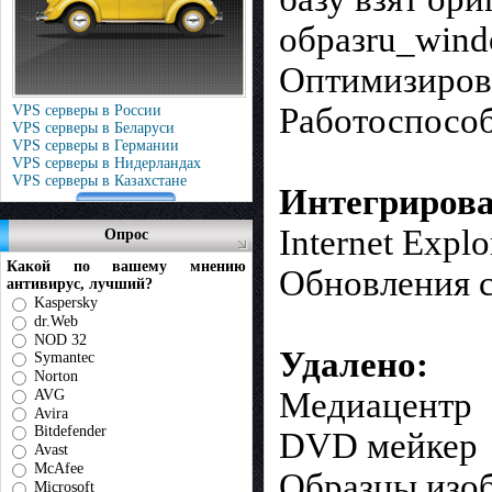
образru_wind
Оптимизирова
Работоспособ
VPS серверы в России
VPS серверы в Беларуси
VPS серверы в Германии
VPS серверы в Нидерландах
VPS серверы в Казахстане
Интегрирова
Internet Explo
Опрос
Какой по вашему мнению
Обновления 
антивирус, лучший?
Kaspersky
dr.Web
NOD 32
Удалено:
Symantec
Norton
Медиацентр
AVG
Avira
Bitdefender
DVD мейкер
Avast
McAfee
Образцы изо
Microsoft