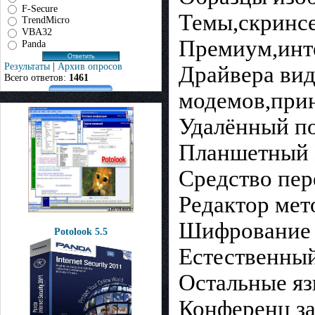
F-Secure
Темы,скринс
TrendMicro
VBA32
Премиум,инт
Panda
Результаты
|
Архив опросов
Драйвера вид
Всего ответов:
1461
модемов,прин
Удалённый п
Планшетный
Средство пер
Редактор мет
Шифрование 
Potolook 5.5
Естественны
Остальные я
Конференц з