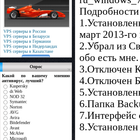
Подробности 
1.Установлен
март 2013-го 
VPS серверы в России
VPS серверы в Беларуси
VPS серверы в Германии
2.Убрал из С
VPS серверы в Нидерландах
VPS серверы в Казахстане
обо есть мне.
3.Отключен К
Опрос
Какой по вашему мнению
4.Отключен Б
антивирус, лучший?
Kaspersky
5.Установлен
dr.Web
NOD 32
6.Папка Back
Symantec
Norton
7.Интерфейс 
AVG
Avira
Bitdefender
8.Установлен
Avast
McAfee
Microsoft