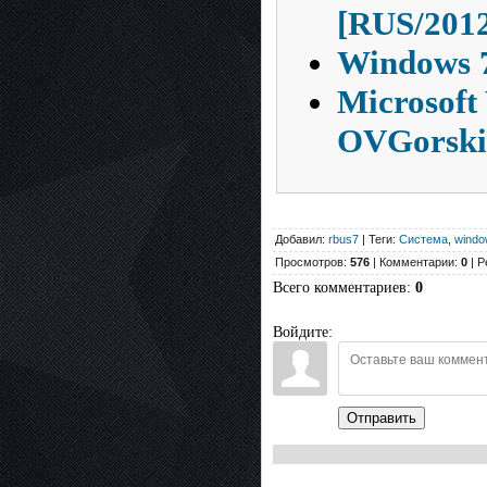
[RUS/201
Windows 7
Microsoft
OVGorski
Добавил:
rbus7
| Теги:
Система
,
windo
Просмотров:
576
| Комментарии:
0
| Р
Всего комментариев
:
0
Войдите:
Отправить