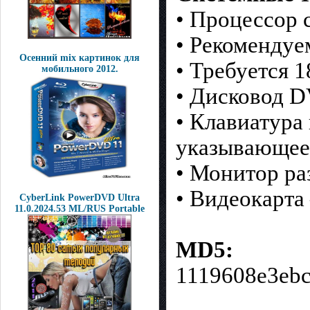
• Процессор 
• Рекоменду
Осенний mix картинок для
• Требуется 1
мобильного 2012.
• Дисковод 
• Клавиатура
указывающее
• Монитор ра
• Видеокарт
CyberLink PowerDVD Ultra
11.0.2024.53 ML/RUS Portable
MD5:
1119608e3eb