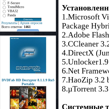
F-Secure
Установлен
TrendMicro
VBA32
1.Microsoft V
Panda
Результаты
|
Архив опросов
Package Hybri
Всего ответов:
1461
2.Adobe Flash
3.CCleaner 3.
4.DirectX (Ju
5.Unlocker1.9
6.Net Framewo
7.HaoZip 3.2 
DVDFab HD Decrypter 8.1.1.9 RuS
Portable
8.µTorrent 3.
Системные т