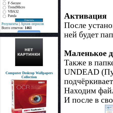
F-Secure
TrendMicro
VBA32
Активация
Panda
После устано
Результаты
|
Архив опросов
Всего ответов:
1461
ней будет па
Маленькое д
Также в папк
UNDEAD (Пуст
Computer Desktop Wallpapers
Collection
подчёркивает..
Находим файл
И после в св