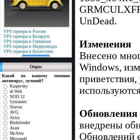
GRMCULXFREO
UnDead.
VPS серверы в России
VPS серверы в Беларуси
Изменения
VPS серверы в Германии
VPS серверы в Нидерландах
VPS серверы в Казахстане
Внесено мног
Windows, изм
Опрос
приветствия,
Какой по вашему мнению
антивирус, лучший?
Kaspersky
используютс
dr.Web
NOD 32
Symantec
Norton
Обновления
AVG
Avira
внедрены обн
Bitdefender
Avast
McAfee
Обновлений 
Microsoft